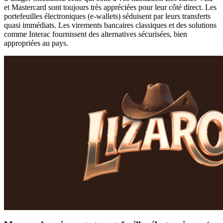
et Mastercard sont toujours très appréciées pour leur côté direct. Les
portefeuilles électroniques (e-wallets) séduisent par leurs transferts
quasi immédiats. Les virements bancaires classiques et des solutions
comme Interac fournissent des alternatives sécurisées, bien
appropriées au pays.