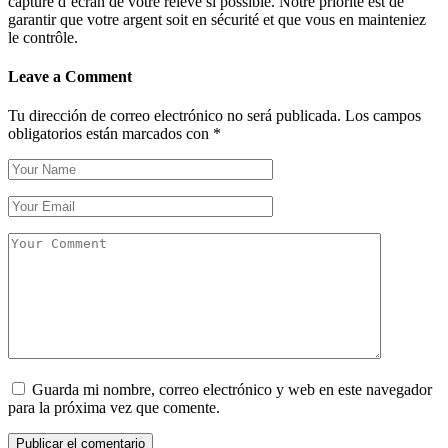
capture d’écran de votre relevé si possible. Notre priorité est de
garantir que votre argent soit en sécurité et que vous en mainteniez
le contrôle.
Leave a Comment
Tu dirección de correo electrónico no será publicada.
Los campos
obligatorios están marcados con
*
Guarda mi nombre, correo electrónico y web en este navegador
para la próxima vez que comente.