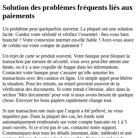
Solution des problèmes fréquents liés aux
paiements
Un problème peut quelquefois survenir. La plupart ont une solution
facile. Gardez votre sérénité et vérifiez l’essentiel : êtes-vous bien
branché ? Votre connexion internet est-elle fiable ? Avez-vous assez
de crédits sur votre compte de paiement ?
Un rejet de carte se produit souvent. Votre banque peut bloquer la
transaction par mesure de sécurité, vous avez peut-être atteint une
limite, ou il y a une coquille de frappe dans les informations.
Contactez votre banque pour s’assurer qu’elle autorise les
transactions avec des casinos en ligne. Un simple appel peut libérer
la situation. Pour les retraits, un retard provient souvent de la
vérification des documents. Si votre retrait s’éternise, allez dans la
section ‘Mes documents’ pour voir si nous avons besoin de quelque
chose. Envoyer les bons papiers rapidement change tout.
Si une transaction rate mais que l’argent a été prélevé, ne vous
inquiétez pas. Dans la plupart des cas, les fonds sont
automatiquement remboursés sur votre compte bancaire en 1 à 5
jours ouvrés. Si ce n’est pas le cas, contactez notre support.
Communiquez-leur tous les détails (montant, date, méthode) et une