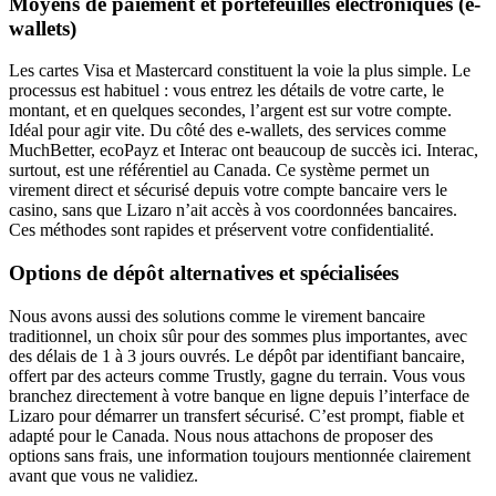
Moyens de paiement et portefeuilles électroniques (e-
wallets)
Les cartes Visa et Mastercard constituent la voie la plus simple. Le
processus est habituel : vous entrez les détails de votre carte, le
montant, et en quelques secondes, l’argent est sur votre compte.
Idéal pour agir vite. Du côté des e-wallets, des services comme
MuchBetter, ecoPayz et Interac ont beaucoup de succès ici. Interac,
surtout, est une référentiel au Canada. Ce système permet un
virement direct et sécurisé depuis votre compte bancaire vers le
casino, sans que Lizaro n’ait accès à vos coordonnées bancaires.
Ces méthodes sont rapides et préservent votre confidentialité.
Options de dépôt alternatives et spécialisées
Nous avons aussi des solutions comme le virement bancaire
traditionnel, un choix sûr pour des sommes plus importantes, avec
des délais de 1 à 3 jours ouvrés. Le dépôt par identifiant bancaire,
offert par des acteurs comme Trustly, gagne du terrain. Vous vous
branchez directement à votre banque en ligne depuis l’interface de
Lizaro pour démarrer un transfert sécurisé. C’est prompt, fiable et
adapté pour le Canada. Nous nous attachons de proposer des
options sans frais, une information toujours mentionnée clairement
avant que vous ne validiez.