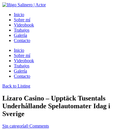
Inicio
Sobre mí
Videobook
Trabajos
Galería
Contacto
Inicio
Sobre mí
Videobook
Trabajos
Galería
Contacto
Back to Listing
Lizaro Casino – Upptäck Tusentals
Underhållande Spelautomater Idag i
Sverige
Sin categoría
0 Comments