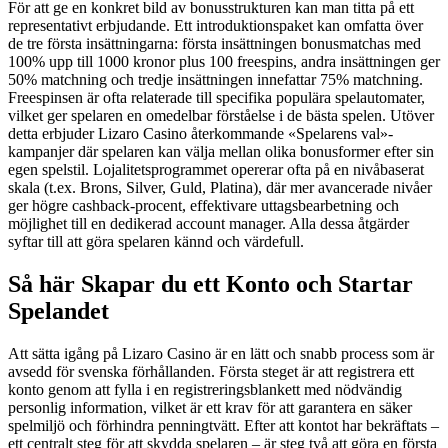
För att ge en konkret bild av bonusstrukturen kan man titta på ett
representativt erbjudande. Ett introduktionspaket kan omfatta över
de tre första insättningarna: första insättningen bonusmatchas med
100% upp till 1000 kronor plus 100 freespins, andra insättningen ger
50% matchning och tredje insättningen innefattar 75% matchning.
Freespinsen är ofta relaterade till specifika populära spelautomater,
vilket ger spelaren en omedelbar förståelse i de bästa spelen. Utöver
detta erbjuder Lizaro Casino återkommande «Spelarens val»-
kampanjer där spelaren kan välja mellan olika bonusformer efter sin
egen spelstil. Lojalitetsprogrammet opererar ofta på en nivåbaserat
skala (t.ex. Brons, Silver, Guld, Platina), där mer avancerade nivåer
ger högre cashback-procent, effektivare uttagsbearbetning och
möjlighet till en dedikerad account manager. Alla dessa åtgärder
syftar till att göra spelaren kännd och värdefull.
Så här Skapar du ett Konto och Startar
Spelandet
Att sätta igång på Lizaro Casino är en lätt och snabb process som är
avsedd för svenska förhållanden. Första steget är att registrera ett
konto genom att fylla i en registreringsblankett med nödvändig
personlig information, vilket är ett krav för att garantera en säker
spelmiljö och förhindra penningtvätt. Efter att kontot har bekräftats –
ett centralt steg för att skydda spelaren – är steg två att göra en första