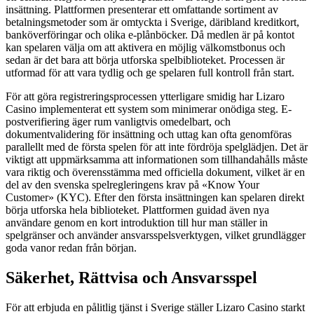
insättning. Plattformen presenterar ett omfattande sortiment av
betalningsmetoder som är omtyckta i Sverige, däribland kreditkort,
banköverföringar och olika e-plånböcker. Då medlen är på kontot
kan spelaren välja om att aktivera en möjlig välkomstbonus och
sedan är det bara att börja utforska spelbiblioteket. Processen är
utformad för att vara tydlig och ge spelaren full kontroll från start.
För att göra registreringsprocessen ytterligare smidig har Lizaro
Casino implementerat ett system som minimerar onödiga steg. E-
postverifiering äger rum vanligtvis omedelbart, och
dokumentvalidering för insättning och uttag kan ofta genomföras
parallellt med de första spelen för att inte fördröja spelglädjen. Det är
viktigt att uppmärksamma att informationen som tillhandahålls måste
vara riktig och överensstämma med officiella dokument, vilket är en
del av den svenska spelregleringens krav på «Know Your
Customer» (KYC). Efter den första insättningen kan spelaren direkt
börja utforska hela biblioteket. Plattformen guidad även nya
användare genom en kort introduktion till hur man ställer in
spelgränser och använder ansvarsspelsverktygen, vilket grundlägger
goda vanor redan från början.
Säkerhet, Rättvisa och Ansvarsspel
För att erbjuda en pålitlig tjänst i Sverige ställer Lizaro Casino starkt