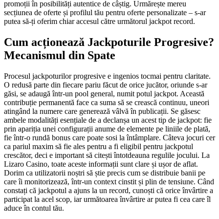
promoții în posibilități autentice de câștig. Urmărește mereu
secțiunea de oferte și profilul tău pentru oferte personalizate – s-ar
putea să-ți oferim chiar accesul către următorul jackpot record.
Cum acționează Jackpoturile Progresive?
Mecanismul din Spate
Procesul jackpoturilor progresive e ingenios tocmai pentru claritate.
O redusă parte din fiecare pariu făcut de orice jucător, oriunde s-ar
găsi, se adaugă într-un pool general, numit potul jackpot. Această
contribuție permanentă face ca suma să se crească continuu, uneori
atingând la numere care generează vâlvă în publicații. Se găsesc
ambele modalități esențiale de a declanșa un acest tip de jackpot: fie
prin apariția unei configurații anume de elemente pe liniile de plată,
fie într-o rundă bonus care poate sosi la întâmplare. Câteva jocuri cer
ca pariul maxim să fie ales pentru a fi eligibil pentru jackpotul
crescător, deci e important să citești întotdeauna regulile jocului. La
Lizaro Casino, toate aceste informații sunt clare și ușor de aflat.
Dorim ca utilizatorii noștri să știe precis cum se distribuie banii pe
care îi monitorizează, într-un context cinstit și plin de tensiune. Când
constați că jackpotul a ajuns la un record, cunoști că orice învârtire a
participat la acel scop, iar următoarea învârtire ar putea fi cea care îl
aduce în contul tău.