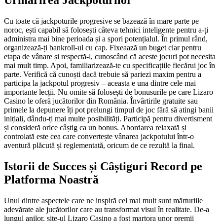
Urmărirea Jackpoturilor
Cu toate că jackpoturile progresive se bazează în mare parte pe
noroc, ești capabil să folosești câteva tehnici inteligente pentru a-ți
administra mai bine perioada și a spori potențialul. În primul rând,
organizează-ți bankroll-ul cu cap. Fixeaază un buget clar pentru
etapa de vânare și respectă-l, cunoscând că aceste jocuri pot necesita
mai mult timp. Apoi, familiarizează-te cu specificațiile fiecărui joc în
parte. Verifică că cunoști dacă trebuie să pariezi maxim pentru a
participa la jackpotul progresiv – aceasta e una dintre cele mai
importante lecții. Nu omite să folosești de bonusurile pe care Lizaro
Casino le oferă jucătorilor din România. Învârtirile gratuite sau
primele la depunere îți pot prelungi timpul de joc fără să atingi banii
inițiali, dându-ți mai multe posibilități. Participă pentru divertisment
și consideră orice câștig ca un bonus. Abordarea relaxată și
controlată este cea care convertește vânarea jackpotului într-o
aventură plăcută și reglementată, oricum de ce rezultă la final.
Istorii de Succes și Câștiguri Record pe
Platforma Noastră
Unul dintre aspectele care ne inspiră cel mai mult sunt mărturiile
adevărate ale jucătorilor care au transformat visul în realitate. De-a
lungul anilor, site-ul Lizaro Casino a fost martora unor premii