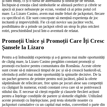
la bani mulți, ci și o sursă de adrenalină și distracție de neuitat.
Închipuie-ți emoția când simbolurile se aliniază perfect și cifrele se
apucă să joace nebunește pe ecran, vestind că ai prins potul cel
mare. La Lizaro Casino, avem mai multe feluri de jackpoturi, fiecare
cu specificul ei. Ele sunt concepute să mențină experiența de joc
incitantă și imprevizibilă. Fie că ești novice sau jucător vechi,
posibilitatea de a prinde un jackpot oferă un strop în plus oricărei
rotiri, preschimbând jocul într-o aventură de relatat.
Promoții Unice și Promoții Care Îți Cresc
Șansele la Lizaro
Pentru a-ți îmbunătăți experiența și a-ți genera mai multe oportunități
de câștig mare, la Lizaro Casino pregătim constant promoții și
promoții exclusive pentru comunitatea din România. Aceste oferte
sunt create să-ți mărească timpul de joc și să-ți crească bankroll-ul,
oferindu-ți astfel mai multe oportunități la spinurile decisive. De la
un pachet generos de primire pentru noii jucători, până la oferte
săptămânale de reîncărcare, free spins pe jocuri alese sau competiții
cu câștiguri în numerar, există constant ceva care să se potrivească
stilului tău. E necesar să citești regulile și clauzele fiecărei acțiuni
pentru a înțelege condițiile de pariere și sloturile eligibile. Utilizând
aceste promoții cu înțelepciune, poți testa sloturile noastre cu
jackpoturi cumulative cu un capital mai redus, convertind o parte din