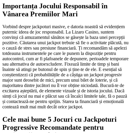
Importanța Jocului Responsabil în
Vânarea Premiilor Mari
Vorbind despre jackpoturi masive, e datoria noastră să evidențiem
puternic ideea de joc responsabil. La Lizaro Casino, suntem
convinși că amuzamentul sănătos se găsește la baza unei percepții
pozitive. Căutarea unui jackpot trebuie să fie o activitate plăcută, nu
o cauză de stres sau presiune financiară. Ți recomandăm să apelezi
totdeauna instrumentele pe care le punem la dispoziție pentru
autocontrol, cum ar fi plafoanele de depunere, perioadele temporare
sau alternativa de autoexcludere. Fixеază limite de timp și bani
înainte să atingi pe butonul de spin și ține-te de ele. E esențial să
conștientizezi că probabilitățile de a câștiga un jackpot progresiv
major sunt deosebit de mici, precum unui bilet de loterie, și că
majoritatea dintre jucători nu îl vor obține niciodată. Bucură-te de
excitarea așteptării, de elemente vizuale și de istoria jocului. Dacă
simți că jocul nu mai e plăcut sau că încalci limitele tale, fă o pauză
și contactează-ne pentru sprijin. Starea ta financiară și emoțională
contează mult mai mult decât orice jackpot.
Cele mai bune 5 Jocuri cu Jackpoturi
Progressive Recomandate pentru