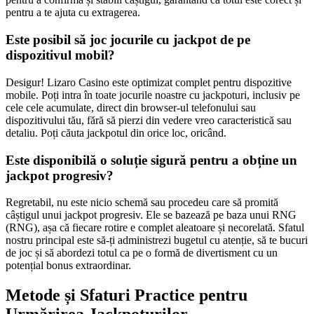
pentru a te ajuta cu extragerea.
Este posibil să joc jocurile cu jackpot de pe
dispozitivul mobil?
Desigur! Lizaro Casino este optimizat complet pentru dispozitive
mobile. Poți intra în toate jocurile noastre cu jackpoturi, inclusiv pe
cele cele acumulate, direct din browser-ul telefonului sau
dispozitivului tău, fără să pierzi din vedere vreo caracteristică sau
detaliu. Poți căuta jackpotul din orice loc, oricând.
Este disponibilă o soluție sigură pentru a obține un
jackpot progresiv?
Regretabil, nu este nicio schemă sau procedeu care să promită
câștigul unui jackpot progresiv. Ele se bazează pe baza unui RNG
(RNG), așa că fiecare rotire e complet aleatoare și necorelată. Sfatul
nostru principal este să-ți administrezi bugetul cu atenție, să te bucuri
de joc și să abordezi totul ca pe o formă de divertisment cu un
potențial bonus extraordinar.
Metode și Sfaturi Practice pentru