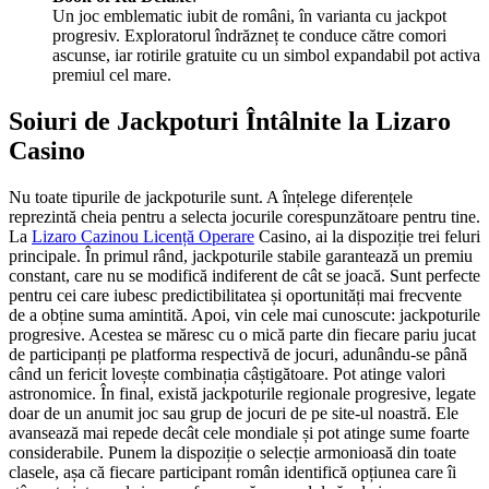
Un joc emblematic iubit de români, în varianta cu jackpot
progresiv. Exploratorul îndrăzneț te conduce către comori
ascunse, iar rotirile gratuite cu un simbol expandabil pot activa
premiul cel mare.
Soiuri de Jackpoturi Întâlnite la Lizaro
Casino
Nu toate tipurile de jackpoturile sunt. A înțelege diferențele
reprezintă cheia pentru a selecta jocurile corespunzătoare pentru tine.
La
Lizaro Cazinou Licență Operare
Casino, ai la dispoziție trei feluri
principale. În primul rând, jackpoturile stabile garantează un premiu
constant, care nu se modifică indiferent de cât se joacă. Sunt perfecte
pentru cei care iubesc predictibilitatea și oportunități mai frecvente
de a obține suma amintită. Apoi, vin cele mai cunoscute: jackpoturile
progresive. Acestea se măresc cu o mică parte din fiecare pariu jucat
de participanți pe platforma respectivă de jocuri, adunându-se până
când un fericit lovește combinația câștigătoare. Pot atinge valori
astronomice. În final, există jackpoturile regionale progresive, legate
doar de un anumit joc sau grup de jocuri de pe site-ul noastră. Ele
avansează mai repede decât cele mondiale și pot atinge sume foarte
considerabile. Punem la dispoziție o selecție armonioasă din toate
clasele, așa că fiecare participant român identifică opțiunea care îi