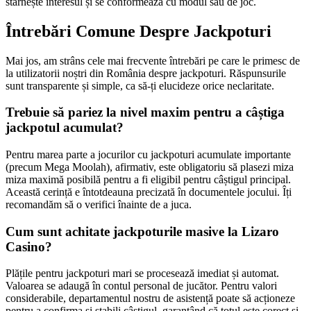
stârnește interesul și se conformează cu modul său de joc.
Întrebări Comune Despre Jackpoturi
Mai jos, am strâns cele mai frecvente întrebări pe care le primesc de
la utilizatorii noștri din România despre jackpoturi. Răspunsurile
sunt transparente și simple, ca să-ți elucideze orice neclaritate.
Trebuie să pariez la nivel maxim pentru a câștiga
jackpotul acumulat?
Pentru marea parte a jocurilor cu jackpoturi acumulate importante
(precum Mega Moolah), afirmativ, este obligatoriu să plasezi miza
miza maximă posibilă pentru a fi eligibil pentru câștigul principal.
Această cerință e întotdeauna precizată în documentele jocului. Îți
recomandăm să o verifici înainte de a juca.
Cum sunt achitate jackpoturile masive la Lizaro
Casino?
Plățile pentru jackpoturi mari se procesează imediat și automat.
Valoarea se adaugă în contul personal de jucător. Pentru valori
considerabile, departamentul nostru de asistență poate să acționeze
pentru a confirma și stabili câștigul, garantând că totul este corect și