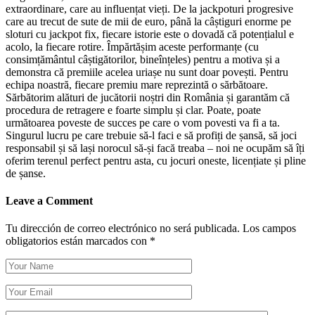
extraordinare, care au influențat vieți. De la jackpoturi progresive
care au trecut de sute de mii de euro, până la câștiguri enorme pe
sloturi cu jackpot fix, fiecare istorie este o dovadă că potențialul e
acolo, la fiecare rotire. Împărtășim aceste performanțe (cu
consimțământul câștigătorilor, bineînțeles) pentru a motiva și a
demonstra că premiile acelea uriașe nu sunt doar povești. Pentru
echipa noastră, fiecare premiu mare reprezintă o sărbătoare.
Sărbătorim alături de jucătorii noștri din România și garantăm că
procedura de retragere e foarte simplu și clar. Poate, poate
următoarea poveste de succes pe care o vom povesti va fi a ta.
Singurul lucru pe care trebuie să-l faci e să profiți de șansă, să joci
responsabil și să lași norocul să-și facă treaba – noi ne ocupăm să îți
oferim terenul perfect pentru asta, cu jocuri oneste, licențiate și pline
de șanse.
Leave a Comment
Tu dirección de correo electrónico no será publicada.
Los campos
obligatorios están marcados con
*