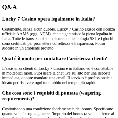
Q&A
Lucky 7 Casino opera legalmente in Italia?
Certamente, senza alcun dubbio. Lucky 7 Casino agisce con licenza
ufficiale AAMS (oggi ADM), che ne garantisce la piena legalità in
Italia. Tutte le transazioni sono sicure con tecnologia SSL e i giochi
sono certificati per promettere correttezza e trasparenza. Potrai
giocare in un ambiente protetto.
Qual è il modo per contattare l’assistenza clienti?
L’assistenza clienti di Lucky 7 Casino è in italiano ed è contattabile
in molteplici modi. Puoi usare la chat live sul sito per una risposta
immediata, oppure mandare una email. Il servizio è professionale e
ideato per risolvere ogni tuo dubbio nel tempo più rapido.
Che cosa sono i requisiti di puntata (wagering
requirements)?
Costituiscono una condizione fondamentale dei bonus. Specificano
quante volte bisogna giocare l’importo del bonus (a volte insieme al