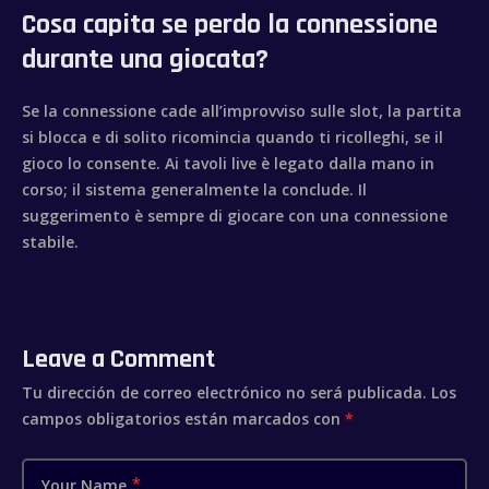
Cosa capita se perdo la connessione
durante una giocata?
Se la connessione cade all’improvviso sulle slot, la partita
si blocca e di solito ricomincia quando ti ricolleghi, se il
gioco lo consente. Ai tavoli live è legato dalla mano in
corso; il sistema generalmente la conclude. Il
suggerimento è sempre di giocare con una connessione
stabile.
Leave a Comment
Tu dirección de correo electrónico no será publicada.
Los
campos obligatorios están marcados con
*
Your Name