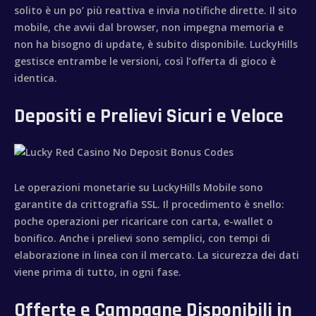
solito è un po’ più reattiva e invia notifiche dirette. Il sito
mobile, che avvii dal browser, non impegna memoria e
non ha bisogno di update, è subito disponibile. LuckyHills
gestisce entrambe le versioni, così l’offerta di gioco è
identica.
Depositi e Prelievi Sicuri e Veloce
Le operazioni monetarie su LuckyHills Mobile sono
garantite da crittografia SSL. Il procedimento è snello:
poche operazioni per ricaricare con carta, e-wallet o
bonifico. Anche i prelievi sono semplici, con tempi di
elaborazione in linea con il mercato. La sicurezza dei dati
viene prima di tutto, in ogni fase.
Offerte e Campagne Disponibili in