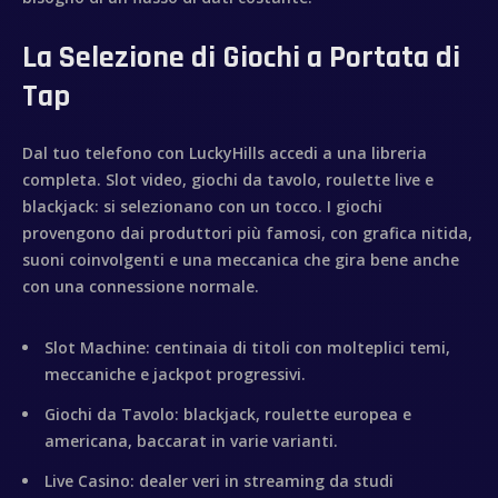
La Selezione di Giochi a Portata di
Tap
Dal tuo telefono con LuckyHills accedi a una libreria
completa. Slot video, giochi da tavolo, roulette live e
blackjack: si selezionano con un tocco. I giochi
provengono dai produttori più famosi, con grafica nitida,
suoni coinvolgenti e una meccanica che gira bene anche
con una connessione normale.
Slot Machine: centinaia di titoli con molteplici temi,
meccaniche e jackpot progressivi.
Giochi da Tavolo: blackjack, roulette europea e
americana, baccarat in varie varianti.
Live Casino: dealer veri in streaming da studi