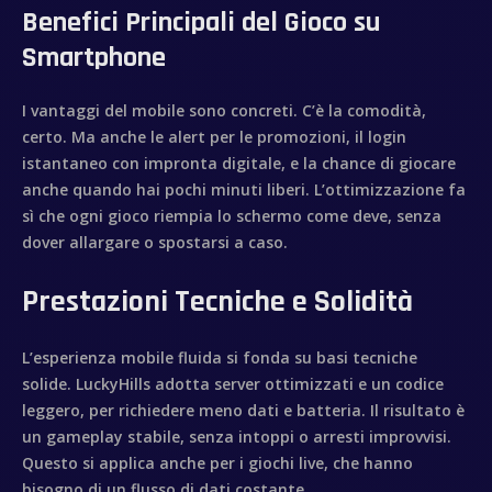
Benefici Principali del Gioco su
Smartphone
I vantaggi del mobile sono concreti. C’è la comodità,
certo. Ma anche le alert per le promozioni, il login
istantaneo con impronta digitale, e la chance di giocare
anche quando hai pochi minuti liberi. L’ottimizzazione fa
sì che ogni gioco riempia lo schermo come deve, senza
dover allargare o spostarsi a caso.
Prestazioni Tecniche e Solidità
L’esperienza mobile fluida si fonda su basi tecniche
solide. LuckyHills adotta server ottimizzati e un codice
leggero, per richiedere meno dati e batteria. Il risultato è
un gameplay stabile, senza intoppi o arresti improvvisi.
Questo si applica anche per i giochi live, che hanno
bisogno di un flusso di dati costante.