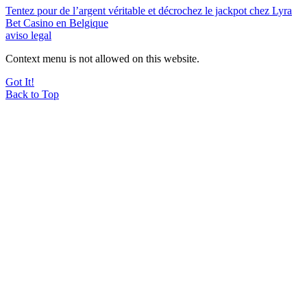
Tentez pour de l’argent véritable et décrochez le jackpot chez Lyra
Bet Casino en Belgique
aviso legal
Context menu is not allowed on this website.
Got It!
Back to Top