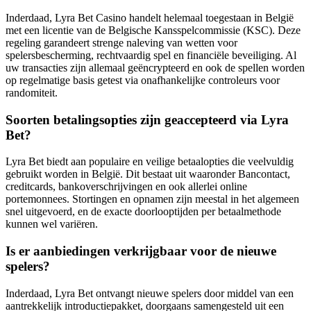
Inderdaad, Lyra Bet Casino handelt helemaal toegestaan in België
met een licentie van de Belgische Kansspelcommissie (KSC). Deze
regeling garandeert strenge naleving van wetten voor
spelersbescherming, rechtvaardig spel en financiële beveiliging. Al
uw transacties zijn allemaal geëncrypteerd en ook de spellen worden
op regelmatige basis getest via onafhankelijke controleurs voor
randomiteit.
Soorten betalingsopties zijn geaccepteerd via Lyra
Bet?
Lyra Bet biedt aan populaire en veilige betaalopties die veelvuldig
gebruikt worden in België. Dit bestaat uit waaronder Bancontact,
creditcards, bankoverschrijvingen en ook allerlei online
portemonnees. Stortingen en opnamen zijn meestal in het algemeen
snel uitgevoerd, en de exacte doorlooptijden per betaalmethode
kunnen wel variëren.
Is er aanbiedingen verkrijgbaar voor de nieuwe
spelers?
Inderdaad, Lyra Bet ontvangt nieuwe spelers door middel van een
aantrekkelijk introductiepakket, doorgaans samengesteld uit een