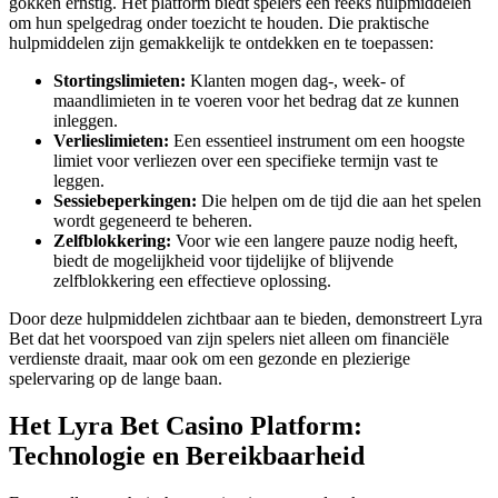
gokken ernstig. Het platform biedt spelers een reeks hulpmiddelen
om hun spelgedrag onder toezicht te houden. Die praktische
hulpmiddelen zijn gemakkelijk te ontdekken en te toepassen:
Stortingslimieten:
Klanten mogen dag-, week- of
maandlimieten in te voeren voor het bedrag dat ze kunnen
inleggen.
Verlieslimieten:
Een essentieel instrument om een hoogste
limiet voor verliezen over een specifieke termijn vast te
leggen.
Sessiebeperkingen:
Die helpen om de tijd die aan het spelen
wordt gegeneerd te beheren.
Zelfblokkering:
Voor wie een langere pauze nodig heeft,
biedt de mogelijkheid voor tijdelijke of blijvende
zelfblokkering een effectieve oplossing.
Door deze hulpmiddelen zichtbaar aan te bieden, demonstreert Lyra
Bet dat het voorspoed van zijn spelers niet alleen om financiële
verdienste draait, maar ook om een gezonde en plezierige
spelervaring op de lange baan.
Het Lyra Bet Casino Platform:
Technologie en Bereikbaarheid