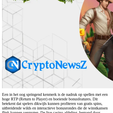
Een in het oog springend kenmerk is de nadruk op spellen met een
hoge RTP (Return to Player) en boeiende bonusfeatures. Dit
betekent dat spelers dikwijls kunnen profiteren van gratis spins,
uitbreidende wilds en interactieve bonusrondes die de winstkansen
flink kunnen vergroten. De live casino-afdeling, bemand door