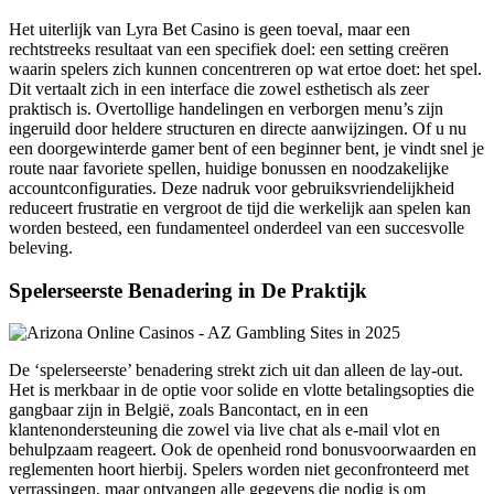
Het uiterlijk van Lyra Bet Casino is geen toeval, maar een
rechtstreeks resultaat van een specifiek doel: een setting creëren
waarin spelers zich kunnen concentreren op wat ertoe doet: het spel.
Dit vertaalt zich in een interface die zowel esthetisch als zeer
praktisch is. Overtollige handelingen en verborgen menu’s zijn
ingeruild door heldere structuren en directe aanwijzingen. Of u nu
een doorgewinterde gamer bent of een beginner bent, je vindt snel je
route naar favoriete spellen, huidige bonussen en noodzakelijke
accountconfiguraties. Deze nadruk voor gebruiksvriendelijkheid
reduceert frustratie en vergroot de tijd die werkelijk aan spelen kan
worden besteed, een fundamenteel onderdeel van een succesvolle
beleving.
Spelerseerste Benadering in De Praktijk
De ‘spelerseerste’ benadering strekt zich uit dan alleen de lay-out.
Het is merkbaar in de optie voor solide en vlotte betalingsopties die
gangbaar zijn in België, zoals Bancontact, en in een
klantenondersteuning die zowel via live chat als e-mail vlot en
behulpzaam reageert. Ook de openheid rond bonusvoorwaarden en
reglementen hoort hierbij. Spelers worden niet geconfronteerd met
verrassingen, maar ontvangen alle gegevens die nodig is om