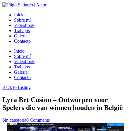
Inicio
Sobre mí
Videobook
Trabajos
Galería
Contacto
Inicio
Sobre mí
Videobook
Trabajos
Galería
Contacto
Back to Listing
Lyra Bet Casino – Ontworpen voor
Spelers die van winnen houden in België
Sin categoría
0 Comments