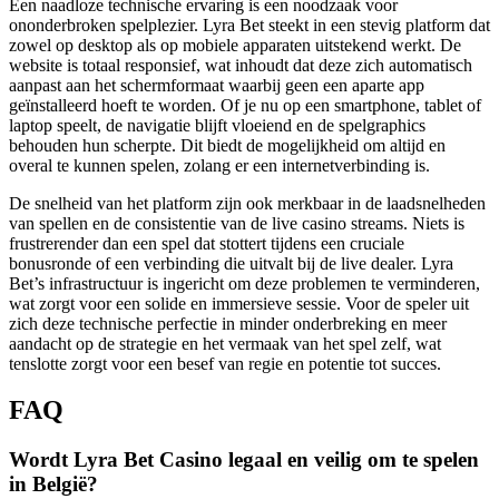
Een naadloze technische ervaring is een noodzaak voor
ononderbroken spelplezier. Lyra Bet steekt in een stevig platform dat
zowel op desktop als op mobiele apparaten uitstekend werkt. De
website is totaal responsief, wat inhoudt dat deze zich automatisch
aanpast aan het schermformaat waarbij geen een aparte app
geïnstalleerd hoeft te worden. Of je nu op een smartphone, tablet of
laptop speelt, de navigatie blijft vloeiend en de spelgraphics
behouden hun scherpte. Dit biedt de mogelijkheid om altijd en
overal te kunnen spelen, zolang er een internetverbinding is.
De snelheid van het platform zijn ook merkbaar in de laadsnelheden
van spellen en de consistentie van de live casino streams. Niets is
frustrerender dan een spel dat stottert tijdens een cruciale
bonusronde of een verbinding die uitvalt bij de live dealer. Lyra
Bet’s infrastructuur is ingericht om deze problemen te verminderen,
wat zorgt voor een solide en immersieve sessie. Voor de speler uit
zich deze technische perfectie in minder onderbreking en meer
aandacht op de strategie en het vermaak van het spel zelf, wat
tenslotte zorgt voor een besef van regie en potentie tot succes.
FAQ
Wordt Lyra Bet Casino legaal en veilig om te spelen
in België?