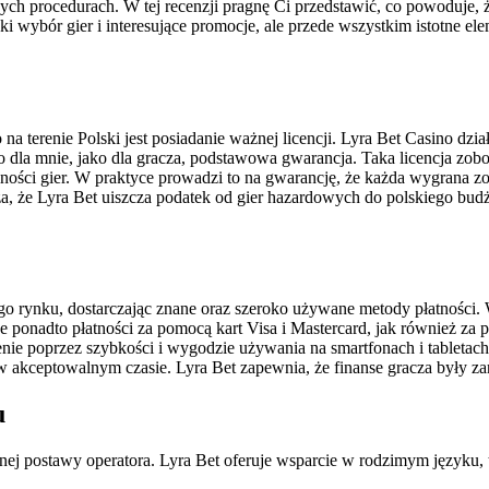
nych procedurach. W tej recenzji pragnę Ci przedstawić, co powoduje,
i wybór gier i interesujące promocje, ale przede wszystkim istotne e
terenie Polski jest posiadanie ważnej licencji. Lyra Bet Casino dział
 dla mnie, jako dla gracza, podstawowa gwarancja. Taka licencja zob
lności gier. W praktyce prowadzi to na gwarancję, że każda wygrana 
 że Lyra Bet uiszcza podatek od gier hazardowych do polskiego budż
 rynku, dostarczając znane oraz szeroko używane metody płatności. 
ne ponadto płatności za pomocą kart Visa i Mastercard, jak również za
nie poprzez szybkości i wygodzie używania na smartfonach i tablet
w akceptowalnym czasie. Lyra Bet zapewnia, że finanse gracza były za
u
nej postawy operatora. Lyra Bet oferuje wsparcie w rodzimym języku, 