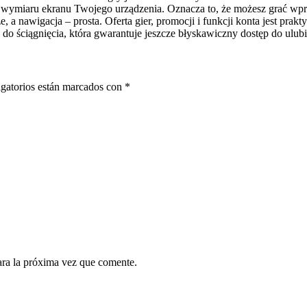
do wymiaru ekranu Twojego urządzenia. Oznacza to, że możesz grać wpr
uże, a nawigacja – prosta. Oferta gier, promocji i funkcji konta jest pr
o ściągnięcia, która gwarantuje jeszcze błyskawiczny dostęp do ulubi
gatorios están marcados con
*
ara la próxima vez que comente.