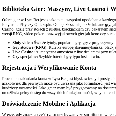
Biblioteka Gier: Maszyny, Live Casino i W
Oferta gier w Lyra Bet jest znakomita i zaspokoi upodobania każdeg
Pragmatic Play czy Quickspin. Odnajdziesz tutaj także lubiane gry, 
Casino, gdzie przy stołach z ruletką, blackjackiem czy bakaratem sie
wersji RNG, video pokeru oraz wyjątkowych gier jak keno czy scratc
Sloty video:
Świeże tytuły, popularne gry, gry z progresywnym
Gry stołowe (RNG):
Ruletka europejska/amerykańska, blackja
Live Casino:
Autentyczna atmosfera z live dealerami przy rulet
Gry specjalne:
Szybkie loterie i gry typu instant win.
Rejestracja i Weryfikowanie Konta
Procedura zakładania konta w Lyra Bet jest błyskawiczny i prosty, 
aczkolwiek dla pewnych może być uważana jako formalność, jest waż
kradzieży tożsamości. Jako gracz mam być przygotowany na dostarcze
umożliwia pełny dostęp do wszystkich funkcjonalności, w tym – co is
Doświadczenie Mobilne i Aplikacja
W erze, gdy znaczna część czasu przebywamy ze smartfonem w ręce,