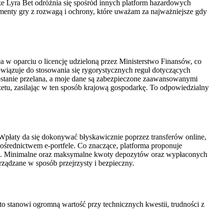
 że Lyra Bet odróżnia się spośród innych platform hazardowych
lementy gry z rozwagą i ochrony, które uważam za najważniejsze gdy
a w oparciu o licencję udzieloną przez Ministerstwo Finansów, co
owiązuje do stosowania się rygorystycznych reguł dotyczących
zostanie przelana, a moje dane są zabezpieczone zaawansowanymi
etu, zasilając w ten sposób krajową gospodarkę. To odpowiedzialny
Wpłaty da się dokonywać błyskawicznie poprzez transferów online,
 pośrednictwem e-portfele. Co znaczące, platforma proponuje
ach. Minimalne oraz maksymalne kwoty depozytów oraz wypłaconych
rządzane w sposób przejrzysty i bezpieczny.
to stanowi ogromną wartość przy technicznych kwestii, trudności z