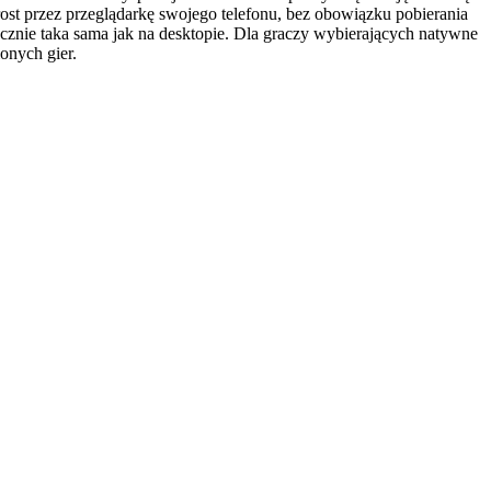
ost przez przeglądarkę swojego telefonu, bez obowiązku pobierania
aktycznie taka sama jak na desktopie. Dla graczy wybierających natywne
onych gier.