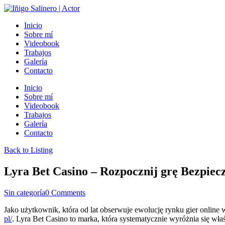
Inicio
Sobre mí
Videobook
Trabajos
Galería
Contacto
Inicio
Sobre mí
Videobook
Trabajos
Galería
Contacto
Back to Listing
Lyra Bet Casino – Rozpocznij grę Bezpiec
Sin categoría
0 Comments
Jako użytkownik, która od lat obserwuje ewolucję rynku gier online 
pl/
. Lyra Bet Casino to marka, która systematycznie wyróżnia się wła