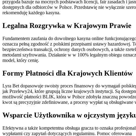
przygoda bazuje na mocnych podstawach licencji, fair zasadach i jas
dostępnych dla odbiorców w Polsce. Przedstawię nie wyłącznie szerok
rekomenduję każdego kasyna.
Legalna Rozgrywka w Krajowym Prawie
Fundamentem zaufania do dowolnego kasyna online funkcjonującego na 
oznacza pełną zgodność z polskimi przepisami ustawy hazardowej. To
bezpieczeństwa transakcji, ochrony danych osobowych, a także rzete
metodami szyfrowania. Działanie w w 100% legalnym obiegu oznacza,
model, który cenię.
Formy Płatności dla Krajowych Klientów
Lyra Bet dopasowuje swoisty proces finansowy do wymagań polskiego
jak Przelewy24, które grupują liczne krajowych instytucji. Są dostęp
możliwość płatności BLIK, która w Polsce zdobyła znaczną powodze
kwot są precyzyjnie zdefiniowane, a procesy wypłat są obsługiwane 
Wsparcie Użytkownika w ojczystym język
Efektywna a także kompetentna obsługa gracza to oznaka profesjonal
wypłatami czy zapytań dotyczących regulaminu. Pomoc oferowana