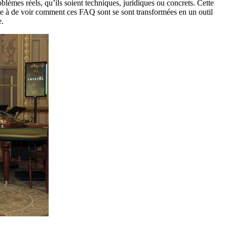
oblèmes réels, qu’ils soient techniques, juridiques ou concrets. Cette
nvite à de voir comment ces FAQ sont se sont transformées en un outil
e.