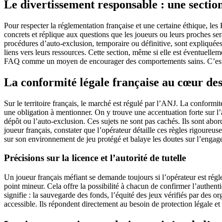
Le divertissement responsable : une secti
Pour respecter la réglementation française et une certaine éthique, les
concrets et réplique aux questions que les joueurs ou leurs proches se
procédures d’auto-exclusion, temporaire ou définitive, sont expliquée
liens vers leurs ressources. Cette section, même si elle est éventuellem
FAQ comme un moyen de encourager des comportements sains. C’est un
La conformité légale française au cœur de
Sur le territoire français, le marché est régulé par l’ANJ. La confor
une obligation à mentionner. On y trouve une accentuation forte sur l’
dépôt ou l’auto-exclusion. Ces sujets ne sont pas cachés. Ils sont abor
joueur français, constater que l’opérateur détaille ces règles rigoureu
sur son environnement de jeu protégé et balaye les doutes sur l’engag
Précisions sur la licence et l’autorité de tutelle
Un joueur français méfiant se demande toujours si l’opérateur est rég
point mineur. Cela offre la possibilité à chacun de confirmer l’authenti
signifie : la sauvegarde des fonds, l’équité des jeux vérifiés par des o
accessible. Ils répondent directement au besoin de protection légale et