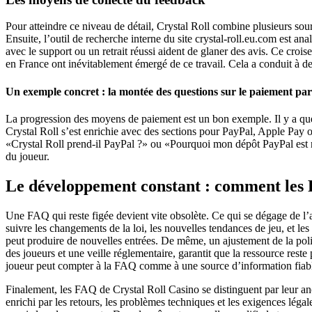
Pour atteindre ce niveau de détail, Crystal Roll combine plusieurs sou
Ensuite, l’outil de recherche interne du site crystal-roll.eu.com est 
avec le support ou un retrait réussi aident de glaner des avis. Ce cro
en France ont inévitablement émergé de ce travail. Cela a conduit à des 
Un exemple concret : la montée des questions sur le paiement pa
La progression des moyens de paiement est un bon exemple. Il y a quel
Crystal Roll s’est enrichie avec des sections pour PayPal, Apple P
«Crystal Roll prend-il PayPal ?» ou «Pourquoi mon dépôt PayPal est refu
du joueur.
Le développement constant : comment les
Une FAQ qui reste figée devient vite obsolète. Ce qui se dégage de l
suivre les changements de la loi, les nouvelles tendances de jeu, et l
peut produire de nouvelles entrées. De même, un ajustement de la poli
des joueurs et une veille réglementaire, garantit que la ressource rest
joueur peut compter à la FAQ comme à une source d’information fiable e
Finalement, les FAQ de Crystal Roll Casino se distinguent par leur anc
enrichi par les retours, les problèmes techniques et les exigences légal