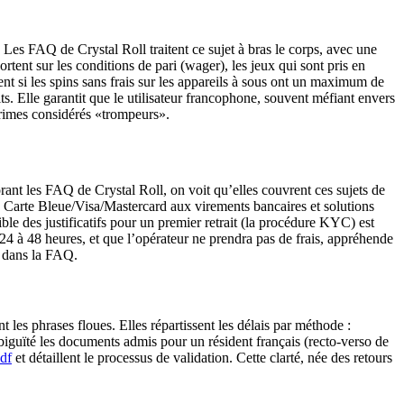
Les FAQ de Crystal Roll traitent ce sujet à bras le corps, avec une
rtent sur les conditions de pari (wager), les jeux qui sont pris en
ient si les spins sans frais sur les appareils à sous ont un maximum de
s. Elle garantit que le utilisateur francophone, souvent méfiant envers
 primes considérés «trompeurs».
lorant les FAQ de Crystal Roll, on voit qu’elles couvrent ces sujets de
a Carte Bleue/Visa/Mastercard aux virements bancaires et solutions
ble des justificatifs pour un premier retrait (la procédure KYC) est
n 24 à 48 heures, et que l’opérateur ne prendra pas de frais, appréhende
s dans la FAQ.
 les phrases floues. Elles répartissent les délais par méthode :
ambiguïté les documents admis pour un résident français (recto-verso de
df
et détaillent le processus de validation. Cette clarté, née des retours