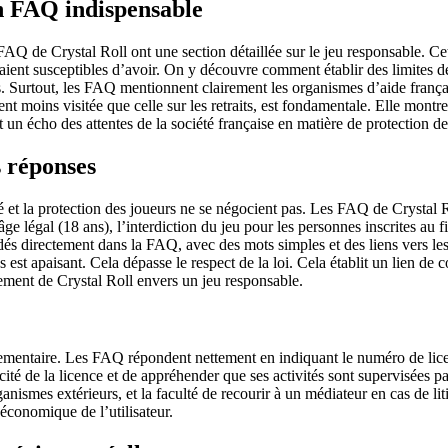
on FAQ indispensable
 FAQ de Crystal Roll ont une section détaillée sur le jeu responsable. Ce
raient susceptibles d’avoir. On y découvre comment établir des limites 
s. Surtout, les FAQ mentionnent clairement les organismes d’aide franç
ent moins visitée que celle sur les retraits, est fondamentale. Elle montr
 écho des attentes de la société française en matière de protection 
s réponses
mité et la protection des joueurs ne se négocient pas. Les FAQ de Crysta
âge légal (18 ans), l’interdiction du jeu pour les personnes inscrites au
dés directement dans la FAQ, avec des mots simples et des liens vers les
ses est apaisant. Cela dépasse le respect de la loi. Cela établit un lien 
ement de Crystal Roll envers un jeu responsable.
lementaire. Les FAQ répondent nettement en indiquant le numéro de licen
cité de la licence et de appréhender que ses activités sont supervisées p
rganismes extérieurs, et la faculté de recourir à un médiateur en cas de l
 économique de l’utilisateur.