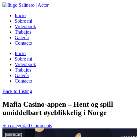
Inicio
Sobre mí
Videobook
Trabajos
Galería
Contacto
Inicio
Sobre mí
Videobook
Trabajos
Galería
Contacto
Back to Listing
Mafia Casino-appen – Hent og spill
umiddelbart øyeblikkelig i Norge
Sin categoría
0 Comments