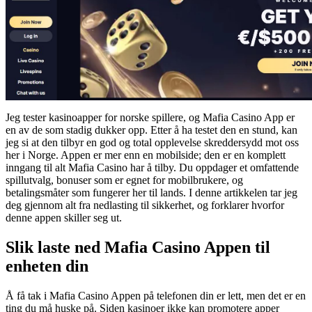
Jeg tester kasinoapper for norske spillere, og Mafia Casino App er
en av de som stadig dukker opp. Etter å ha testet den en stund, kan
jeg si at den tilbyr en god og total opplevelse skreddersydd mot oss
her i Norge. Appen er mer enn en mobilside; den er en komplett
inngang til alt Mafia Casino har å tilby. Du oppdager et omfattende
spillutvalg, bonuser som er egnet for mobilbrukere, og
betalingsmåter som fungerer her til lands. I denne artikkelen tar jeg
deg gjennom alt fra nedlasting til sikkerhet, og forklarer hvorfor
denne appen skiller seg ut.
Slik laste ned Mafia Casino Appen til
enheten din
Å få tak i Mafia Casino Appen på telefonen din er lett, men det er en
ting du må huske på. Siden kasinoer ikke kan promotere apper