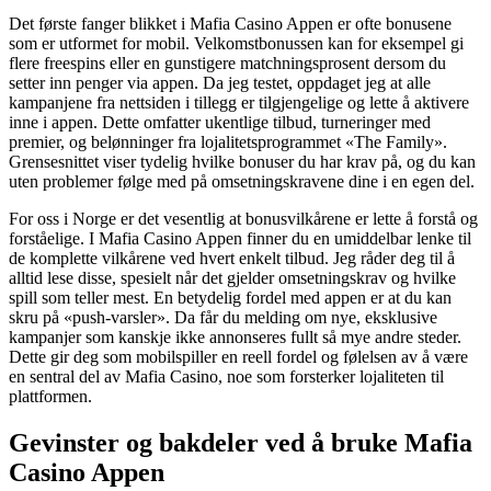
Det første fanger blikket i Mafia Casino Appen er ofte bonusene
som er utformet for mobil. Velkomstbonussen kan for eksempel gi
flere freespins eller en gunstigere matchningsprosent dersom du
setter inn penger via appen. Da jeg testet, oppdaget jeg at alle
kampanjene fra nettsiden i tillegg er tilgjengelige og lette å aktivere
inne i appen. Dette omfatter ukentlige tilbud, turneringer med
premier, og belønninger fra lojalitetsprogrammet «The Family».
Grensesnittet viser tydelig hvilke bonuser du har krav på, og du kan
uten problemer følge med på omsetningskravene dine i en egen del.
For oss i Norge er det vesentlig at bonusvilkårene er lette å forstå og
forståelige. I Mafia Casino Appen finner du en umiddelbar lenke til
de komplette vilkårene ved hvert enkelt tilbud. Jeg råder deg til å
alltid lese disse, spesielt når det gjelder omsetningskrav og hvilke
spill som teller mest. En betydelig fordel med appen er at du kan
skru på «push-varsler». Da får du melding om nye, eksklusive
kampanjer som kanskje ikke annonseres fullt så mye andre steder.
Dette gir deg som mobilspiller en reell fordel og følelsen av å være
en sentral del av Mafia Casino, noe som forsterker lojaliteten til
plattformen.
Gevinster og bakdeler ved å bruke Mafia
Casino Appen