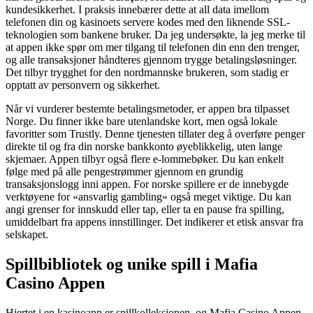
kundesikkerhet. I praksis innebærer dette at all data imellom
telefonen din og kasinoets servere kodes med den liknende SSL-
teknologien som bankene bruker. Da jeg undersøkte, la jeg merke til
at appen ikke spør om mer tilgang til telefonen din enn den trenger,
og alle transaksjoner håndteres gjennom trygge betalingsløsninger.
Det tilbyr trygghet for den nordmannske brukeren, som stadig er
opptatt av personvern og sikkerhet.
Når vi vurderer bestemte betalingsmetoder, er appen bra tilpasset
Norge. Du finner ikke bare utenlandske kort, men også lokale
favoritter som Trustly. Denne tjenesten tillater deg å overføre penger
direkte til og fra din norske bankkonto øyeblikkelig, uten lange
skjemaer. Appen tilbyr også flere e-lommebøker. Du kan enkelt
følge med på alle pengestrømmer gjennom en grundig
transaksjonslogg inni appen. For norske spillere er de innebygde
verktøyene for «ansvarlig gambling» også meget viktige. Du kan
angi grenser for innskudd eller tap, eller ta en pause fra spilling,
umiddelbart fra appens innstillinger. Det indikerer et etisk ansvar fra
selskapet.
Spillbibliotek og unike spill i Mafia
Casino Appen
Hjertet i en kasinoapp er spillkolleksjonen, og Mafia Casino Appen