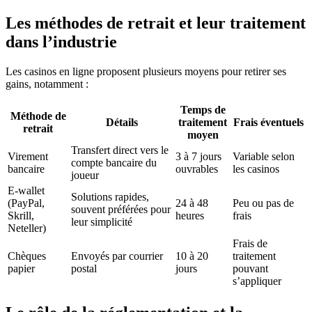
Les méthodes de retrait et leur traitement
dans l’industrie
Les casinos en ligne proposent plusieurs moyens pour retirer ses
gains, notamment :
Temps de
Méthode de
Détails
traitement
Frais éventuels
retrait
moyen
Transfert direct vers le
Virement
3 à 7 jours
Variable selon
compte bancaire du
bancaire
ouvrables
les casinos
joueur
E-wallet
Solutions rapides,
(PayPal,
24 à 48
Peu ou pas de
souvent préférées pour
Skrill,
heures
frais
leur simplicité
Neteller)
Frais de
Chèques
Envoyés par courrier
10 à 20
traitement
papier
postal
jours
pouvant
s’appliquer