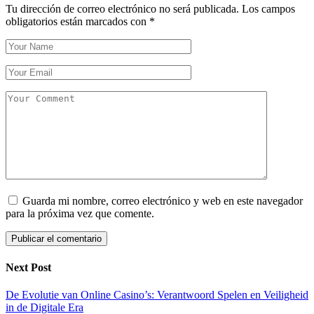
Tu dirección de correo electrónico no será publicada.
Los campos
obligatorios están marcados con
*
Guarda mi nombre, correo electrónico y web en este navegador
para la próxima vez que comente.
Next Post
De Evolutie van Online Casino’s: Verantwoord Spelen en Veiligheid
in de Digitale Era