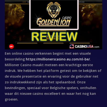
Een online casino verkennen begint met een visuele
beoordeling
https://millionerscasino.eu.com/nl-be/
.
Millioner Casino maakt meteen een krachtige eerste
indruk. We hebben het platform getest om te bekijken of
de visuele presentatie en ervaring voor de gebruiker net
zo indrukwekkend zijn als het spelaanbod. Onze
bevindingen, speciaal voor Belgische spelers, onthullen
waar dit nieuwe casino excelleert en waar het nog kan
groeien.