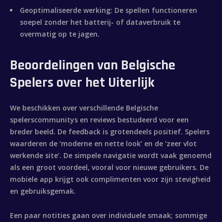
Geoptimaliseerde werking: De spellen functioneren
soepel zonder het batterij- of dataverbruik te
overmatig op te jagen.
Beoordelingen van Belgische
Spelers over het Uiterlijk
We beschikken over verschillende Belgische
spelerscommunitys en reviews bestudeerd voor een
breder beeld. De feedback is grotendeels positief. Spelers
waarderen de ‘moderne en nette look’ en de ‘zeer vlot
werkende site’. De simpele navigatie wordt vaak genoemd
als een groot voordeel, vooral voor nieuwe gebruikers. De
mobiele app krijgt ook complimenten voor zijn stevigheid
en gebruiksgemak.
Een paar notities gaan over individuele smaak; sommige