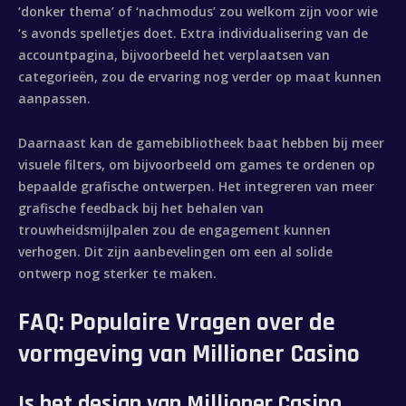
‘donker thema’ of ‘nachmodus’ zou welkom zijn voor wie
‘s avonds spelletjes doet. Extra individualisering van de
accountpagina, bijvoorbeeld het verplaatsen van
categorieën, zou de ervaring nog verder op maat kunnen
aanpassen.
Daarnaast kan de gamebibliotheek baat hebben bij meer
visuele filters, om bijvoorbeeld om games te ordenen op
bepaalde grafische ontwerpen. Het integreren van meer
grafische feedback bij het behalen van
trouwheidsmijlpalen zou de engagement kunnen
verhogen. Dit zijn aanbevelingen om een al solide
ontwerp nog sterker te maken.
FAQ: Populaire Vragen over de
vormgeving van Millioner Casino
Is het design van Millioner Casino