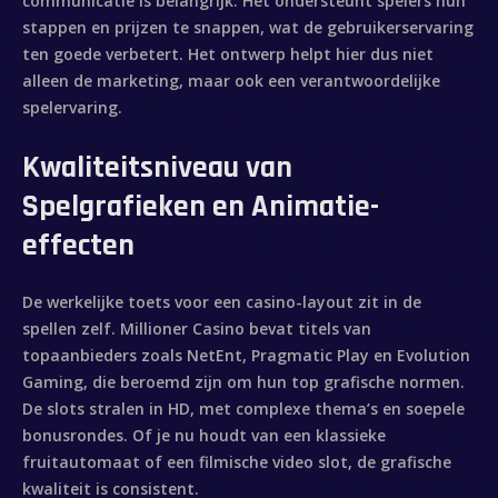
communicatie is belangrijk. Het ondersteunt spelers hun
Inicio
stappen en prijzen te snappen, wat de gebruikerservaring
ten goede verbetert. Het ontwerp helpt hier dus niet
Sobre mí
alleen de marketing, maar ook een verantwoordelijke
spelervaring.
Videobook
Kwaliteitsniveau van
Trabajos
Spelgrafieken en Animatie-
Galería
effecten
Contacto
De werkelijke toets voor een casino-layout zit in de
spellen zelf. Millioner Casino bevat titels van
topaanbieders zoals NetEnt, Pragmatic Play en Evolution
Gaming, die beroemd zijn om hun top grafische normen.
De slots stralen in HD, met complexe thema’s en soepele
bonusrondes. Of je nu houdt van een klassieke
fruitautomaat of een filmische video slot, de grafische
kwaliteit is consistent.