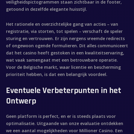
veiligheidspictogrammen staan zichtbaar in de footer,
getoond in dezelfde elegante huisstijl.
Het rationele en overzichtelijke gang van acties – van
registratie, via storten, tot spelen – verschaft de speler
sturing en vertrouwen. Er zijn nergens vreemde redirects
of ongewoon ogende formulieren. Dit alles communiceert
dat het casino heeft gestoken in een kwaliteitservaring,
wat vaak samengaat met een betrouwbare operatie.
Voor de Belgische markt, waar licentie en bescherming
prioriteit hebben, is dat een belangrijk voordeel.
Eventuele Verbeterpunten in het
Ontwerp
Geen platform is perfect, en er is steeds plaats voor
optimalisatie. Uitgaande van onze evaluatie ontdekken
we een aantal mogelijkheden voor Millioner Casino. Een