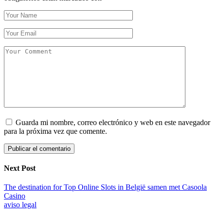
Guarda mi nombre, correo electrónico y web en este navegador
para la próxima vez que comente.
Next Post
The destination for Top Online Slots in België samen met Casoola
Casino
aviso legal