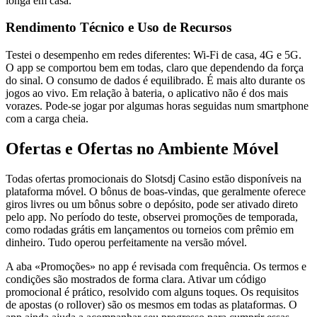
longa em casa.
Rendimento Técnico e Uso de Recursos
Testei o desempenho em redes diferentes: Wi-Fi de casa, 4G e 5G.
O app se comportou bem em todas, claro que dependendo da força
do sinal. O consumo de dados é equilibrado. É mais alto durante os
jogos ao vivo. Em relação à bateria, o aplicativo não é dos mais
vorazes. Pode-se jogar por algumas horas seguidas num smartphone
com a carga cheia.
Ofertas e Ofertas no Ambiente Móvel
Todas ofertas promocionais do Slotsdj Casino estão disponíveis na
plataforma móvel. O bônus de boas-vindas, que geralmente oferece
giros livres ou um bônus sobre o depósito, pode ser ativado direto
pelo app. No período do teste, observei promoções de temporada,
como rodadas grátis em lançamentos ou torneios com prêmio em
dinheiro. Tudo operou perfeitamente na versão móvel.
A aba «Promoções» no app é revisada com frequência. Os termos e
condições são mostrados de forma clara. Ativar um código
promocional é prático, resolvido com alguns toques. Os requisitos
de apostas (o rollover) são os mesmos em todas as plataformas. O