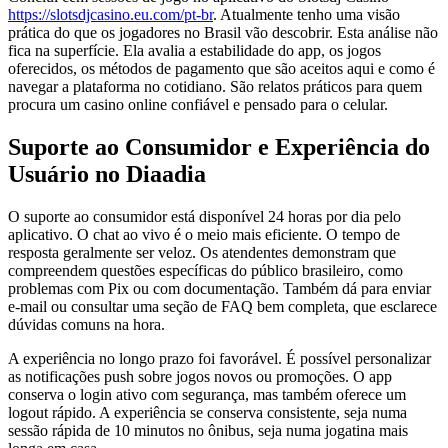
https://slotsdjcasino.eu.com/pt-br
. Atualmente tenho uma visão
prática do que os jogadores no Brasil vão descobrir. Esta análise não
fica na superfície. Ela avalia a estabilidade do app, os jogos
oferecidos, os métodos de pagamento que são aceitos aqui e como é
navegar a plataforma no cotidiano. São relatos práticos para quem
procura um casino online confiável e pensado para o celular.
Suporte ao Consumidor e Experiência do
Usuário no Diaadia
O suporte ao consumidor está disponível 24 horas por dia pelo
aplicativo. O chat ao vivo é o meio mais eficiente. O tempo de
resposta geralmente ser veloz. Os atendentes demonstram que
compreendem questões específicas do público brasileiro, como
problemas com Pix ou com documentação. Também dá para enviar
e-mail ou consultar uma seção de FAQ bem completa, que esclarece
dúvidas comuns na hora.
A experiência no longo prazo foi favorável. É possível personalizar
as notificações push sobre jogos novos ou promoções. O app
conserva o login ativo com segurança, mas também oferece um
logout rápido. A experiência se conserva consistente, seja numa
sessão rápida de 10 minutos no ônibus, seja numa jogatina mais