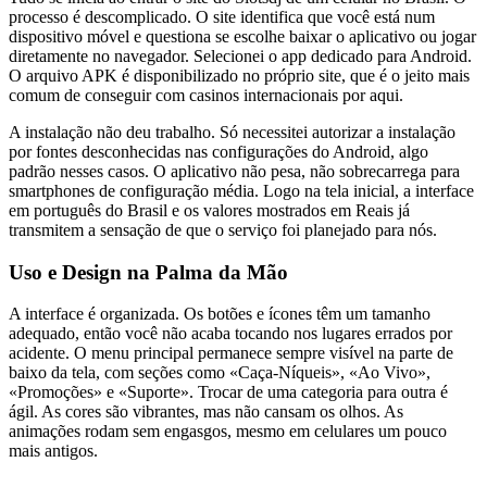
processo é descomplicado. O site identifica que você está num
dispositivo móvel e questiona se escolhe baixar o aplicativo ou jogar
diretamente no navegador. Selecionei o app dedicado para Android.
O arquivo APK é disponibilizado no próprio site, que é o jeito mais
comum de conseguir com casinos internacionais por aqui.
A instalação não deu trabalho. Só necessitei autorizar a instalação
por fontes desconhecidas nas configurações do Android, algo
padrão nesses casos. O aplicativo não pesa, não sobrecarrega para
smartphones de configuração média. Logo na tela inicial, a interface
em português do Brasil e os valores mostrados em Reais já
transmitem a sensação de que o serviço foi planejado para nós.
Uso e Design na Palma da Mão
A interface é organizada. Os botões e ícones têm um tamanho
adequado, então você não acaba tocando nos lugares errados por
acidente. O menu principal permanece sempre visível na parte de
baixo da tela, com seções como «Caça-Níqueis», «Ao Vivo»,
«Promoções» e «Suporte». Trocar de uma categoria para outra é
ágil. As cores são vibrantes, mas não cansam os olhos. As
animações rodam sem engasgos, mesmo em celulares um pouco
mais antigos.