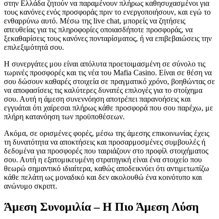
στην Ελλάδα ζητούν να παραμένουν πλήρως καθησυχασμένοι για
τους κανόνες ενός προσφοράς πριν το ενεργοποιήσουν, και εγώ το
ενθαρρύνω αυτό. Μέσω της live chat, μπορείς να ζητήσεις
απευθείας για τις πληροφορίες οποιασδήποτε προσφοράς, να
ξεκαθαρίσεις τους κανόνες πονταρίσματος, ή να επιβεβαιώσεις την
επιλεξιμότητά σου.
Η συνεργάτες μου είναι απόλυτα προετοιμασμένη σε σύνολο τις
τωρινές προσφορές και τις νέα του Mafia Casino. Είναι σε θέση να
σου δώσουν καθαρές στοιχεία σε πραγματικό χρόνο, βοηθώντας σε
να αποφασίσεις τις καλύτερες δυνατές επιλογές για το στοίχημα
σου. Αυτή η άμεση συνεννόηση αποτρέπει παρανοήσεις και
εγγυάται ότι χαίρεσαι πλήρως κάθε προσφορά που σου παρέχω, με
πλήρη κατανόηση των προϋποθέσεων.
Ακόμα, σε ορισμένες φορές, μέσω της άμεσης επικοινωνίας έχεις
τη δυνατότητα να αποκτήσεις και προσαρμοσμένες συμβουλές ή
δεδομένα για προσφορές που ταιριάζουν στο προφίλ στοιχήματος
σου. Αυτή η εξατομικευμένη στρατηγική είναι ένα στοιχείο που
θεωρώ σημαντικό ιδιαίτερα, καθώς αποδεικνύει ότι αντιμετωπίζω
κάθε πελάτη ως μοναδικό και δεν ακολουθώ ένα κοινότυπο και
ανώνυμο σκριπτ.
Άμεση Συνομιλία – Η Πιο Άμεση Λύση