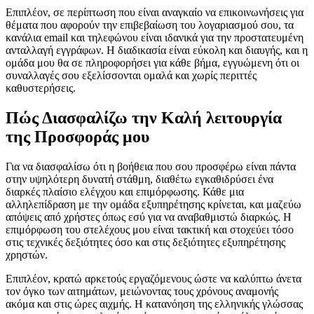
Επιπλέον, σε περίπτωση που είναι αναγκαίο να επικοινωνήσεις για
θέματα που αφορούν την επιβεβαίωση του λογαριασμού σου, τα
κανάλια email και τηλεφώνου είναι ιδανικά για την προστατευμένη
ανταλλαγή εγγράφων. Η διαδικασία είναι εύκολη και διαυγής, και η
ομάδα μου θα σε πληροφορήσει για κάθε βήμα, εγγυώμενη ότι οι
συναλλαγές σου εξελίσσονται ομαλά και χωρίς περιττές
καθυστερήσεις.
Πώς Διασφαλίζω την Καλή λειτουργία
της Προσφοράς μου
Για να διασφαλίσω ότι η βοήθεια που σου προσφέρω είναι πάντα
στην υψηλότερη δυνατή στάθμη, διαθέτω εγκαθιδρύσει ένα
διαρκές πλαίσιο ελέγχου και επιμόρφωσης. Κάθε μια
αλληλεπίδραση με την ομάδα εξυπηρέτησης κρίνεται, και μαζεύω
απόψεις από χρήστες όπως εσύ για να αναβαθμιστώ διαρκώς. Η
επιμόρφωση του στελέχους μου είναι τακτική και στοχεύει τόσο
στις τεχνικές δεξιότητες όσο και στις δεξιότητες εξυπηρέτησης
χρηστών.
Επιπλέον, κρατώ αρκετούς εργαζόμενους ώστε να καλύπτω άνετα
τον όγκο των αιτημάτων, μειώνοντας τους χρόνους αναμονής
ακόμα και στις ώρες αιχμής. Η κατανόηση της ελληνικής γλώσσας