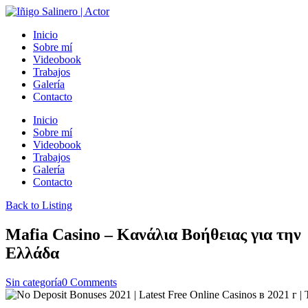
Inicio
Sobre mí
Videobook
Trabajos
Galería
Contacto
Inicio
Sobre mí
Videobook
Trabajos
Galería
Contacto
Back to Listing
Mafia Casino – Κανάλια Βοήθειας για την
Ελλάδα
Sin categoría
0 Comments