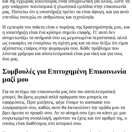
και της εγχώριας κουλτούρας είναι υποχρεωτική για όλους, ώστε να
μην υπάρχουν πολιτισμικά ή γλωσσικά εμπόδια στην επικοινωνία
μας. Πιστεύω ότι η υποστήριξη πρέπει να είναι άψογη, και για αυτό
επενδύω συνεχώς σε ανθρώπους και τεχνολογία.
Η εμπειρία του παίκτη είναι ο πυρήνας της δραστηριότητάς μου, και
η υποστήριξη είναι ένα κρίσιμο σημείο επαφής. Γι’ αυτό δεν
αντιμετωπίζω τα αιτήματά σου ως μεμονωμένα περιστατικά, αλλά
ως ευκαιρίες να ενισχύσω τη σχέση μας και να σου δείξω ότι είμαι
αξιόπιστος εταίρος στην ψυχαγωγία σου. Κάθε πρόβλημα που
λύνεται γρήγορα και αποτελεσματικά είναι μια νίκη και για τους
δυο μας.
Συμβουλές για Επιτυχημένη Επικοινωνία
μαζί μου
Για να πετύχω την επικοινωνία μας όσο πιο αποτελεσματική
μπορεί, θα βρεις μερικά απλά πράγματα που μπορείς να
εφαρμόσεις. Πριν μιλήσεις, φέρε έτοιμο το username του
λογαριασμού σου, καθώς αυτό θα διευκολύνει την ομάδα μου να
βρει άμεσα το προφίλ σου. Αν το αίτημά σου έχει να κάνει με μια
συγκεκριμένη συναλλαγή, φρόντισε να έχεις και τον αριθμό της, ο
οποίος είναι διαθέσιμος στο ιστορικό σου.