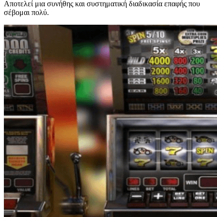
Αποτελεί μια συνήθης και συστηματική διαδικασία επαφής που
σέβομαι πολύ.