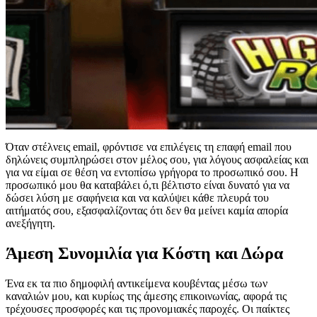
Όταν στέλνεις email, φρόντισε να επιλέγεις τη επαφή email που
δηλώνεις συμπληρώσει στον μέλος σου, για λόγους ασφαλείας και
για να είμαι σε θέση να εντοπίσω γρήγορα το προσωπικό σου. Η
προσωπικό μου θα καταβάλει ό,τι βέλτιστο είναι δυνατό για να
δώσει λύση με σαφήνεια και να καλύψει κάθε πλευρά του
αιτήματός σου, εξασφαλίζοντας ότι δεν θα μείνει καμία απορία
ανεξήγητη.
Άμεση Συνομιλία για Κόστη και Δώρα
Ένα εκ τα πιο δημοφιλή αντικείμενα κουβέντας μέσω των
καναλιών μου, και κυρίως της άμεσης επικοινωνίας, αφορά τις
τρέχουσες προσφορές και τις προνομιακές παροχές. Οι παίκτες