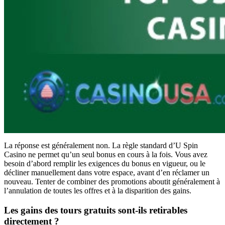
La réponse est généralement non. La règle standard d’U Spin
Casino ne permet qu’un seul bonus en cours à la fois. Vous avez
besoin d’abord remplir les exigences du bonus en vigueur, ou le
décliner manuellement dans votre espace, avant d’en réclamer un
nouveau. Tenter de combiner des promotions aboutit généralement à
l’annulation de toutes les offres et à la disparition des gains.
Les gains des tours gratuits sont-ils retirables
directement ?