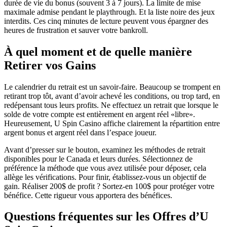
durée de vie du bonus (souvent 3 à 7 jours). La limite de mise
maximale admise pendant le playthrough. Et la liste noire des jeux
interdits. Ces cinq minutes de lecture peuvent vous épargner des
heures de frustration et sauver votre bankroll.
À quel moment et de quelle manière
Retirer vos Gains
Le calendrier du retrait est un savoir-faire. Beaucoup se trompent en
retirant trop tôt, avant d’avoir achevé les conditions, ou trop tard, en
redépensant tous leurs profits. Ne effectuez un retrait que lorsque le
solde de votre compte est entièrement en argent réel «libre».
Heureusement, U Spin Casino affiche clairement la répartition entre
argent bonus et argent réel dans l’espace joueur.
Avant d’presser sur le bouton, examinez les méthodes de retrait
disponibles pour le Canada et leurs durées. Sélectionnez de
préférence la méthode que vous avez utilisée pour déposer, cela
allège les vérifications. Pour finir, établissez-vous un objectif de
gain. Réaliser 200$ de profit ? Sortez-en 100$ pour protéger votre
bénéfice. Cette rigueur vous apportera des bénéfices.
Questions fréquentes sur les Offres d’U