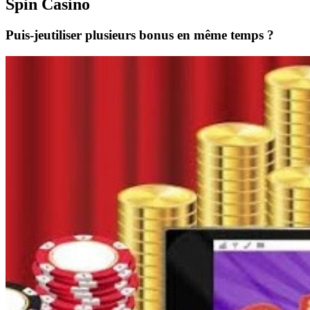
Spin Casino
Puis-jeutiliser plusieurs bonus en même temps ?