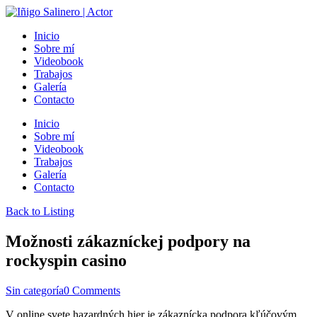
Inicio
Sobre mí
Videobook
Trabajos
Galería
Contacto
Inicio
Sobre mí
Videobook
Trabajos
Galería
Contacto
Back to Listing
Možnosti zákazníckej podpory na
rockyspin casino
Sin categoría
0 Comments
V online svete hazardných hier je zákaznícka podpora kľúčovým