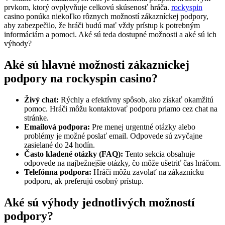
prvkom, ktorý ovplyvňuje celkovú skúsenosť hráča.
rockyspin
casino ponúka niekoľko rôznych možností zákazníckej podpory,
aby zabezpečilo, že hráči budú mať vždy prístup k potrebným
informáciám a pomoci. Aké sú teda dostupné možnosti a aké sú ich
výhody?
Aké sú hlavné možnosti zákazníckej
podpory na rockyspin casino?
Živý chat:
Rýchly a efektívny spôsob, ako získať okamžitú
pomoc. Hráči môžu kontaktovať podporu priamo cez chat na
stránke.
Emailová podpora:
Pre menej urgentné otázky alebo
problémy je možné poslať email. Odpovede sú zvyčajne
zasielané do 24 hodín.
Často kladené otázky (FAQ):
Tento sekcia obsahuje
odpovede na najbežnejšie otázky, čo môže ušetriť čas hráčom.
Telefónna podpora:
Hráči môžu zavolať na zákaznícku
podporu, ak preferujú osobný prístup.
Aké sú výhody jednotlivých možností
podpory?