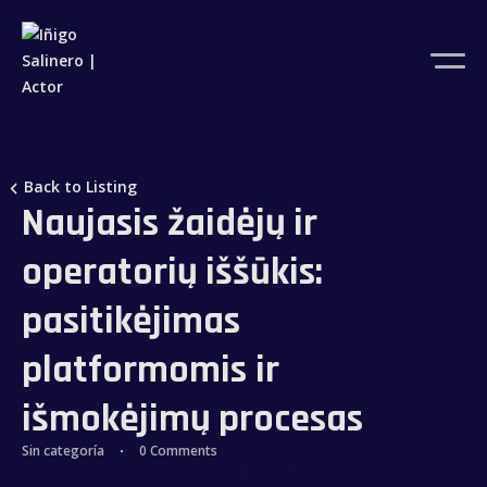
Back to Listing
Naujasis žaidėjų ir
operatorių iššūkis:
pasitikėjimas
platformomis ir
išmokėjimų procesas
Sin categoría
0 Comments