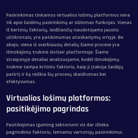
Pasirinkimas tinkamos virtualios lošimų platformos nėra
tik apie žaidimų pasirinkimą ar siūlomas funkcijas. Vienas
iš kertinių faktorių, leidžiančių naudotojams jaustis
užtikrintais, yra patikimumas atsiskaitymų srityje. Be
abejo, viena iš svarbiausių detalių šiame procese yra
išmokėjimų trukmė slotlair platformoje
. Šiame
straipsnyje detaliai analizuojame, kodėl išmokėjimų
trukmė tampa kritiniu faktoriu, kaip ji įtakoja žaidėjų
patirtį ir ką reiškia šių procesų skaidrumas bei
efektyvumas.
Virtualios lošimų platformos:
pasitikėjimo pagrindas
Pasitikėjimas igaming sektoriumi vis dar išlieka
pagrindiniu faktoriu, lemiamu vartotojų pasirinkimui.