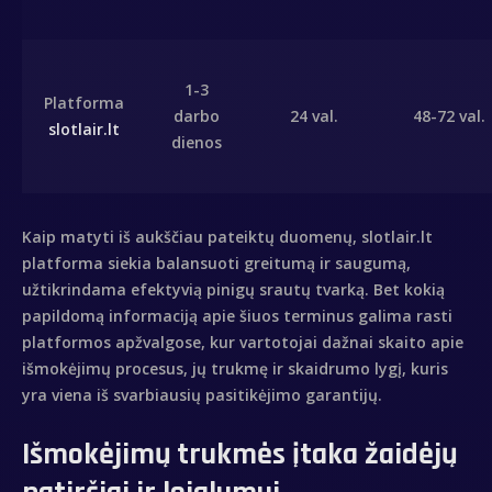
1-3
Platforma
darbo
24 val.
48-72 val.
slotlair.lt
dienos
Kaip matyti iš aukščiau pateiktų duomenų, slotlair.lt
platforma siekia balansuoti greitumą ir saugumą,
užtikrindama efektyvią pinigų srautų tvarką. Bet kokią
papildomą informaciją apie šiuos terminus galima rasti
platformos apžvalgose, kur vartotojai dažnai skaito apie
Inicio
išmokėjimų procesus, jų trukmę ir skaidrumo lygį, kuris
yra viena iš svarbiausių pasitikėjimo garantijų.
Sobre mí
Išmokėjimų trukmės įtaka žaidėjų
Videobook