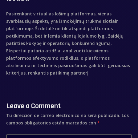
Pasirenkant virtualias lošimų platformas, vienas
svarbiausių aspektų yra
išmokėjimų trukmė slotlair
platformoje
. Ši detalė ne tik atspindi platformos
patikimumą, bet ir lemia klientų lojalumo lygį, žaidėjų
patirties kokybę ir operatorių konkurencingumą.
Ekspertai pataria atidžiai analizuoti kiekvienos
platformos efektyvumo rodiklius, o platformos
atsiliepimai ir techninis pasiruošimas gali būti geriausias
kriterijus, renkantis patikimą partnerį.
Leave a Comment
Tu dirección de correo electrónico no será publicada.
Los
campos obligatorios están marcados con
*