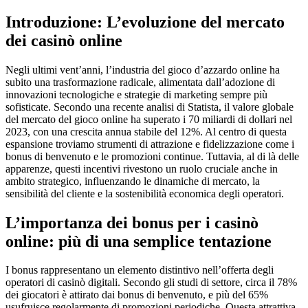
Introduzione: L’evoluzione del mercato
dei casinò online
Negli ultimi vent’anni, l’industria del gioco d’azzardo online ha
subito una trasformazione radicale, alimentata dall’adozione di
innovazioni tecnologiche e strategie di marketing sempre più
sofisticate. Secondo una recente analisi di Statista, il valore globale
del mercato del gioco online ha superato i 70 miliardi di dollari nel
2023, con una crescita annua stabile del 12%. Al centro di questa
espansione troviamo strumenti di attrazione e fidelizzazione come i
bonus di benvenuto e le promozioni continue. Tuttavia, al di là delle
apparenze, questi incentivi rivestono un ruolo cruciale anche in
ambito strategico, influenzando le dinamiche di mercato, la
sensibilità del cliente e la sostenibilità economica degli operatori.
L’importanza dei bonus per i casinò
online: più di una semplice tentazione
I bonus rappresentano un elemento distintivo nell’offerta degli
operatori di casinò digitali. Secondo gli studi di settore, circa il 78%
dei giocatori è attirato dai bonus di benvenuto, e più del 65%
usufruisce regolarmente di promozioni periodiche. Questa attrattiva