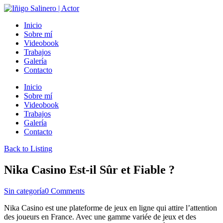
Inicio
Sobre mí
Videobook
Trabajos
Galería
Contacto
Inicio
Sobre mí
Videobook
Trabajos
Galería
Contacto
Back to Listing
Nika Casino Est-il Sûr et Fiable ?
Sin categoría
0 Comments
Nika Casino est une plateforme de jeux en ligne qui attire l’attention
des joueurs en France. Avec une gamme variée de jeux et des