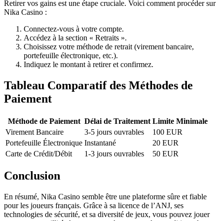
Retirer vos gains est une étape cruciale. Voici comment procéder sur
Nika Casino :
Connectez-vous à votre compte.
Accédez à la section « Retraits ».
Choisissez votre méthode de retrait (virement bancaire,
portefeuille électronique, etc.).
Indiquez le montant à retirer et confirmez.
Tableau Comparatif des Méthodes de
Paiement
Méthode de Paiement
Délai de Traitement
Limite Minimale
Virement Bancaire
3-5 jours ouvrables
100 EUR
Portefeuille Électronique
Instantané
20 EUR
Carte de Crédit/Débit
1-3 jours ouvrables
50 EUR
Conclusion
En résumé, Nika Casino semble être une plateforme sûre et fiable
pour les joueurs français. Grâce à sa licence de l’ANJ, ses
technologies de sécurité, et sa diversité de jeux, vous pouvez jouer