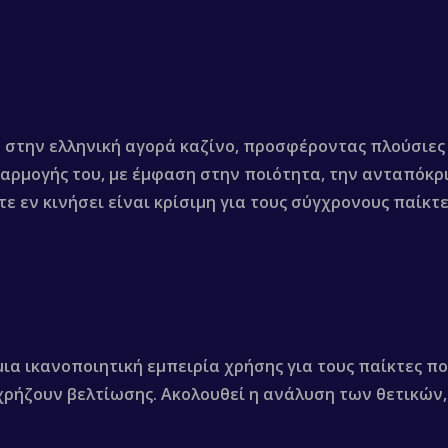
ου στην ελληνική αγορά καζίνο, προσφέροντας πλούσιες
αρμογής του, με έμφαση στην ποιότητα, την ανταπόκρι
 εν κινήσει είναι κρίσιμη για τους σύγχρονους παίκτε
ια ικανοποιητική εμπειρία χρήσης για τους παίκτες πο
ρήζουν βελτίωσης. Ακολουθεί η ανάλυση των θετικών,