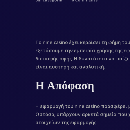
Το nine casino έχει κερδίσει τη φήμη τ
εξετάσουμε την εμπειρία χρήσης της εφ
διεπαφής αφής. Η δυνατότητα να παίζετε
είναι αυστηρή και αναλυτική.
Η Απόφαση
Η εφαρμογή του nine casino προσφέρει μ
Ωστόσο, υπάρχουν αρκετά σημεία που χ
στοιχείων της εφαρμογής.