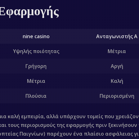
 Εφαρμογής
nine casino
Ανταγωνιστής Α
Υψηλής ποιότητας
Μέτρια
Γρήγορη
Αργή
Μέτρια
Καλή
Πλούσια
Περιορισμένη
ια καλή εμπειρία, αλλά υπάρχουν τομείς που χρειάζοντ
αι τους περιορισμούς της εφαρμογής πριν ξεκινήσουν τ
ποπτείας Παιγνίων) παρέχουν ένα πλαίσιο ασφάλειας γι