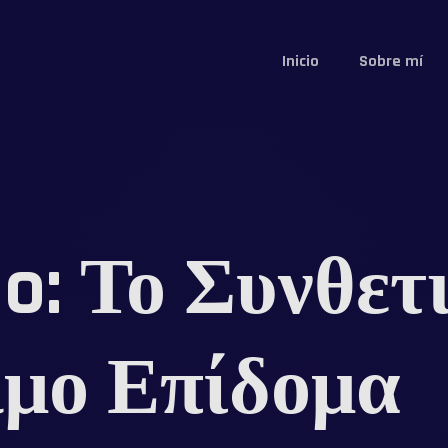
Inicio
Sobre mí
no: Το Συνθετ
μο Επίδομα