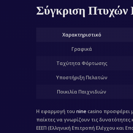
Σύγκριση Πτυχών
Χαρακτηριστικό
Γραφικά
Ταχύτητα Φόρτωσης
Υποστήριξη Πελατών
Ποικιλία Παιχνιδιών
Η εφαρμογή του
nine
casino προσφέρει μ
παίκτες να γνωρίζουν τις δυνατότητες κ
ΕΕΕΠ (Ελληνική Επιτροπή Ελέγχου και Ε