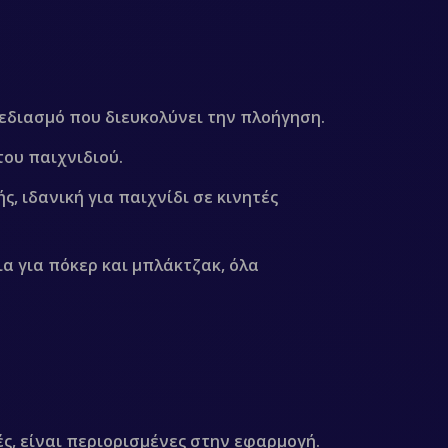
εδιασμό που διευκολύνει την πλοήγηση.
του παιχνιδιού.
 ιδανική για παιχνίδι σε κινητές
α για πόκερ και μπλάκτζακ, όλα
ς, είναι περιορισμένες στην εφαρμογή.