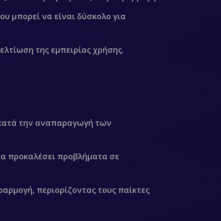
ου μπορεί να είναι δύσκολο για
ελτίωση της εμπειρίας χρήσης.
κατά την αναπαραγωγή των
να προκαλέσει προβλήματα σε
φαρμογή, περιορίζοντας τους παίκτες