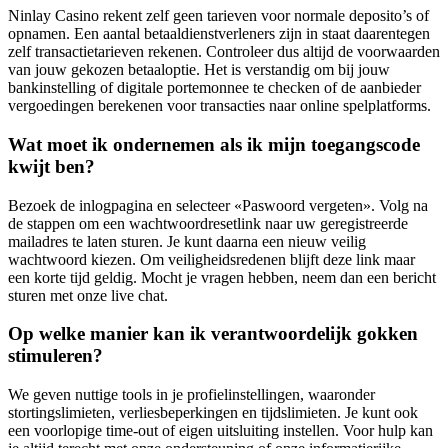
Ninlay Casino rekent zelf geen tarieven voor normale deposito’s of
opnamen. Een aantal betaaldienstverleners zijn in staat daarentegen
zelf transactietarieven rekenen. Controleer dus altijd de voorwaarden
van jouw gekozen betaaloptie. Het is verstandig om bij jouw
bankinstelling of digitale portemonnee te checken of de aanbieder
vergoedingen berekenen voor transacties naar online spelplatforms.
Wat moet ik ondernemen als ik mijn toegangscode
kwijt ben?
Bezoek de inlogpagina en selecteer «Paswoord vergeten». Volg na
de stappen om een wachtwoordresetlink naar uw geregistreerde
mailadres te laten sturen. Je kunt daarna een nieuw veilig
wachtwoord kiezen. Om veiligheidsredenen blijft deze link maar
een korte tijd geldig. Mocht je vragen hebben, neem dan een bericht
sturen met onze live chat.
Op welke manier kan ik verantwoordelijk gokken
stimuleren?
We geven nuttige tools in je profielinstellingen, waaronder
stortingslimieten, verliesbeperkingen en tijdslimieten. Je kunt ook
een voorlopige time-out of eigen uitsluiting instellen. Voor hulp kan