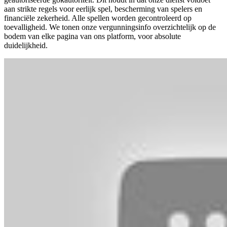
aan strikte regels voor eerlijk spel, bescherming van spelers en
financiële zekerheid. Alle spellen worden gecontroleerd op
toevalligheid. We tonen onze vergunningsinfo overzichtelijk op de
bodem van elke pagina van ons platform, voor absolute
duidelijkheid.