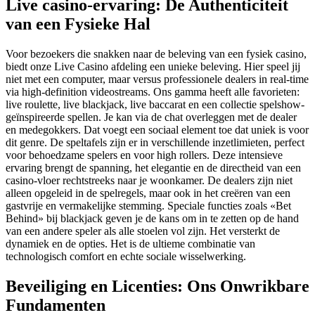
Live casino-ervaring: De Authenticiteit
van een Fysieke Hal
Voor bezoekers die snakken naar de beleving van een fysiek casino,
biedt onze Live Casino afdeling een unieke beleving. Hier speel jij
niet met een computer, maar versus professionele dealers in real-time
via high-definition videostreams. Ons gamma heeft alle favorieten:
live roulette, live blackjack, live baccarat en een collectie spelshow-
geïnspireerde spellen. Je kan via de chat overleggen met de dealer
en medegokkers. Dat voegt een sociaal element toe dat uniek is voor
dit genre. De speltafels zijn er in verschillende inzetlimieten, perfect
voor behoedzame spelers en voor high rollers. Deze intensieve
ervaring brengt de spanning, het elegantie en de directheid van een
casino-vloer rechtstreeks naar je woonkamer. De dealers zijn niet
alleen opgeleid in de spelregels, maar ook in het creëren van een
gastvrije en vermakelijke stemming. Speciale functies zoals «Bet
Behind» bij blackjack geven je de kans om in te zetten op de hand
van een andere speler als alle stoelen vol zijn. Het versterkt de
dynamiek en de opties. Het is de ultieme combinatie van
technologisch comfort en echte sociale wisselwerking.
Beveiliging en Licenties: Ons Onwrikbare
Fundamenten