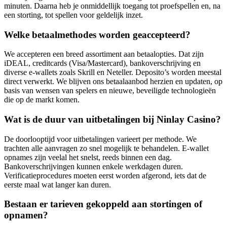
minuten. Daarna heb je onmiddellijk toegang tot proefspellen en, na
een storting, tot spellen voor geldelijk inzet.
Welke betaalmethodes worden geaccepteerd?
We accepteren een breed assortiment aan betaalopties. Dat zijn
iDEAL, creditcards (Visa/Mastercard), bankoverschrijving en
diverse e-wallets zoals Skrill en Neteller. Deposito’s worden meestal
direct verwerkt. We blijven ons betaalaanbod herzien en updaten, op
basis van wensen van spelers en nieuwe, beveiligde technologieën
die op de markt komen.
Wat is de duur van uitbetalingen bij Ninlay Casino?
De doorlooptijd voor uitbetalingen varieert per methode. We
trachten alle aanvragen zo snel mogelijk te behandelen. E-wallet
opnames zijn veelal het snelst, reeds binnen een dag.
Bankoverschrijvingen kunnen enkele werkdagen duren.
Verificatieprocedures moeten eerst worden afgerond, iets dat de
eerste maal wat langer kan duren.
Bestaan er tarieven gekoppeld aan stortingen of
opnamen?