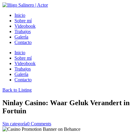
Inicio
Sobre mí
Videobook
Trabajos
Galería
Contacto
Inicio
Sobre mí
Videobook
Trabajos
Galería
Contacto
Back to Listing
Ninlay Casino: Waar Geluk Verandert in
Fortuin
Sin categoría
0 Comments