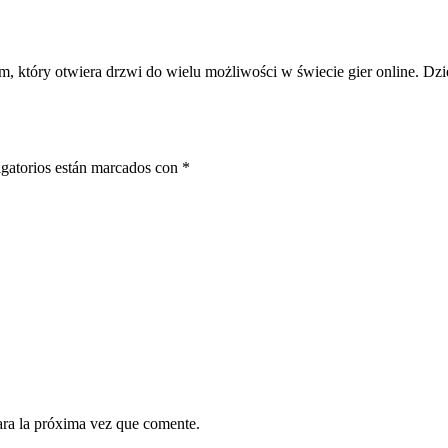
 który otwiera drzwi do wielu możliwości w świecie gier online. Dzięk
gatorios están marcados con
*
ara la próxima vez que comente.