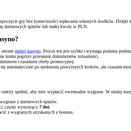
zpoczęcie gry bez konieczności wpłacania własnych środków. Dzięki t
ormę darmowych spinów lub małej kwoty w PLN.
asyno?
 stronie
ninlay kasyno
. Proces ten jest szybki i wymaga podania pod
anie konta poprzez przesłanie dokumentów tożsamości.
ulaminem i zasadami oferty promocyjnej.
się automatycznie po spełnieniu powyższych kroków, ale czasami mo
e należy spełnić, aby móc wypłacić ewentualne wygrane. W ninlay ka
 wygrane z darmowych spinów.
ci, często wynoszący
7 dni
.
acić z wygranych uzyskanych z bonusu.