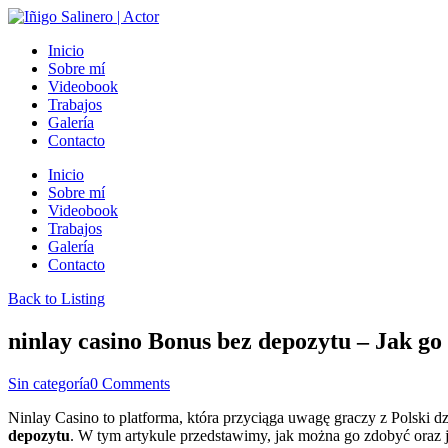
Inicio
Sobre mí
Videobook
Trabajos
Galería
Contacto
Inicio
Sobre mí
Videobook
Trabajos
Galería
Contacto
Back to Listing
ninlay casino Bonus bez depozytu – Jak go
Sin categoría
0 Comments
Ninlay Casino to platforma, która przyciąga uwagę graczy z Polski d
depozytu
. W tym artykule przedstawimy, jak można go zdobyć oraz j