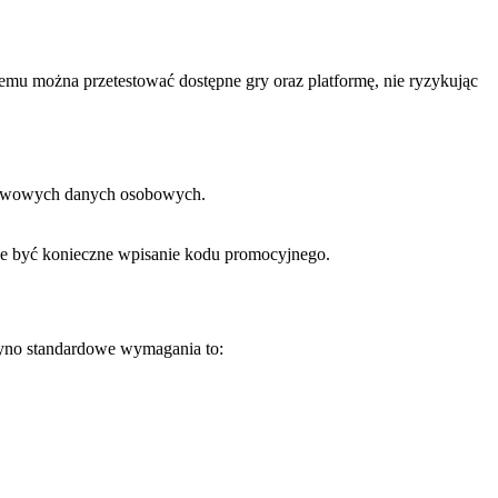
emu można przetestować dostępne gry oraz platformę, nie ryzykując
stawowych danych osobowych.
że być konieczne wpisanie kodu promocyjnego.
syno standardowe wymagania to: