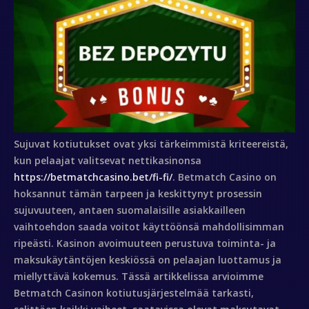
Sujuvat kotiutukset ovat yksi tärkeimmistä kriteereistä,
kun pelaajat valitsevat nettikasinonsa
https://betmatchcasino.bet/fi-fi/
. Betmatch Casino on
hoksannut tämän tarpeen ja keskittynyt prosessin
sujuvuuteen, antaen suomalaisille asiakkailleen
vaihtoehdon saada voitot käyttöönsä mahdollisimman
ripeästi. Kasinon avoimuuteen perustuva toiminta- ja
maksukäytäntöjen keskiössä on pelaajan luottamus ja
miellyttävä kokemus. Tässä artikkelissa arvioimme
Betmatch Casinon kotiutusjärjestelmää tarkasti,