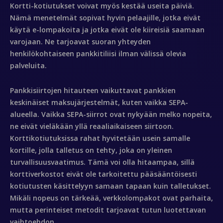
Kortti-kotiutukset voivat myös kestää useita päiviä.
Nämä menetelmät sopivat hyvin pelaajille, jotka eivät
käytä e-lompakoita ja jotka eivät ole kiireisiä saamaan
varojaan. Ne tarjoavat suoran yhteyden
henkilökohtaiseen pankkitiliisi ilman välissä olevia
palveluita.
Pankkisiirtojen hitauteen vaikuttavat pankkien
keskinäiset maksujärjestelmät, kuten vaikka SEPA-
alueella. Vaikka SEPA-siirrot ovat nykyään melko nopeita,
ne eivät vieläkään yllä reaaliaikaiseen siirtoon.
Korttikotiutuksissa rahat hyvitetään usein samalle
kortille, jolla talletus on tehty, joka on yleinen
turvallisuusvaatimus. Tämä voi olla hitaampaa, sillä
korttiverkostot eivät ole tarkoitettu pääsääntöisesti
kotiutusten käsittelyyn samaan tapaan kuin talletukset.
Mikäli nopeus on tärkeää, verkkolompakot ovat parhaita,
mutta perinteiset metodit tarjoavat tutun luotettavan
vaihtoehdon.