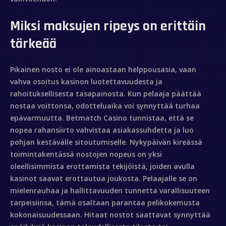
Inicio
Miksi maksujen ripeys on erittäin
tärkeää
Sobre mí
Videobook
Pikainen nosto ei ole ainoastaan helppousasia, vaan
vahva osoitus kasinon luotettavuudesta ja
Trabajos
rahoituksellisesta tasapainosta. Kun pelaaja päättää
nostaa voittonsa, odotteluaika voi synnyttää turhaa
Galería
epävarmuutta. Betmatch Casino tunnistaa, että se
nopea rahansiirto vahvistaa asiakassuhdetta ja luo
pohjan kestävälle sitoutumiselle. Nykypäivän kireässä
Contacto
toimintakentässä nostojen nopeus on yksi
oleellisimmista erottamista tekijöistä, joiden avulla
kasinot saavat erottautua joukosta. Pelaajalle se on
mielenrauhaa ja hallittavuuden tunnetta varallisuuteen
tarpeisiinsa, tämä osaltaan parantaa pelikokemusta
kokonaisuudessaan. Hitaat nostot saattavat synnyttää