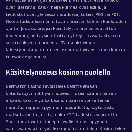
valmistaa asiakirjat etukäteen. Varmista, että kopiot
ovat luettavia, kaikki neljä kulmaa ovat esillä, ja
tiedostot ovat yleisessä muodossa, kuten JPEG tai PDF.
Osoitetodistuksen on oltava viimeisen kolmen kuukauden
ajalta. Jos asiakirjojen käsittelyssä menee odotettua
kauemmin, on täysin ok ottaa yhteyttä asiakastukeen
selvittääkseen tilannetta. Tämä aktiivinen
lähestymistapa ratkaisee useimmat viiveet ennen kuin ne
tulevat ongelmaksi.
Käsittelynopeus kasinon puolella
Betmatch Casino tavoittelee käsittelemään
kotiutuspyynnöt hyvin nopeasti, usein saman päivän
aikana. Käsittelyaika kasinon päässä voi kuitenkin
muuttua riippuen pyynnön laajuudesta, käytetyistä
maksutavoista ja siitä, onko KYC-tarkistus suoritettu.
Suurimmat voitot tai epätavalliset nostopyynnöt
saattavat vaatia syvällisempää tarkastelua. Kasino tekee