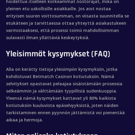
hoidettua itselleen korkeammat nostorajat, mikä on
yleinen etu uskollisille asiakkaille. Jos aiot nostaa
erityisen suuren voittosumman, on viisasta suunnitella se
etukäteen ja tarvittaessa ottaa yhteyttä asiakastukeen
varmistaaksesi, että prosessi toimii mahdollisimman
sulavasti ilman yllättäviä keskeytyksiä.
Yleisimmät kysymykset (FAQ)
Alla on kerätty tietoja yleisimpiin kysymyksiin, jotka
kohdistuvat Betmatch Casinon kotiutuksiin. Nämä
selvitykset opastavat pelaajaa sisäistämään prosessia
selkeämmin ja välttämään tyypillisiä sudenkuoppia.
Yleensä nämä kysymykset kattavat yli 80% kaikista
kotiutuksiin kuuluvista epäselvyyksistä, joten näiden
tarkistaminen ennen pyynnön jättämistä voi pienentää
aikaa ja hermoja.