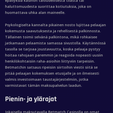
epäilyksiä kasinon taloudellisesta tilasta tai
haluttomuudesta suorittaa kotiutuksia, joka on
huomattava uhka alan maineelle.
Psykologiselta kannalta pikainen nosto lujittaa pelaajan
kokemusta saavutuksesta ja rehellisestä palkinnosta.
Tällainen toimii selvänä palkintona, mikä rohkaisee
jatkamaan pelaamista samassa sivustolla. Käytännössä
tasolla se tarjoaa joustavuutta, koska pelaaja pystyy
hoitaa rahojaan paremmin ja reagoida nopeasti uusiin
henkilökohtaisiin raha-asioihin liittyviin tarpeisiin.
Betmatchin satsaus ripeisiin siirtoihin viestii siitä se
pitää pelaajan kokemuksen etusijalle ja on ilmeisesti
valmis investoimaan taustajärjestelmiin, jotka
varmistavat tämän maksupalvelun laadun.
Pienin- ja ylärajat
Jokaisella maksutavalla Betmatch Casinolla on omat