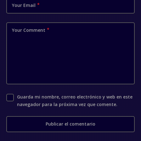
Your Email
Your Comment
Guarda mi nombre, correo electrónico y web en este
navegador para la próxima vez que comente.