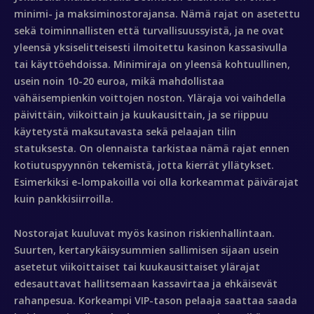
minimi- ja maksiminostorajansa. Nämä rajat on asetettu
sekä toiminnallisten että turvallisuussyistä, ja ne ovat
yleensä yksiselitteisesti ilmoitettu kasinon kassasivulla
tai käyttöehdoissa. Minimiraja on yleensä kohtuullinen,
usein noin 10-20 euroa, mikä mahdollistaa
vähäisempienkin voittojen noston. Yläraja voi vaihdella
päivittäin, viikoittain ja kuukausittain, ja se riippuu
käytetystä maksutavasta sekä pelaajan tilin
statuksesta. On olennaista tarkistaa nämä rajat ennen
kotiutuspyynnön tekemistä, jotta kierrät yllätykset.
Esimerkiksi e-lompakoilla voi olla korkeammat päivärajat
kuin pankkisiirroilla.
Nostorajat kuuluvat myös kasinon riskienhallintaan.
Suurten, kertarykäisysummien sallimisen sijaan usein
asetetut viikoittaiset tai kuukausittaiset ylärajat
edesauttavat hallitsemaan kassavirtaa ja ehkäisevät
rahanpesua. Korkeampi VIP-tason pelaaja saattaa saada