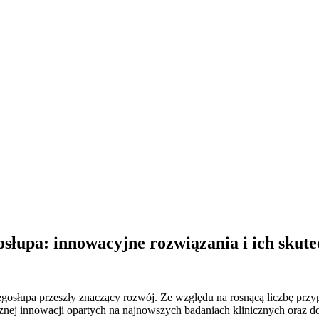
osłupa: innowacyjne rozwiązania i ich skut
ęgosłupa przeszły znaczący rozwój. Ze względu na rosnącą liczbę prz
nej innowacji opartych na najnowszych badaniach klinicznych oraz 