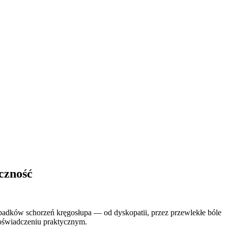
eczność
ypadków schorzeń kręgosłupa — od dyskopatii, przez przewlekłe bóle
doświadczeniu praktycznym.