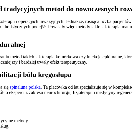
od tradycyjnych metod do nowoczesnych roz
erapii i operacjach inwazyjnych. Jednakże, rosnąca liczba pacjentów
holistycznych podejść. Powstały więc metody takie jak terapia manualn
iduralnej
waniu metod takich jak terapia komórkowa czy iniekcje epiduralne, któ
niejszy i bardziej trwały efekt terapeutyczny.
ilitacji bólu kręgosłupa
ia się
spinaluna polska
. Ta placówka od lat specjalizuje się w komplek
to eksperci z zakresu neurochirurgii, fizjoterapii i medycyny regene
dycyjne metody.
sług.