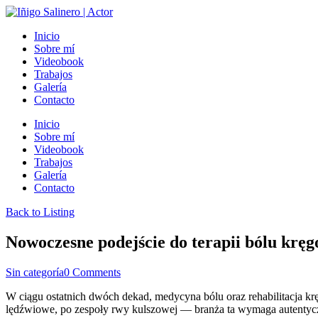
Inicio
Sobre mí
Videobook
Trabajos
Galería
Contacto
Inicio
Sobre mí
Videobook
Trabajos
Galería
Contacto
Back to Listing
Nowoczesne podejście do terapii bólu kręg
Sin categoría
0 Comments
W ciągu ostatnich dwóch dekad, medycyna bólu oraz rehabilitacja kr
lędźwiowe, po zespoły rwy kulszowej — branża ta wymaga autentycz