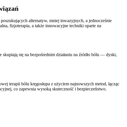
wiązań
 poszukujących alternatyw, mniej inwazyjnych, a jednocześnie
a, fizjoterapia, a także innowacyjne techniki oparte na
re skupiają się na bezpośrednim działaniu na źródło bólu — dyski,
sowej terapii bólu kręgosłupa z użyciem najnowszych metod, łącząc
racyjnej, co zapewnia wysoką skuteczność i bezpieczeństwo.