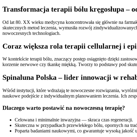
Transformacja terapii bólu kręgosłupa – 
Od lat 80. XX wieku medycyna koncentrowała się głównie na farmakot
skutecznych metod leczenia, wymusiła rozwój zindywidualizowanych i 
nowoczesnych technologiach.
Coraz większa rola terapii cellularnej i ep
W kontekście terapii bólu, znaczący postęp osiągnięto dzięki zastoso
korzenie nerwowe czy tkankę miękką. Tworzy to podstawy pod skutecz
Spinaluna Polska – lider innowacji w rehab
Wśród instytucji, które wdrażają te nowoczesne rozwiązania, wyróżn
naukowe podejście z indywidualnym planowaniem leczenia. Ich zespół 
Dlaczego warto postawić na nowoczesną terapię?
Celowana i minimalnie inwazyjna — skraca czas regeneracji.
Skuteczna w przypadkach przewlekłego bólu, opornych na tra
Poparta badaniami naukowymi, co gwarantuje wysoką jakość u