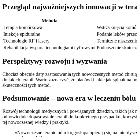
Przegląd najważniejszych innowacji w tera
Metoda
Terapia komórkowa
Wstrzyknięcia komór
Iniekcje epiduralne
Podanie leków prze
Technologie RF i lasery
Termiczne niszczeni
Rehabilitacja wsparta technologiami cyfrowymi
Podnoszenie skutecz
Perspektywy rozwoju i wyzwania
Chociaż obecnie daty zastosowania tych nowoczesnych metod chirurg
do takich terapii. Warto zaznaczyć, że placówki takie jak spinaluna
skuteczności tych metod.
Podsumowanie – nowa era w leczeniu bólu
Rozwój technologii medycznych i powiązanych dziedzin, takich jak m
odpowiednie dopasowanie terapii do konkretnego przypadku, korzystan
tej nowoczesnej wiedzy i praktyki.
«Nowoczesne terapie bólu kręgosłupa opierają się na interdyscy