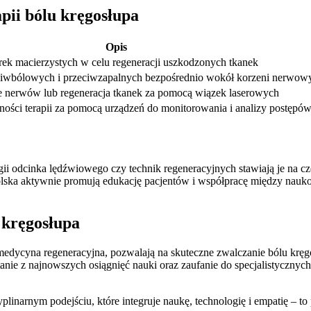
pii bólu kręgosłupa
Opis
ek macierzystych w celu regeneracji uszkodzonych tkanek
ciwbólowych i przeciwzapalnych bezpośrednio wokół korzeni nerwow
e nerwów lub regeneracja tkanek za pomocą wiązek laserowych
ności terapii za pomocą urządzeń do monitorowania i analizy postępó
ii odcinka lędźwiowego czy technik regeneracyjnych stawiają je na 
 polska aktywnie promują edukację pacjentów i współpracę między nauk
 kręgosłupa
edycyna regeneracyjna, pozwalają na skuteczne zwalczanie bólu kręgo
ie z najnowszych osiągnięć nauki oraz zaufanie do specjalistycznych 
plinarnym podejściu, które integruje naukę, technologię i empatię – to