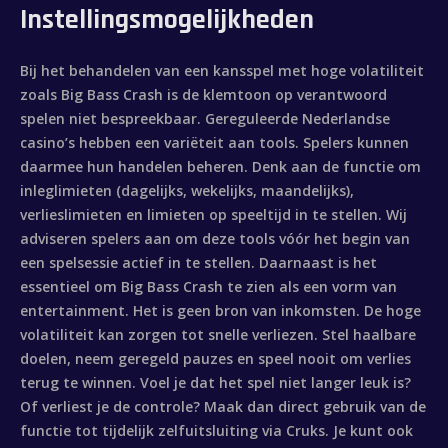
Instellingsmogelijkheden
Bij het behandelen van een kansspel met hoge volatiliteit
zoals Big Bass Crash is de klemtoon op verantwoord
spelen niet bespreekbaar. Gereguleerde Nederlandse
casino’s hebben een variëteit aan tools. Spelers kunnen
daarmee hun handelen beheren. Denk aan de functie om
inleglimieten (dagelijks, wekelijks, maandelijks),
verlieslimieten en limieten op speeltijd in te stellen. Wij
adviseren spelers aan om deze tools vóór het begin van
een spelsessie actief in te stellen. Daarnaast is het
essentieel om Big Bass Crash te zien als een vorm van
entertainment. Het is geen bron van inkomsten. De hoge
volatiliteit kan zorgen tot snelle verliezen. Stel haalbare
doelen, neem geregeld pauzes en speel nooit om verlies
terug te winnen. Voel je dat het spel niet langer leuk is?
Of verliest je de controle? Maak dan direct gebruik van de
functie tot tijdelijk zelfuitsluiting via Cruks. Je kunt ook