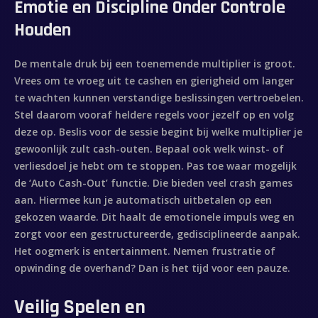
Emotie en Discipline Onder Controle
Houden
De mentale druk bij een toenemende multiplier is groot.
Vrees om te vroeg uit te cashen en gierigheid om langer
te wachten kunnen verstandige beslissingen vertroebelen.
Stel daarom vooraf heldere regels voor jezelf op en volg
deze op. Beslis voor de sessie begint bij welke multiplier je
gewoonlijk zult cash-outen. Bepaal ook welk winst- of
verliesdoel je hebt om te stoppen. Pas toe waar mogelijk
de ‘Auto Cash-Out’ functie. Die bieden veel crash games
aan. Hiermee kun je automatisch uitbetalen op een
gekozen waarde. Dit haalt de emotionele impuls weg en
zorgt voor een gestructureerde, gedisciplineerde aanpak.
Het oogmerk is entertainment. Nemen frustratie of
opwinding de overhand? Dan is het tijd voor een pauze.
Veilig Spelen en