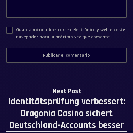
Guarda mi nombre, correo electrónico y web en este
navegador para la próxima vez que comente.
Next Post
Identitätsprüfung verbessert:
Dragonia Casino sichert
Deutschland-Accounts besser