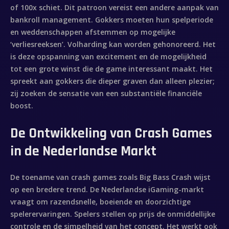
of 100x schiet. Dit patroon vereist een andere aanpak van
bankroll management. Gokkers moeten hun spelperiode
en weddenschappen afstemmen op mogelijke
‘verliesreeksen’. Volharding kan worden gehonoreerd. Het
is deze opspanning van excitement en de mogelijkheid
tot een grote winst die de game interessant maakt. Het
spreekt aan gokkers die dieper graven dan alleen plezier;
zij zoeken de sensatie van een substantiële financiële
boost.
De Ontwikkeling van Crash Games
in de Nederlandse Markt
De toename van crash games zoals Big Bass Crash wijst
op een bredere trend. De Nederlandse iGaming-markt
vraagt om razendsnelle, boeiende en doorzichtige
spelerervaringen. Spelers stellen op prijs de onmiddellijke
controle en de simpelheid van het concept. Het werkt ook