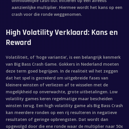
onmiddellijke cash-out initiëren op een alreeds
aanzienlijke multiplier. Hiermee wordt het kans op een
crash voor die ronde weggenomen.
High Volatility Verklaard: Kans en
Reward
Volatiliteit, of ‘hoge variantie’, is een belangrijk kenmerk
van Big Bass Crash Game. Gokkers in Nederland moeten
deze term goed begrijpen. In de realiteit wil het zeggen
dat het spel is gecreëerd om uitgebreide fases van
kleinere winsten of verliezen af te wisselen met de
mogelijkheid op onverwachte, grote uitbetalingen. Low
volatility games keren regelmatige maar bescheiden
winsten terug. Een high volatility game als Big Bass Crash
kan meerdere ronden op een rij resulteren in negatieve
resultaten of geringe opbrengsten. Dat wordt dan
opgevolgd door die ene ronde waar de multiplier naar 50x