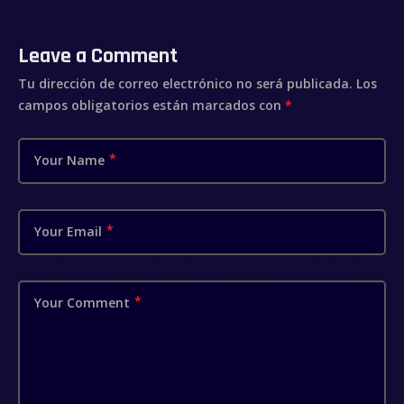
Leave a Comment
Tu dirección de correo electrónico no será publicada.
Los
campos obligatorios están marcados con
*
Your Name
Your Email
Your Comment