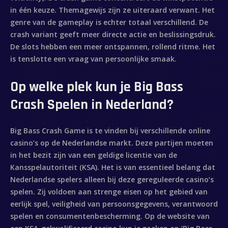
in één keuze. Themagewijs zijn ze uiteraard verwant. Het
genre van de gameplay is echter totaal verschillend. De
crash variant geeft meer directe actie en beslissingsdruk.
De slots hebben een meer ontspannen, rollend ritme. Het
is tenslotte een vraag van persoonlijke smaak.
Op welke plek kun je Big Bass
Crash Spelen in Nederland?
Big Bass Crash Game is te vinden bij verschillende online
casino’s op de Nederlandse markt. Deze partijen moeten
in het bezit zijn van een geldige licentie van de
Kansspelautoriteit (KSA). Het is van essentieel belang dat
Nederlandse spelers alleen bij deze gereguleerde casino’s
spelen. Zij voldoen aan strenge eisen op het gebied van
eerlijk spel, veiligheid van persoonsgegevens, verantwoord
spelen en consumentenbescherming. Op de website van