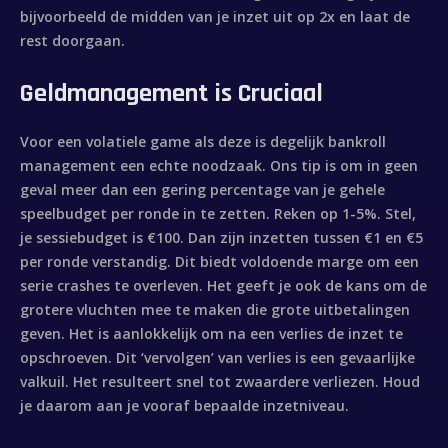
bijvoorbeeld de midden van je inzet uit op 2x en laat de
Videobook
rest doorgaan.
Trabajos
Geldmanagement is Cruciaal
Galería
Voor een volatiele game als deze is degelijk bankroll
management een echte noodzaak. Ons tip is om in geen
Contacto
geval meer dan een gering percentage van je gehele
speelbudget per ronde in te zetten. Reken op 1-5%. Stel,
je sessiebudget is €100. Dan zijn inzetten tussen €1 en €5
per ronde verstandig. Dit biedt voldoende marge om een
serie crashes te overleven. Het geeft je ook de kans om de
grotere vluchten mee te maken die grote uitbetalingen
geven. Het is aanlokkelijk om na een verlies de inzet te
opschroeven. Dit ‘vervolgen’ van verlies is een gevaarlijke
valkuil. Het resulteert snel tot zwaardere verliezen. Houd
je daarom aan je vooraf bepaalde inzetniveau.