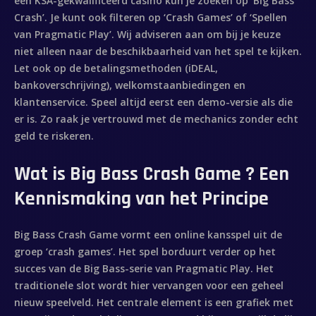
een KSA-gekwalificeerd casino kun je zoeken op ‘Big Bass
Crash’. Je kunt ook filteren op ‘Crash Games’ of ‘Spellen
van Pragmatic Play’. Wij adviseren aan om bij je keuze
niet alleen naar de beschikbaarheid van het spel te kijken.
Let ook op de betalingsmethoden (iDEAL,
bankoverschrijving), welkomstaanbiedingen en
klantenservice. Speel altijd eerst een demo-versie als die
er is. Zo raak je vertrouwd met de mechanics zonder echt
geld te riskeren.
Wat is Big Bass Crash Game ? Een
Kennismaking van het Principe
Big Bass Crash Game vormt een online kansspel uit de
groep ‘crash games’. Het spel borduurt verder op het
succes van de Big Bass-serie van Pragmatic Play. Het
traditionele slot wordt hier vervangen voor een geheel
nieuw speelveld. Het centrale element is een grafiek met