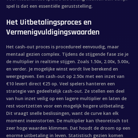
spel is dat een essentiële geruststelling.
Het Uitbetalingsproces en
Vermenigvuldigingswaarden
Het cash-out proces is procedureel eenvoudig, maar
mentaal gezien complex. Tijdens de stijgende fase zie je
de multiplier in realtime stijgen. Zoals 1.50x, 2.00x, 5.00x,
en verder. Je mogelijke winst wordt live berekend en
weergegeven. Een cash-out op 2.50x met een inzet van
€10 levert direct €25 op. Veel spelers hanteren een
strategie van gedeeltelijk cash-out. Ze stellen een deel
van hun inzet veilig op een lagere multiplier en laten de
rest voortzetten voor een mogelijk hogere uitbetaling.
Dit vraagt snelle beslissingen, want de curve kan elk
moment ineenstorten. De multiplier kan theoretisch tot
zeer hoge waarden klimmen. Dat houdt de droom op een
enorme uitbetaling in leven. Statistisch gezien komen