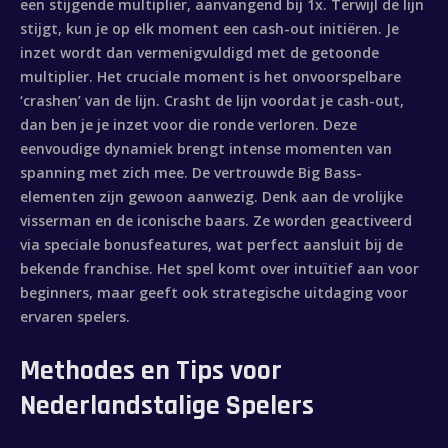
een stijgende multiplier, aanvangend bij 1x. Terwijl de lijn
stijgt, kun je op elk moment een cash-out initiëren. Je
inzet wordt dan vermenigvuldigd met de getoonde
multiplier. Het cruciale moment is het onvoorspelbare
‘crashen’ van de lijn. Crasht de lijn voordat je cash-out,
dan ben je je inzet voor die ronde verloren. Deze
eenvoudige dynamiek brengt intense momenten van
spanning met zich mee. De vertrouwde Big Bass-
elementen zijn gewoon aanwezig. Denk aan de vrolijke
visserman en de iconische baars. Ze worden geactiveerd
via speciale bonusfeatures, wat perfect aansluit bij de
bekende franchise. Het spel komt over intuïtief aan voor
beginners, maar geeft ook strategische uitdaging voor
ervaren spelers.
Methodes en Tips voor
Nederlandstalige Spelers