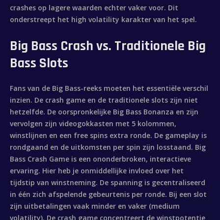
crashes op lagere waarden echter vaker voor. Dit
onderstreept het high volatility karakter van het spel.
Big Bass Crash vs. Traditionele Big
Bass Slots
Fans van de Big Bass-reeks moeten het essentiële verschil
inzien. De crash game en de traditionele slots zijn niet
hetzelfde. De oorspronkelijke Big Bass Bonanza en zijn
vervolgen zijn videogokkasten met 5 kolommen,
winstlijnen en een free spins extra ronde. De gameplay is
rondgaand en de uitkomsten per spin zijn losstaand. Big
Bass Crash Game is een ononderbroken, interactieve
ervaring. Hier heb je onmiddellijke invloed over het
tijdstip van winstneming. De spanning is gecentraliseerd
in één zich afspelende gebeurtenis per ronde. Bij een slot
zijn uitbetalingen vaak minder en vaker (medium
volatility). De crash game concentreert de winstpotentie