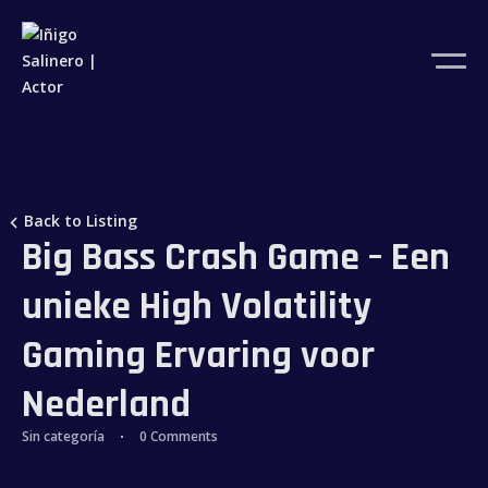
Back to Listing
Big Bass Crash Game – Een
unieke High Volatility
Gaming Ervaring voor
Nederland
Sin categoría
0 Comments