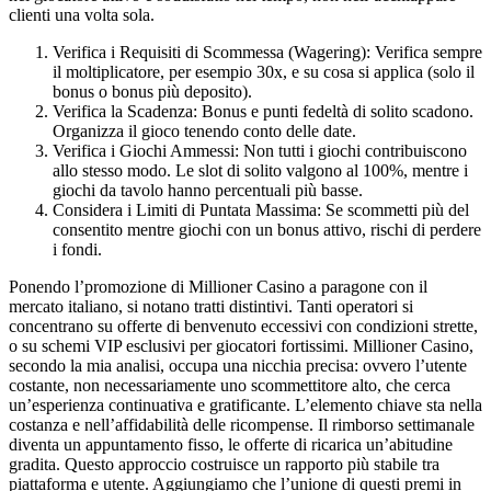
clienti una volta sola.
Verifica i Requisiti di Scommessa (Wagering): Verifica sempre
il moltiplicatore, per esempio 30x, e su cosa si applica (solo il
bonus o bonus più deposito).
Verifica la Scadenza: Bonus e punti fedeltà di solito scadono.
Organizza il gioco tenendo conto delle date.
Verifica i Giochi Ammessi: Non tutti i giochi contribuiscono
allo stesso modo. Le slot di solito valgono al 100%, mentre i
giochi da tavolo hanno percentuali più basse.
Considera i Limiti di Puntata Massima: Se scommetti più del
consentito mentre giochi con un bonus attivo, rischi di perdere
i fondi.
Ponendo l’promozione di Millioner Casino a paragone con il
mercato italiano, si notano tratti distintivi. Tanti operatori si
concentrano su offerte di benvenuto eccessivi con condizioni strette,
o su schemi VIP esclusivi per giocatori fortissimi. Millioner Casino,
secondo la mia analisi, occupa una nicchia precisa: ovvero l’utente
costante, non necessariamente uno scommettitore alto, che cerca
un’esperienza continuativa e gratificante. L’elemento chiave sta nella
costanza e nell’affidabilità delle ricompense. Il rimborso settimanale
diventa un appuntamento fisso, le offerte di ricarica un’abitudine
gradita. Questo approccio costruisce un rapporto più stabile tra
piattaforma e utente. Aggiungiamo che l’unione di questi premi in