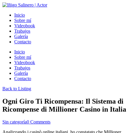
Inicio
Sobre mí
Videobook
Trabajos
Galería
Contacto
Inicio
Sobre mí
Videobook
Trabajos
Galería
Contacto
Back to Listing
Ogni Giro Ti Ricompensa: Il Sistema di
Ricompense di Millioner Casino in Italia
Sin categoría
0 Comments
Analizzando i casinò online italiani, ho constatato che Millioner