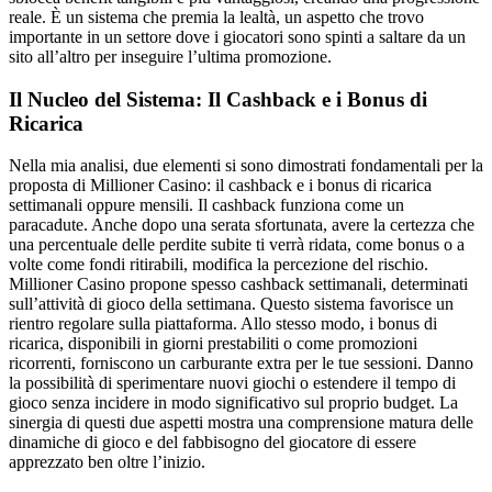
reale. È un sistema che premia la lealtà, un aspetto che trovo
importante in un settore dove i giocatori sono spinti a saltare da un
sito all’altro per inseguire l’ultima promozione.
Il Nucleo del Sistema: Il Cashback e i Bonus di
Ricarica
Nella mia analisi, due elementi si sono dimostrati fondamentali per la
proposta di Millioner Casino: il cashback e i bonus di ricarica
settimanali oppure mensili. Il cashback funziona come un
paracadute. Anche dopo una serata sfortunata, avere la certezza che
una percentuale delle perdite subite ti verrà ridata, come bonus o a
volte come fondi ritirabili, modifica la percezione del rischio.
Millioner Casino propone spesso cashback settimanali, determinati
sull’attività di gioco della settimana. Questo sistema favorisce un
rientro regolare sulla piattaforma. Allo stesso modo, i bonus di
ricarica, disponibili in giorni prestabiliti o come promozioni
ricorrenti, forniscono un carburante extra per le tue sessioni. Danno
la possibilità di sperimentare nuovi giochi o estendere il tempo di
gioco senza incidere in modo significativo sul proprio budget. La
sinergia di questi due aspetti mostra una comprensione matura delle
dinamiche di gioco e del fabbisogno del giocatore di essere
apprezzato ben oltre l’inizio.