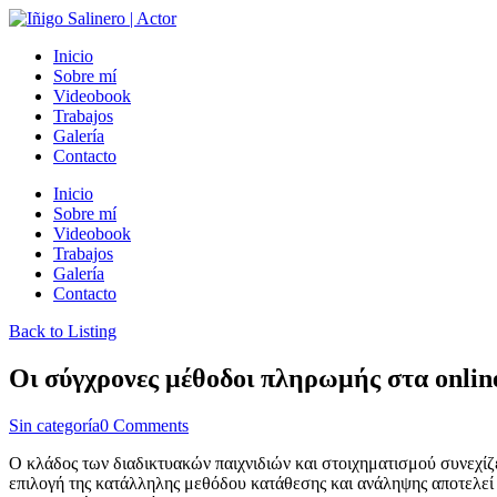
Inicio
Sobre mí
Videobook
Trabajos
Galería
Contacto
Inicio
Sobre mí
Videobook
Trabajos
Galería
Contacto
Back to Listing
Οι σύγχρονες μέθοδοι πληρωμής στα online 
Sin categoría
0 Comments
Ο κλάδος των διαδικτυακών παιχνιδιών και στοιχηματισμού συνεχίζε
επιλογή της κατάλληλης μεθόδου κατάθεσης και ανάληψης αποτελεί κ