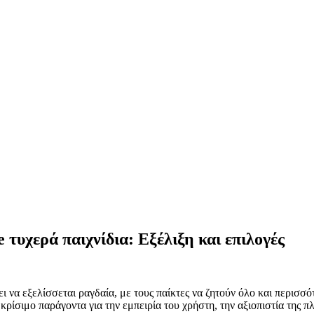
τυχερά παιχνίδια: Εξέλιξη και επιλογές
ι να εξελίσσεται ραγδαία, με τους παίκτες να ζητούν όλο και περισ
ρίσιμο παράγοντα για την εμπειρία του χρήστη, την αξιοπιστία της 