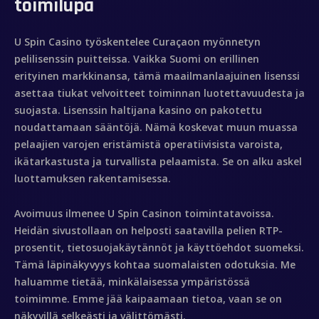
toimilupa
U Spin Casino työskentelee Curaçaon myönnetyn
pelilisenssin puitteissa. Vaikka Suomi on erillinen
erityinen markkinansa, tämä maailmanlaajuinen lisenssi
asettaa tiukat velvoitteet toiminnan luotettavuudesta ja
suojasta. Lisenssin haltijana kasino on pakotettu
noudattamaan sääntöjä. Nämä koskevat muun muassa
pelaajien varojen eristämistä operatiivisista varoista,
ikätarkastusta ja turvallista pelaamista. Se on alku askel
luottamuksen rakentamisessa.
Avoimuus ilmenee U Spin Casinon toimintatavoissa.
Heidän sivustollaan on helposti saatavilla pelien RTP-
prosentit, tietosuojakäytännöt ja käyttöehdot suomeksi.
Tämä läpinäkyvyys kohtaa suomalaisten odotuksia. Me
haluamme tietää, minkälaisessa ympäristössä
toimimme. Emme jää kaipaamaan tietoa, vaan se on
näkyvillä selkeästi ja välittömästi.