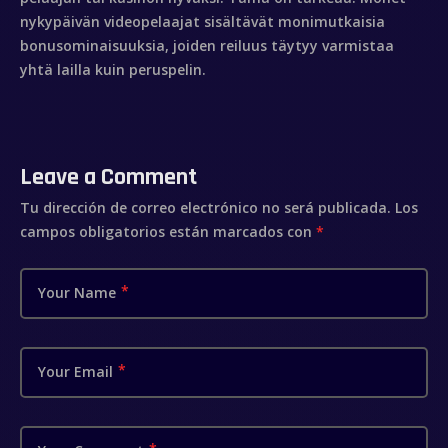
nykypäivän videopelaajat sisältävät monimutkaisia
bonusominaisuuksia, joiden reiluus täytyy varmistaa
yhtä lailla kuin peruspelin.
Leave a Comment
Tu dirección de correo electrónico no será publicada.
Los
campos obligatorios están marcados con
*
Your Name
Your Email