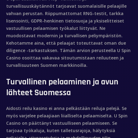
turvallisuuskäytännöt tarjoavat suomalaisille pelaajille
vahvan perustan. Riippumattomat RNG-testit, tarkka
lisensointi, GDPR-henkinen tietosuoja ja yksiselitteiset
vastuullisen pelaamisen työkalut liittyvät. Ne
muodostavat modernin ja turvallisen peliympäristön.
Kehotamme aina, että pelaajat toteuttavat oman due
diligence -tarkastuksen. Tämän arvion perusteella U Spin
Casino osoittaa vakavaa sitoutumistaan reiluuteen ja
turvallisuuteen Suomen markkinoilla.
Turvallinen pelaaminen ja avun
lähteet Suomessa
Aidosti reilu kasino ei anna pelkästään reiluja pelejä. Se
myös varjelee pelaajiaan liialliselta pelaamiselta. U Spin
Casino on päättänyt vastuulliseen pelaamiseen. Se
tarjoaa työkaluja, kuten talletusrajoja, hälytyksiä
peliajalta, viiveasetuksia ja mahdollisuuden tilin