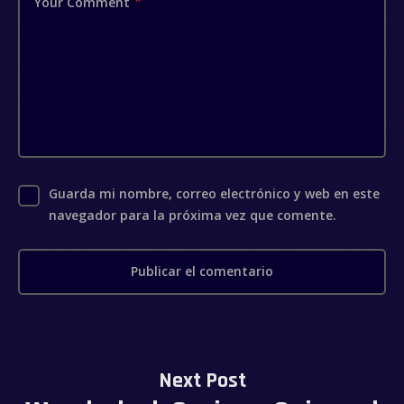
Your Comment
Guarda mi nombre, correo electrónico y web en este
navegador para la próxima vez que comente.
Next Post