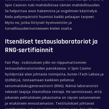
Spin Casinon tuki mahdollistaa tämän mahdollisuuden.
Se helpottaa avun hakemista ja ongelmien käsittelyä.
Reilu peliympäristö huomioi kaikki pelaajan tarpeet.
Myös ne, jotka liittyvät hyvinvointiin ja
turvallisuudentunteeseen kielen osalta.
Itsenäiset testauslaboratoriot ja
RNG-sertifioinnit
Fair Play -todistuksen ydin on riippumattomien
testauslaboratorioiden panoksessa. U Spin Casino
hyödyntää alan johtavia toimijoita, kuten iTech Labsia ja
QUINELiä, testaamaan kaikkien peliensä
satunnaislukugeneraattorit (RNG). Nämä laboratoriot
tekevät laajoja tilastollisia testejä. He varmistavat, että
jokaisen pelituloksen jakautuma on täysin satunnainen
ja etukäteen ennustamaton. Testitulokset johtavat