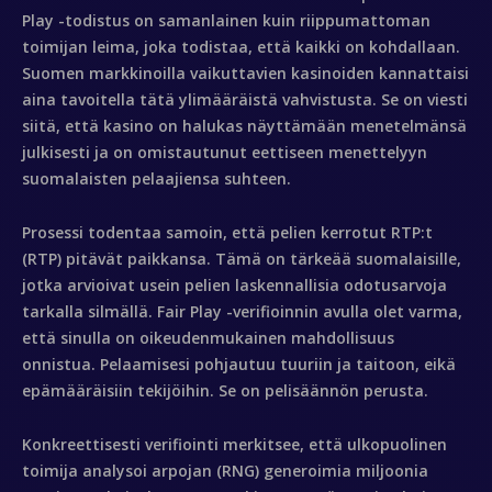
Play -todistus on samanlainen kuin riippumattoman
toimijan leima, joka todistaa, että kaikki on kohdallaan.
Suomen markkinoilla vaikuttavien kasinoiden kannattaisi
aina tavoitella tätä ylimääräistä vahvistusta. Se on viesti
siitä, että kasino on halukas näyttämään menetelmänsä
julkisesti ja on omistautunut eettiseen menettelyyn
suomalaisten pelaajiensa suhteen.
Prosessi todentaa samoin, että pelien kerrotut RTP:t
(RTP) pitävät paikkansa. Tämä on tärkeää suomalaisille,
jotka arvioivat usein pelien laskennallisia odotusarvoja
tarkalla silmällä. Fair Play -verifioinnin avulla olet varma,
että sinulla on oikeudenmukainen mahdollisuus
onnistua. Pelaamisesi pohjautuu tuuriin ja taitoon, eikä
epämääräisiin tekijöihin. Se on pelisäännön perusta.
Konkreettisesti verifiointi merkitsee, että ulkopuolinen
toimija analysoi arpojan (RNG) generoimia miljoonia