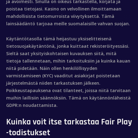
ja avoimesti. Sinulla on oikeus tarkastella, korjata ja
poistaa tietojasi. Kasino on velvollinen ilmoittamaan
mahdollisista tietomurroista viivytyksettä. Tämä
lainsäädäntö tarjoaa meille suomalaisille vahvan suojan.
Käytäntötasolla tämä heijastuu yksiselitteisenä
tietosuojakäytäntönä, jonka kuittaat rekisteröityessäsi.
Sieltä saat yksityiskohtaisen kuvauksen siitä, mitä
tietoja tallennetaan, mihin tarkoituksiin ja kuinka kauan
niitä pidetään. Näin ollen henkilöllisyyden
varmistamiseen (KYC) vaaditut asiakirjat poistetaan
järjestelmästä niiden tarkastuksen jälkeen.
Poikkeustapauksena ovat tilanteet, joissa niitä tarvitaan
muihin laillisiin säännöksiin. Tämä on käytännönläheistä
GDPR:n noudattamista.
Kuinka voit itse tarkastaa Fair Play
-todistukset