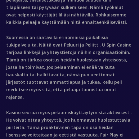
tilapäiseen tai pysyvään sulkemiseen. Nämä työkalut
ovat helposti käyttäjätililläsi nähtävillä. Rohkaisemme
kaikkia pelaajia käyttämään niitä ennaltaehkäisevästi.
Suomessa on saatavilla erinomaisia paikallisia
tukipalveluita. Näitä ovat Peluuri ja Peliitti. U Spin Casino
tarjoaa linkkejä ja yhteystietoja näihin organisaatioihin.
Tämä on tärkeä osoitus heidän huolestaan yhteisöstä,
jossa he toimivat. Jos pelaaminen ei enää vaikuta
hauskalta tai hallittavalta, nämä puolueettomat
järjestöt tuottavat ammattiapua ja tukea. Reilu peli
merkitsee myös sitä, että pelaaja tunnistaa omat
rajansa.
Kasino seuraa myös pelaamiskäyttäytymistä aktiivisesti.
He voivat ottaa yhteyttä, jos huomaavat huolestuttavia
piirteitä. Tämä proaktiivinen tapa on osa heidän
lisenssivelvoitteitaan ja eettistä vastuuta. Fair Play ei