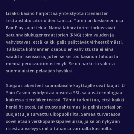
Lisäksi kasino harjoittaa yhteistyötä itsenäisten
testauslaboratorioiden kanssa. Tämä on keskeinen osa
Fair Play -ajattelua. Nämä laboratoriot tarkastavat
satunnaislukugeneraattorien (RNG) toimivuuden ja
vahvistavat, että kaikki pelit pelittävät virheettömästi.
Tällaista kolmannen osapuolen vahvistusta ei aina
vaadita lisenssissä, joten se kertoo kasinon tahdosta
mennä perusvaatimusten yli. Se on harkittu valinta
suomalaisten pelaajien hyväksi.
Suojausrakenteet suomalaisille käyttäjille ovat laajat. U
Spin Casino hyödyntää uusinta SSL-salaus-teknologiaa
kaikessa tietoliikenteessä. Tämä tarkoittaa, että kaikki
henkilötietosi, talletustapahtumasi ja pelihistoriasi on
suojattu ja turvattu ulkopuolisilta. Samaa turvatasoa
sovelletaan verkkopankkipalveluissa, ja se on nykyään
itsestäänselvyys millä tahansa varmalla kasinolla.