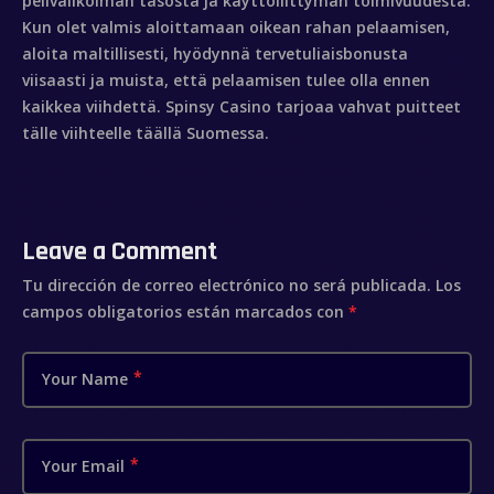
pelivalikoiman tasosta ja käyttöliittymän toimivuudesta.
Kun olet valmis aloittamaan oikean rahan pelaamisen,
aloita maltillisesti, hyödynnä tervetuliaisbonusta
viisaasti ja muista, että pelaamisen tulee olla ennen
kaikkea viihdettä. Spinsy Casino tarjoaa vahvat puitteet
tälle viihteelle täällä Suomessa.
Leave a Comment
Tu dirección de correo electrónico no será publicada.
Los
campos obligatorios están marcados con
*
Your Name
Your Email