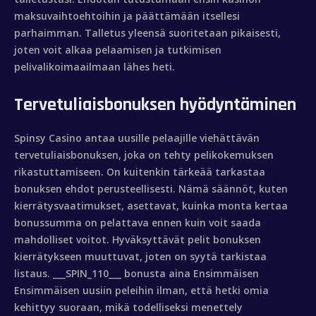
maksuvaihtoehtoihin ja päättämään itsellesi
parhaimman. Talletus yleensä suoritetaan pikaisesti,
joten voit alkaa pelaamisen ja tutkimisen
pelivalikoimaailmaan lähes heti.
Tervetuliaisbonuksen hyödyntäminen
Spinsy Casino antaa uusille pelaajille viehättävän
tervetuliaisbonuksen, joka on tehty pelikokemuksen
rikastuttamiseen. On kuitenkin tärkeää tarkastaa
bonuksen ehdot perusteellisesti. Nämä säännöt, kuten
kierrätysvaatimukset, asettavat, kuinka monta kertaa
bonussumma on pelattava ennen kuin voit saada
mahdolliset voitot. Hyväksyttävät pelit bonuksen
kierrätykseen muuttuvat, joten on syytä tarkistaa
listaus. ___SPIN_110___ bonusta aina Ensimmäisen
Ensimmäisen uusiin peleihin ilman, että hetki omia
kehittyy suoraan, mikä todelliseksi menettely