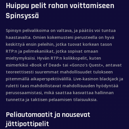
Huippu pelit rahan voittamiseen
Spinsyssä
Spinsyn pelivalikoima on valtava, ja päätös voi tuntua
haastavalta. Omien kokemusteni perusteella on hyvä
keskittyä ensin peleihin, jotka tuovat korkean tason
RTP:n ja pelimekaniikat, jotka sopivat omaan
mieltymyksiisi. Hyvän RTP:n kolikkopelit, kuten
esimerkiksi «Book of Dead» tai «Gonzo’s Quest», antavat
teoreettisesti suuremmat mahdollisuudet tulokseen
pitemmällä aikaperspektiivälillä. Live-kasinon blackjack ja
ruletti taas mahdollistavat mahdollisuuden hyödyntää
perusosaamistasi, mikä saattaa kasvattaa hallinnan
tunnetta ja taktisen pelaamisen tilaisuuksia.
Peliautomaatit ja nousevat
jättipottipelit