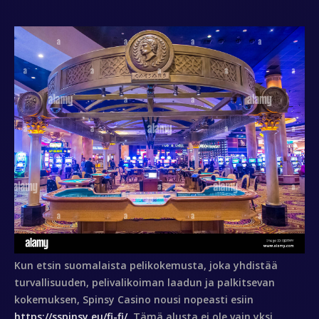
Kun etsin suomalaista pelikokemusta, joka yhdistää
turvallisuuden, pelivalikoiman laadun ja palkitsevan
kokemuksen, Spinsy Casino nousi nopeasti esiin
https://sspinsy.eu/fi-fi/
. Tämä alusta ei ole vain yksi