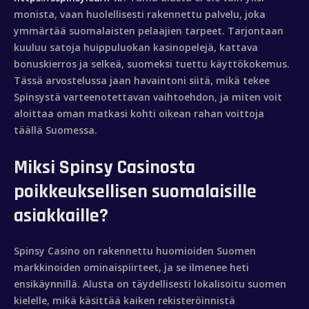
monista, vaan huolellisesti rakennettu palvelu, joka
ymmärtää suomalaisten pelaajien tarpeet. Tarjontaan
kuuluu satoja huippuluokan kasinopelejä, kattava
bonuskierros ja selkeä, suomeksi tuettu käyttökokemus.
Tässä arvostelussa jaan havaintoni siitä, mikä tekee
Spinsystä varteenotettavan vaihtoehdon, ja miten voit
aloittaa oman matkasi kohti oikean rahan voittoja
täällä Suomessa.
Miksi Spinsy Casinosta
poikkeuksellisen suomalaisille
asiakkaille?
Spinsy Casino on rakennettu huomioiden Suomen
markkinoiden ominaispiirteet, ja se ilmenee heti
ensikäynnillä. Alusta on täydellisesti lokalisoitu suomen
kielelle, mikä käsittää kaiken rekisteröinnistä