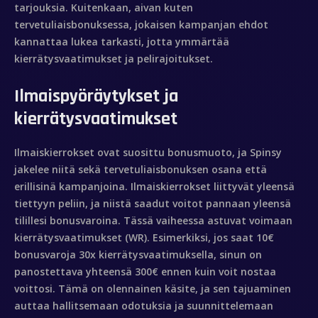
tarjouksia. Kuitenkaan, aivan kuten
tervetuliaisbonuksessa, jokaisen kampanjan ehdot
kannattaa lukea tarkasti, jotta ymmärtää
kierrätysvaatimukset ja pelirajoitukset.
Ilmaispyöräytykset ja
kierrätysvaatimukset
Ilmaiskierrokset ovat suosittu bonusmuoto, ja Spinsy
jakelee niitä sekä tervetuliaisbonuksen osana että
erillisinä kampanjoina. Ilmaiskierrokset liittyvät yleensä
tiettyyn peliin, ja niistä saadut voitot pannaan yleensä
tilillesi bonusvaroina. Tässä vaiheessa astuvat voimaan
kierrätysvaatimukset (WR). Esimerkiksi, jos saat 10€
bonusvaroja 30x kierrätysvaatimuksella, sinun on
panostettava yhteensä 300€ ennen kuin voit nostaa
voittosi. Tämä on olennainen käsite, ja sen tajuaminen
auttaa hallitsemaan odotuksia ja suunnittelemaan