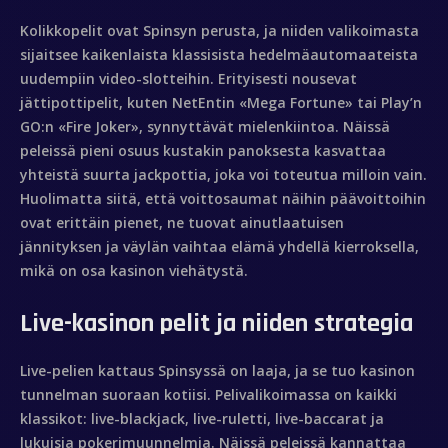
Kolikkopelit ovat Spinsyn perusta, ja niiden valikoimasta
sijaitsee kaikenlaista klassisista hedelmäautomaateista
uudempiin video-slotteihin. Erityisesti nousevat
jättipottipelit, kuten NetEntin «Mega Fortune» tai Play’n
GO:n «Fire Joker», synnyttävät mielenkiintoa. Näissä
peleissä pieni osuus kustakin panoksesta kasvattaa
yhteistä suurta jackpottia, joka voi toteutua milloin vain.
Huolimatta siitä, että voittosaumat näihin päävoittoihin
ovat erittäin pienet, ne tuovat ainutlaatuisen
jännityksen ja väylän vaihtaa elämä yhdellä kierroksella,
mikä on osa kasinon viehätystä.
Live-kasinon pelit ja niiden strategia
Live-pelien kattaus Spinsyssä on laaja, ja se tuo kasinon
tunnelman suoraan kotiisi. Pelivalikoimassa on kaikki
klassikot: live-blackjack, live-ruletti, live-baccarat ja
lukuisia pokerimuunnelmia. Näissä peleissä kannattaa