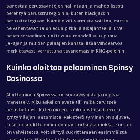
panostaa perussääntöjen hallintaan ja mahdollisesti
perehtyä perusstrategioihin, kuten blackjackin
perusstrategiaan. Nämä eivät varmista voittoa, mutta
ne vähentävät talon edun pitkällä aikajänteellä. Live-
pelien sosiaalinen ulottuvuus, mahdollisuus puhua
jakajan ja muiden pelaajien kanssa, lisää viihdearvoa
merkittävästi verrattuna tavanomaisiin RNG-peleihin.
Kuinka aloittaa pelaaminen Spinsy
Casinossa
Aloittaminen Spinsyssä on suoraviivaista ja nopeaa
menettely. Alku askel on avata tili, mikä tarvitsee
perustietojesi, kuten nimen, sähköpostiosoitteen ja
syntymäajan, antamista. Rekisteröityminen on sujuvaa,
ja se on laadittu minimoimaan turha ajanhukka. Kun tili
on vahvistettu, voit siirtyä suorittamaan ensimmäistä
talletustasi. Ehdotan tutustumaan ensin kasinon