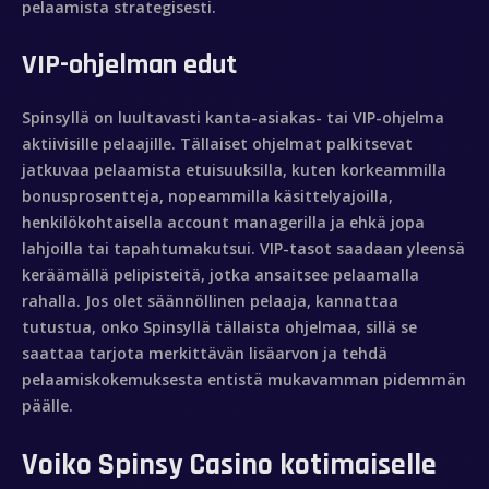
pelaamista strategisesti.
VIP-ohjelman edut
Spinsyllä on luultavasti kanta-asiakas- tai VIP-ohjelma
aktiivisille pelaajille. Tällaiset ohjelmat palkitsevat
jatkuvaa pelaamista etuisuuksilla, kuten korkeammilla
bonusprosentteja, nopeammilla käsittelyajoilla,
henkilökohtaisella account managerilla ja ehkä jopa
lahjoilla tai tapahtumakutsui. VIP-tasot saadaan yleensä
keräämällä pelipisteitä, jotka ansaitsee pelaamalla
rahalla. Jos olet säännöllinen pelaaja, kannattaa
tutustua, onko Spinsyllä tällaista ohjelmaa, sillä se
saattaa tarjota merkittävän lisäarvon ja tehdä
pelaamiskokemuksesta entistä mukavamman pidemmän
päälle.
Voiko Spinsy Casino kotimaiselle