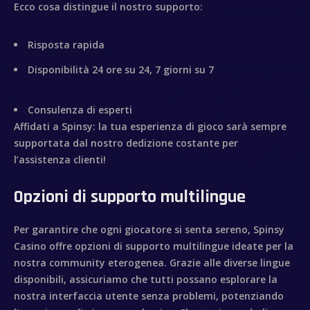
Ecco cosa distingue il nostro supporto:
Risposta rapida
Disponibilità 24 ore su 24, 7 giorni su 7
Consulenza di esperti
Affidati a Spinsy: la tua esperienza di gioco sarà sempre
supportata dal nostro dedizione costante per
l’assistenza clienti!
Opzioni di supporto multilingue
Per garantire che ogni giocatore si senta sereno, Spinsy
Casino offre opzioni di supporto multilingue ideate per la
nostra community eterogenea. Grazie alle diverse lingue
disponibili, assicuriamo che tutti possano esplorare la
Inicio
nostra interfaccia utente senza problemi, potenziando