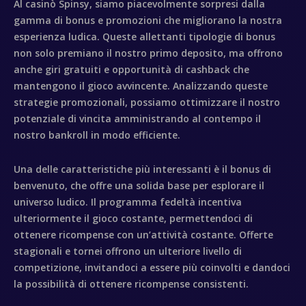
Al casinò Spinsy, siamo piacevolmente sorpresi dalla
gamma di bonus e promozioni che migliorano la nostra
esperienza ludica. Queste allettanti tipologie di bonus
non solo premiano il nostro primo deposito, ma offrono
anche giri gratuiti e opportunità di cashback che
mantengono il gioco avvincente. Analizzando queste
strategie promozionali, possiamo ottimizzare il nostro
potenziale di vincita amministrando al contempo il
nostro bankroll in modo efficiente.
Una delle caratteristiche più interessanti è il bonus di
benvenuto, che offre una solida base per esplorare il
universo ludico. Il programma fedeltà incentiva
ulteriormente il gioco costante, permettendoci di
ottenere ricompense con un’attività costante. Offerte
stagionali e tornei offrono un ulteriore livello di
competizione, invitandoci a essere più coinvolti e dandoci
la possibilità di ottenere ricompense consistenti.