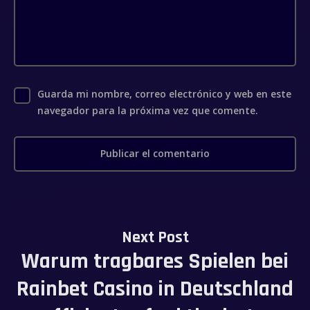
Guarda mi nombre, correo electrónico y web en este
navegador para la próxima vez que comente.
Next Post
Warum tragbares Spielen bei
Rainbet Casino in Deutschland