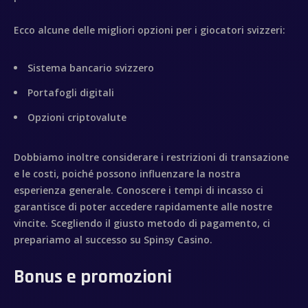
Ecco alcune delle migliori opzioni per i giocatori svizzeri:
Sistema bancario svizzero
Portafogli digitali
Opzioni criptovalute
Dobbiamo inoltre considerare i restrizioni di transazione
e le costi, poiché possono influenzare la nostra
esperienza generale. Conoscere i tempi di incasso ci
garantisce di poter accedere rapidamente alle nostre
vincite. Scegliendo il giusto metodo di pagamento, ci
prepariamo al successo su Spinsy Casino.
Bonus e promozioni