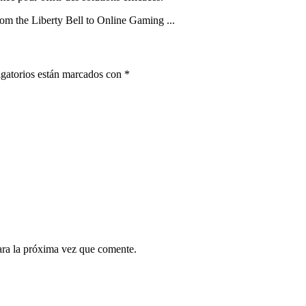
gatorios están marcados con
*
ara la próxima vez que comente.