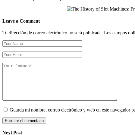
Leave a Comment
Tu dirección de correo electrónico no será publicada.
Los campos obli
Guarda mi nombre, correo electrónico y web en este navegador p
Next Post