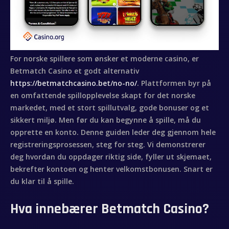
For norske spillere som ønsker et moderne casino, er
Betmatch Casino et godt alternativ
https://betmatchcasino.bet/no-no/
. Plattformen byr på
en omfattende spillopplevelse skapt for det norske
markedet, med et stort spillutvalg, gode bonuser og et
sikkert miljø. Men før du kan begynne å spille, må du
opprette en konto. Denne guiden leder deg gjennom hele
registreringsprosessen, steg for steg. Vi demonstrerer
deg hvordan du oppdager riktig side, fyller ut skjemaet,
bekrefter kontoen og henter velkomstbonusen. Snart er
du klar til å spille.
Hva innebærer Betmatch Casino?