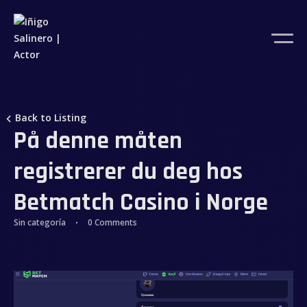
Back to Listing
På denne måten
registrerer du deg hos
Betmatch Casino i Norge
Sin categoría
0 Comments