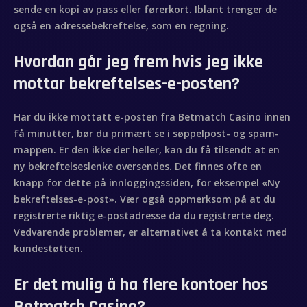
sende en kopi av pass eller førerkort. Iblant trenger de
også en adressebekreftelse, som en regning.
Hvordan går jeg frem hvis jeg ikke
mottar bekreftelses-e-posten?
Har du ikke mottatt e-posten fra Betmatch Casino innen
få minutter, bør du primært se i søppelpost- og spam-
mappen. Er den ikke der heller, kan du få tilsendt at en
ny bekreftelseslenke oversendes. Det finnes ofte en
knapp for dette på innloggingssiden, for eksempel «Ny
bekreftelses-e-post». Vær også oppmerksom på at du
registrerte riktig e-postadresse da du registrerte deg.
Vedvarende problemer, er alternativet å ta kontakt med
kundestøtten.
Er det mulig å ha flere kontoer hos
Betmatch Casino?