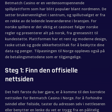
Betmatch Casino er en verdensomspennende
spillplattform som har blitt populær blant nordmenn. De
setter brukervennlighet i sentrum, og spillutvalget er fra
en rekke av de ledende leverandørene i bransjen. For
norske spillere er det viktig at casinoet følger norske
regler og presenterer alt på norsk, fra grensesnitt til
kundestøtte. Plattformen har et rent og moderne design,
raske uttak og gode sikkerhetstiltak for å beskytte dine
data og penger. Tilpasningen til Norge oppleves også på
de betalingsmetodene som er tilgjengelige.
Steg 1: Finn den offisielle
nettsiden
Det helt første du bør gjøre, er å komme til den korrekte
nettsiden for Betmatch Casino i Norge. For å forhindre
svindel eller feilside, taster du adressen selv i nettleseren
eller benytter en lenke du vet er trygg fra en pålitelig