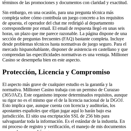
términos de las promociones y documentos con claridad y exactitud.
Sin embargo, en una ocasión, para una pregunta técnica más
compleja sobre cómo contribuía un juego concreto a los requisitos
de apuesta, el operador del chat me redirigió al departamento
correspondiente por email. El email de respuesta llegó en unas seis
horas, un plazo que me parece razonable. La página dispone de una
sección de preguntas frecuentes (FAQ) bastante completa. Incluye
desde problemas técnicos hasta normativas de juego seguro. Para el
mercado hispanohablante, disponer de asistencia en castellano y que
comprendan las especificidades normativas es una ventaja. Millioner
Casino se desempeña bien en este aspecto.
Protección, Licencia y Compromiso
El aspecto más grave de cualquier estudio es la garantía y la
normativa. Millioner Casino trabaja con un permiso de Curazao
(365/JAZ). Este organismo impone determinados requisitos, aunque
su rigor no es el mismo que el de la licencia nacional de la DGOJ.
Esto implica que, aunque cuenta con licencia y auditorías, los
apostantes españoles que elijan jugar aquí lo harán bajo esa
jurisdicción. El sitio usa encriptación SSL de 256 bits para
salvaguardar toda la información. Es el estándar de la industria. En
mi proceso de registro y verificación, el manejo de mis documentos