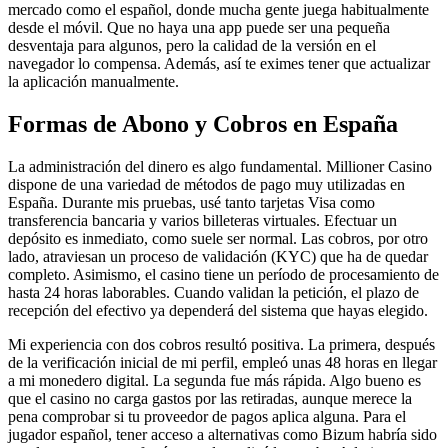
mercado como el español, donde mucha gente juega habitualmente
desde el móvil. Que no haya una app puede ser una pequeña
desventaja para algunos, pero la calidad de la versión en el
navegador lo compensa. Además, así te eximes tener que actualizar
la aplicación manualmente.
Formas de Abono y Cobros en España
La administración del dinero es algo fundamental. Millioner Casino
dispone de una variedad de métodos de pago muy utilizadas en
España. Durante mis pruebas, usé tanto tarjetas Visa como
transferencia bancaria y varios billeteras virtuales. Efectuar un
depósito es inmediato, como suele ser normal. Las cobros, por otro
lado, atraviesan un proceso de validación (KYC) que ha de quedar
completo. Asimismo, el casino tiene un período de procesamiento de
hasta 24 horas laborables. Cuando validan la petición, el plazo de
recepción del efectivo ya dependerá del sistema que hayas elegido.
Mi experiencia con dos cobros resultó positiva. La primera, después
de la verificación inicial de mi perfil, empleó unas 48 horas en llegar
a mi monedero digital. La segunda fue más rápida. Algo bueno es
que el casino no carga gastos por las retiradas, aunque merece la
pena comprobar si tu proveedor de pagos aplica alguna. Para el
jugador español, tener acceso a alternativas como Bizum habría sido