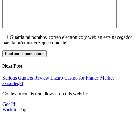
Guarda mi nombre, correo electrónico y web en este navegador
para la próxima vez que comente.
Next Post
Serious Gamers Review Lizaro Casino for France Market
aviso legal
Context menu is not allowed on this website.
Got It!
Back to Top