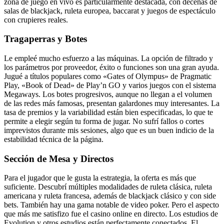
zona de juego en vivo es particularmente destacada, con decenas de
salas de blackjack, ruleta europea, baccarat y juegos de espectáculo
con crupieres reales.
Tragaperras y Botes
Le empleé mucho esfuerzo a las máquinas. La opción de filtrado y
los parámetros por proveedor, éxito o funciones son una gran ayuda.
Jugué a títulos populares como «Gates of Olympus» de Pragmatic
Play, «Book of Dead» de Play’n GO y varios juegos con el sistema
Megaways. Los botes progresivos, aunque no llegan a el volumen
de las redes más famosas, presentan galardones muy interesantes. La
tasa de premios y la variabilidad están bien especificadas, lo que te
permite a elegir según tu forma de jugar. No sufrí fallos o cortes
imprevistos durante mis sesiones, algo que es un buen indicio de la
estabilidad técnica de la página.
Sección de Mesa y Directos
Para el jugador que le gusta la estrategia, la oferta es más que
suficiente. Descubrí múltiples modalidades de ruleta clásica, ruleta
americana y ruleta francesa, además de blackjack clásico y con side
bets. También hay una gama notable de video poker. Pero el aspecto
que más me satisfizo fue el casino online en directo. Los estudios de
Evolution y otros estudios están perfectamente conectados. El