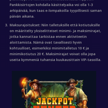
Pankkisiirtojen kohdalla käsittelyaika voi olla 1-3
arkipäivää, kun taas e-lompakoilla tyypillisesti saman
päivän aikana.
Maksurajoitukset:
Niin talletuksille että kotiutuksille
on määritelty yksiselitteiset minimi- ja maksimirajat,
jotka kannattaa tarkistaa ennen aktiviteetin
aloittamista. Nämä ovat tavallisesti hyvin
kohtuulliset, esimerkiksi minimitalletus 10 € ja
minimikotiutus 20 €. Maksimirajat voivat olla jopa
useita kymmeniä tuhansia kuukausittain VIP-tasoilla.