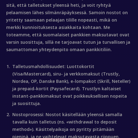
sitä, että talletukset yleensä heti, ja voit ryhtyä
pelaamisen lähes silmänräpäyksessä. Samoin nostot on
yritetty saamaan pelaajan tilille nopeasti, mikä on
merkki kunnioituksesta asiakkaita kohtaan. Me
toteamme, että suomalaiset pankkien maksutavat ovat
varsin suosittuja, sillä ne tarjoavat tutun ja turvallisen ja
saumattoman yhteydenpito omaan pankkitiliin.
Talletusmahdollisuudet:
Luottokortit
(Visa/Mastercard), siru- ja verkkomaksut (Trustly,
Nordea, OP, Danske Bank), e-lompakot (Skrill, Neteller)
ja prepaid-kortit (Paysafecard). Trustlyn kaltaiset
instant-pankkimaksut ovat poikkeuksellisen nopeita
ja suosittuja.
Nostoprosessi:
Nostot käsitellään yleensä samalla
tavalla kuin talletus (ns. «withdrawal to deposit
method»). Käsittelyaikoja on pyritty pitämään
pieninä, ja ne vaihtelevat maksutavasta riippuen.