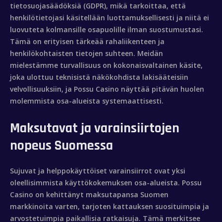
tietosuojasäädöksiä (GDPR), mikä tarkoittaa, että
henkilötietojasi käsitellään luottamuksellisesti ja niitä ei
luovuteta kolmansille osapuolille ilman suostumustasi.
Tämä on erityisen tärkeää rahaliikenteen ja
henkilökohtaisten tietojen suhteen. Meidän
mielestämme turvallisuus on kokonaisvaltainen käsite,
joka ulottuu teknisistä näkökohdista lakisääteisiin
velvollisuuksiin, ja Possu Casino näyttää pitävän huolen
molemmista osa-alueista systemaattisesti.
Maksutavat ja varainsiirtojen
nopeus Suomessa
Sujuvat ja helppokäyttöiset varainsiirrot ovat yksi
oleellisimmista käyttökokemuksen osa-alueista. Possu
Casino on kehittänyt maksutapansa Suomen
markkinoita varten, tarjoten kattauksen suosituimpia ja
arvostetuimpia paikallisia ratkaisuja. Tämä merkitsee