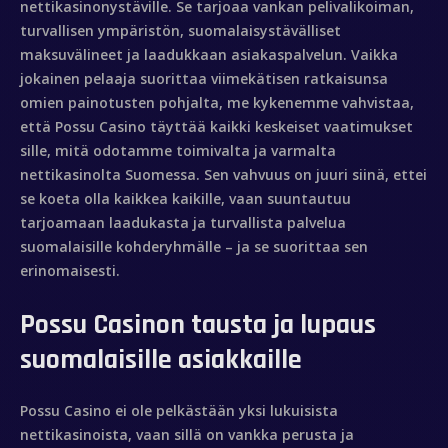
nettikasinonystäville. Se tarjoaa vankan pelivalikoiman,
turvallisen ympäristön, suomalaisystävälliset
maksuvälineet ja laadukkaan asiakaspalvelun. Vaikka
jokainen pelaaja suorittaa viimekätisen ratkaisunsa
omien painotusten pohjalta, me kykenemme vahvistaa,
että Possu Casino täyttää kaikki keskeiset vaatimukset
sille, mitä odotamme toimivalta ja varmalta
nettikasinolta Suomessa. Sen vahvuus on juuri siinä, ettei
se koeta olla kaikkea kaikille, vaan suuntautuu
tarjoamaan laadukasta ja turvallista palvelua
suomalaisille kohderyhmälle – ja se suorittaa sen
erinomaisesti.
Possu Casinon tausta ja lupaus
suomalaisille asiakkaille
Possu Casino ei ole pelkästään yksi lukuisista
nettikasinoista, vaan sillä on vankka perusta ja