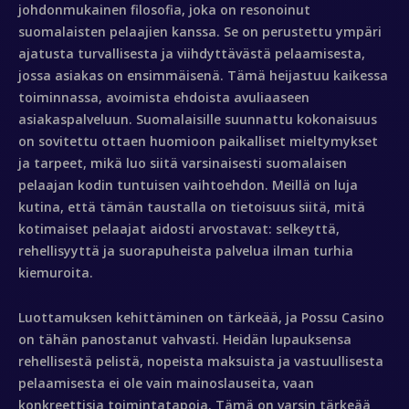
johdonmukainen filosofia, joka on resonoinut
suomalaisten pelaajien kanssa. Se on perustettu ympäri
ajatusta turvallisesta ja viihdyttävästä pelaamisesta,
jossa asiakas on ensimmäisenä. Tämä heijastuu kaikessa
toiminnassa, avoimista ehdoista avuliaaseen
asiakaspalveluun. Suomalaisille suunnattu kokonaisuus
on sovitettu ottaen huomioon paikalliset mieltymykset
ja tarpeet, mikä luo siitä varsinaisesti suomalaisen
pelaajan kodin tuntuisen vaihtoehdon. Meillä on luja
kutina, että tämän taustalla on tietoisuus siitä, mitä
kotimaiset pelaajat aidosti arvostavat: selkeyttä,
rehellisyyttä ja suorapuheista palvelua ilman turhia
kiemuroita.
Luottamuksen kehittäminen on tärkeää, ja Possu Casino
on tähän panostanut vahvasti. Heidän lupauksensa
rehellisestä pelistä, nopeista maksuista ja vastuullisesta
pelaamisesta ei ole vain mainoslauseita, vaan
konkreettisia toimintatapoja. Tämä on varsin tärkeää