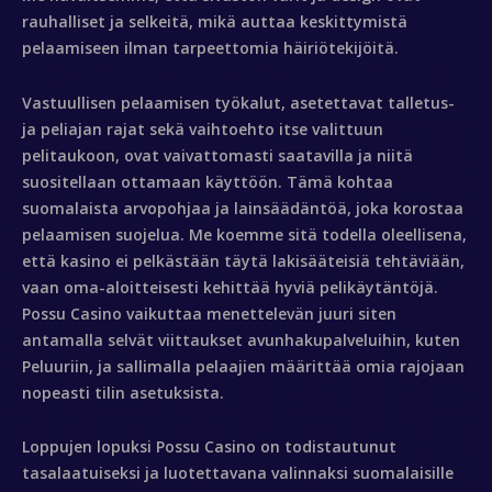
Videobook
rauhalliset ja selkeitä, mikä auttaa keskittymistä
pelaamiseen ilman tarpeettomia häiriötekijöitä.
Trabajos
Vastuullisen pelaamisen työkalut, asetettavat talletus-
Galería
ja peliajan rajat sekä vaihtoehto itse valittuun
pelitaukoon, ovat vaivattomasti saatavilla ja niitä
Contacto
suositellaan ottamaan käyttöön. Tämä kohtaa
suomalaista arvopohjaa ja lainsäädäntöä, joka korostaa
pelaamisen suojelua. Me koemme sitä todella oleellisena,
että kasino ei pelkästään täytä lakisääteisiä tehtäviään,
vaan oma-aloitteisesti kehittää hyviä pelikäytäntöjä.
Possu Casino vaikuttaa menettelevän juuri siten
antamalla selvät viittaukset avunhakupalveluihin, kuten
Peluuriin, ja sallimalla pelaajien määrittää omia rajojaan
nopeasti tilin asetuksista.
Loppujen lopuksi Possu Casino on todistautunut
tasalaatuiseksi ja luotettavana valinnaksi suomalaisille