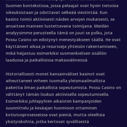
Suomen kontekstissa, jossa pelaajat ovat hyvin tietoisia
oikeuksistaan ja odottavat selkeää viestintää. Kun
kasino toimii aktiivisesti näiden arvojen mukaisesti, se
ansaitsee maineen luotettavana toimijana. Meidän
analyysimme perusteella tämä on juuri se polku, jota
Possu Casino on edistynyt menestyäkseen täällä. He ovat
käyttäneet aikaa ja resursseja yhteisön rakentamiseen,
mikä heijastuu esimerkiksi suomenkielisen sisällön
laadussa ja paikallisissa maksuvälineissä.
Historiallisesti monet kansainväliset kasinot ovat
aiheuttaneet virheen tuomalla yleismaailmallista
pakettia ilman paikallista sopeutumista. Possu Casino on
välttänyt tämän loukun aktiivisella sopeutumisella.
Esimerkiksi juhlapyhien aikaisten kampanjoiden
suunnittelu ja kesäajan huomioon ottaminen
kotiutusprosesseissa ovat pieniä, mutta oleellisia
yksityiskohtia, jotka kertovat syvällisestä