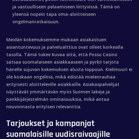
ja vastuulliseen pelaamiseen liittyvissä. Tämä on
yleensä nopein tapa oma-aloitteiseen
ongelmanratkaisuun.
Meidän kokemuksemme mukaan asiakastuen
asiantuntevuus ja palvelualttius ovat olleet korkealla
tasolla. Tämä tukee kuvaa siitä, että Possu Casino
satsaa suomalaiseen asiakkaaseen ja pyrkii tarjota
hänelle sujuvan kokemuksen alusta loppuun. Kielimuuri ei
ole koskaan ongelma, mikä edistää mielenrauhaa
erityisesti aloitteleville asiakkaille. Asiakaspalvelijat
näyttävät ymmärtävän myös Suomen lakeja ja
pankkijärjestelmän ominaisuuksia, mikä antaa
neuvonnasta erityisen relevanttia.
Tarjoukset ja kampanjat
suomalaisille uudisraivaajille