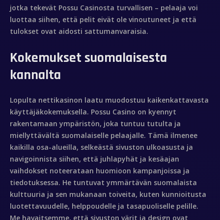
jotka tekevät Possu Casinosta turvallisen – pelaaja voi
luottaa siihen, että pelit eivät ole vinoutuneet ja että
tulokset ovat aidosti sattumanvaraisia.
Kokemukset suomalaisesta
kannalta
Lopulta nettikasinon laatu muodostuu kaikenkattavasta
käyttäjäkokemuksella. Possu Casino on kyennyt
rakentamaan ympäristön, joka tuntuu tutulta ja
miellyttävältä suomalaiselle pelaajalle. Tämä ilmenee
kaikilla osa-alueilla, selkeästä sivuston ulkoasusta ja
navigoinnista siihen, että juhlapyhät ja kesäajan
vaihdokset noteerataan huomioon kampanjoissa ja
Inicio
tiedotuksessa. He tuntuvat ymmärtävän suomalaista
kulttuuria ja sen mukanaan toiveita, kuten kunnioitusta
Sobre mí
luotettavuudelle, helppoudelle ja tasapuoliselle pelille.
Me havaitsemme, että sivuston värit ja design ovat