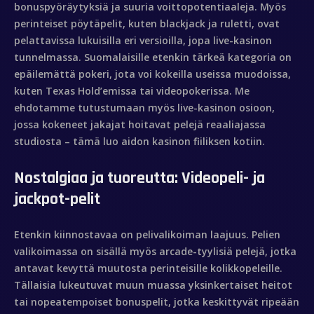
bonuspyöräytyksiä ja suuria voittopotentiaaleja. Myös
perinteiset pöytäpelit, kuten blackjack ja ruletti, ovat
pelattavissa lukuisilla eri versioilla, jopa live-kasinon
tunnelmassa. Suomalaisille etenkin tärkeä kategoria on
epäilemättä pokeri, jota voi kokeilla useissa muodoissa,
kuten Texas Hold’emissa tai videopokerissa. Me
ehdotamme tutustumaan myös live-kasinon osioon,
jossa kokeneet jakajat hoitavat pelejä reaaliajassa
studiosta – tämä luo aidon kasinon fiiliksen kotiin.
Nostalgiaa ja tuoreutta: Videopeli- ja
jackpot-pelit
Etenkin kiinnostavaa on pelivalikoiman laajuus. Pelien
valikoimassa on sisällä myös arcade-tyylisiä pelejä, jotka
antavat kevyttä muutosta perinteisille kolikkopeleille.
Tällaisia lukeutuvat muun muassa yksinkertaiset heitot
tai nopeatempoiset bonuspelit, jotka keskittyvät ripeään