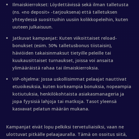
Ilmaiskierrokset:
Löydettävissä sekä ilman talletusta
(ns. «no deposit» -tarjouksena) että talletuksen
yhteydessä suosittuihin uusiin kolikkopeleihin, kuten
uuteen julkaisuun.
Jatkuvat kampanjat:
Kuten viikoittaiset reload-
bonukset (esim. 50% talletusbonus tiistaisin),
häviöiden takaisinmaksut tietyille peleille tai
kuukausittaiset turnaukset, joissa voi ansaita
ylimääräistä rahaa tai ilmaiskierroksia.
VIP-ohjelma:
Jossa uskollisimmat pelaajat nauttivat
etuoikeuksia, kuten korkeampia bonuksia, nopeampia
kotiutuksia, henkilökohtaista asiakasmanageria ja
jopa fyysisiä lahjoja tai matkoja. Tasot yleensä
kasvavat pelatun määrän mukana.
Kampanjat eivät lopu pelkiksi tervetuliaisiksi, vaan ne
ulottuvat pitkälle pelaajauralla. Tämä on osoitus siitä,