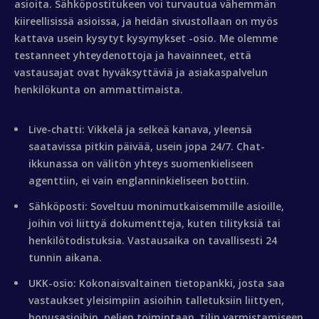
asioita. Sähköpostitukeen voi turvautua vähemmän
kiireellisissä asioissa, ja heidän sivustollaan on myös
kattava usein kysytyt kysymykset -osio. Me olemme
testanneet yhteydenottoja ja havainneet, että
vastausajat ovat hyväksyttäviä ja asiakaspalvelun
henkilökunta on ammattimaista.
Live-chatti:
Vikkelä ja selkeä kanava, yleensä
saatavissa pitkin päivää, usein jopa 24/7. Chat-
ikkunassa on välitön yhteys suomenkieliseen
agenttiin, ei vain englanninkieliseen bottiin.
Sähköposti:
Soveltuu monimutkaisemmille asioille,
joihin voi liittyä dokumentteja, kuten tilityksiä tai
henkilötodistuksia. Vastausaika on tavallisesti 24
tunnin aikana.
UKK-osio:
Kokonaisvaltainen tietopankki, josta saa
vastaukset yleisimpiin asioihin talletuksiin liittyen,
bonusasioihin, pelien toimintaan, tilin varmistamiseen