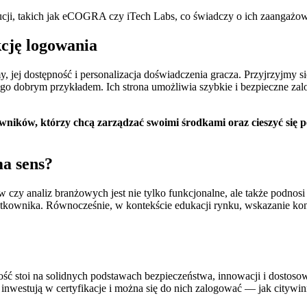
tucji, takich jak eCOGRA czy iTech Labs, co świadczy o ich zaangażowa
cję logowania
, jej dostępność i personalizacja doświadczenia gracza. Przyjrzyjmy
ego dobrym przykładem. Ich strona umożliwia szybkie i bezpieczne zal
wników, którzy chcą zarządzać swoimi środkami oraz cieszyć się p
ma sens?
 czy analiz branżowych jest nie tylko funkcjonalne, ale także podnos
 użytkownika. Równocześnie, w kontekście edukacji rynku, wskazanie k
łość stoi na solidnych podstawach bezpieczeństwa, innowacji i dosto
które inwestują w certyfikacje i można się do nich zalogować — jak cit