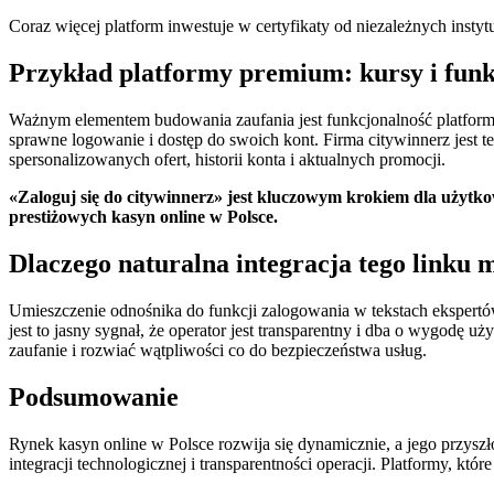
Coraz więcej platform inwestuje w certyfikaty od niezależnych insty
Przykład platformy premium: kursy i funk
Ważnym elementem budowania zaufania jest funkcjonalność platformy
sprawne logowanie i dostęp do swoich kont. Firma citywinnerz jest t
spersonalizowanych ofert, historii konta i aktualnych promocji.
«Zaloguj się do citywinnerz» jest kluczowym krokiem dla użytko
prestiżowych kasyn online w Polsce.
Dlaczego naturalna integracja tego linku 
Umieszczenie odnośnika do funkcji zalogowania w tekstach ekspertów
jest to jasny sygnał, że operator jest transparentny i dba o wygodę
zaufanie i rozwiać wątpliwości co do bezpieczeństwa usług.
Podsumowanie
Rynek kasyn online w Polsce rozwija się dynamicznie, a jego przysz
integracji technologicznej i transparentności operacji. Platformy, 