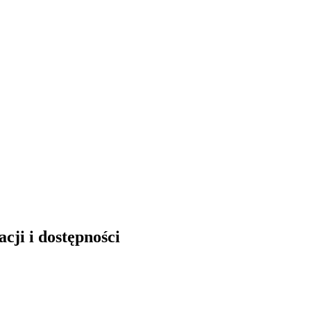
cji i dostępności