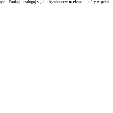
nych. Funkcja «zaloguj się do citywinnerz» to element, który w pełni