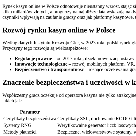
Rynek kasyn online w Polsce odnotowuje nieustanny wzrost, stając 
kilka miliardów złotych, a prognozy na najbliższe lata wskazują na 
czynniki wpływają na zaufanie graczy oraz jak platformy kasynowe, 
Rozwój rynku kasyn online w Polsce
Według danych Instytutu Rozwoju Gier, w 2023 roku polski rynek gi
Przyczyny tego rozwoju są wieloaspektowe:
Regulacje prawne
– od 2017 roku, dzięki nowelizacji ustawy
Innowacje technologiczne
– rozwój mobilnych platform, VR, 
Bezpieczeństwo i transparentność
– rosnące oczekiwania gra
Znaczenie bezpieczeństwa i uczciwości w k
Współczesny gracz oczekuje od operatora kasyna nie tylko atrakcyjn
takich jak:
Parametr
Certyfikaty bezpieczeństwa
Certyfikaty SSL, dochowanie RODO i li
Systemy RNG
Weryfikowalne generator liczb losowyc
Metody płatności
Bezpieczne, wielowarstwowe systemy, w t