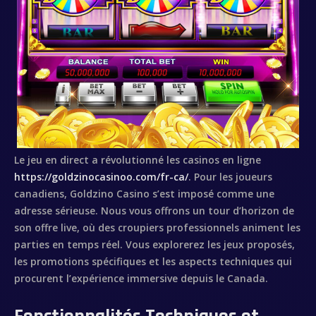
Le jeu en direct a révolutionné les casinos en ligne
https://goldzinocasinoo.com/fr-ca/
. Pour les joueurs
canadiens, Goldzino Casino s’est imposé comme une
adresse sérieuse. Nous vous offrons un tour d’horizon de
son offre live, où des croupiers professionnels animent les
parties en temps réel. Vous explorerez les jeux proposés,
les promotions spécifiques et les aspects techniques qui
procurent l’expérience immersive depuis le Canada.