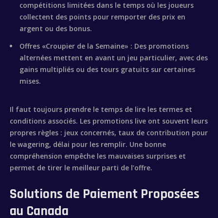
compétitions limitées dans le temps où les joueurs
collectent des points pour remporter des prix en
argent ou des bonus.
Offres «Croupier de la Semaine» :
Des promotions
alternées mettent en avant un jeu particulier, avec des
Inicio
gains multipliés ou des tours gratuits sur certaines
mises.
Sobre mí
Il faut toujours prendre le temps de lire les termes et
Videobook
conditions associés. Les promotions live ont souvent leurs
propres règles : jeux concernés, taux de contribution pour
Trabajos
le wagering, délai pour les remplir. Une bonne
compréhension empêche les mauvaises surprises et
Galería
permet de tirer le meilleur parti de l’offre.
Solutions de Paiement Proposées
Contacto
au Canada