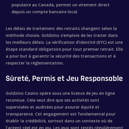
populaire au Canada, permet un virement direct
depuis un compte bancaire local.
Les délais de traitement des retraits changent selon la
méthode choisie. Goldzino s’emploie de les traiter dans
les meilleurs délais. La vérification d’identité (KYC) est une
étape standard obligatoire pour tout premier retrait. Elle
a pour but à garantir la sécurité des transactions et à
respecter la réglementation.
Sûreté, Permis et Jeu Responsable
Goldzino Casino opère sous une licence de jeu en ligne
reconnue. Cela veut dire que ses activités sont
supervisées et auditées pour assurer équité et
transparence. Cet engagement est fondamental pour
établir la crédibilité, surtout dans un contexte où de
l’argent réel est en jeu. Les jeux sont testés régulièrement