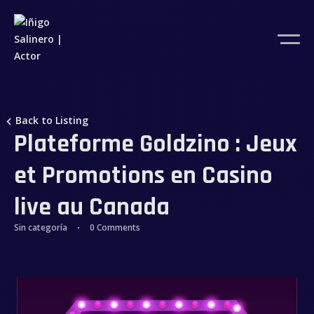
Back to Listing
Plateforme Goldzino : Jeux
et Promotions en Casino
live au Canada
Sin categoría
0 Comments