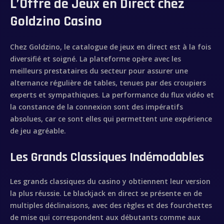
L’Offre de Jeux en Direct chez
Goldzino Casino
Chez Goldzino, le catalogue de jeux en direct est à la fois
diversifié et soigné. La plateforme opère avec les
meilleurs prestataires du secteur pour assurer une
alternance régulière de tables, tenues par des croupiers
experts et sympathiques. La performance du flux vidéo et
la constance de la connexion sont des impératifs
absolues, car ce sont elles qui permettent une expérience
de jeu agréable.
Les Grands Classiques Indémodables
Les grands classiques du casino y obtiennent leur version
la plus réussie. Le blackjack en direct se présente en de
multiples déclinaisons, avec des règles et des fourchettes
de mise qui correspondent aux débutants comme aux