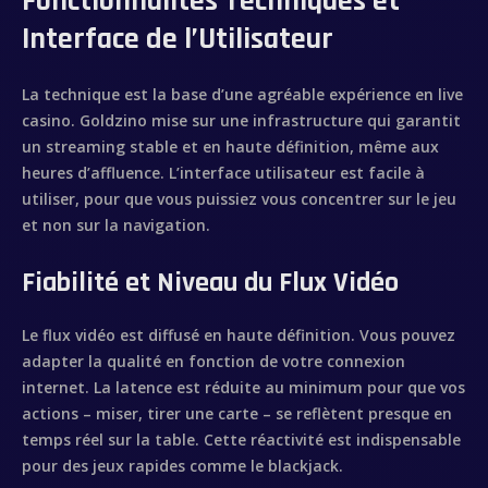
Fonctionnalités Techniques et
Interface de l’Utilisateur
La technique est la base d’une agréable expérience en live
casino. Goldzino mise sur une infrastructure qui garantit
un streaming stable et en haute définition, même aux
heures d’affluence. L’interface utilisateur est facile à
utiliser, pour que vous puissiez vous concentrer sur le jeu
et non sur la navigation.
Fiabilité et Niveau du Flux Vidéo
Le flux vidéo est diffusé en haute définition. Vous pouvez
adapter la qualité en fonction de votre connexion
internet. La latence est réduite au minimum pour que vos
actions – miser, tirer une carte – se reflètent presque en
temps réel sur la table. Cette réactivité est indispensable
pour des jeux rapides comme le blackjack.