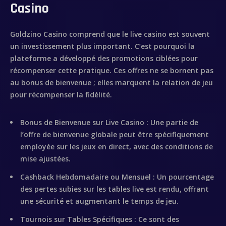
Casino
Goldzino Casino comprend que le live casino est souvent
un investissement plus important. C’est pourquoi la
plateforme a développé des promotions ciblées pour
récompenser cette pratique. Ces offres ne se bornent pas
au bonus de bienvenue ; elles marquent la relation de jeu
pour récompenser la fidélité.
Bonus de Bienvenue sur Live Casino :
Une partie de
l’offre de bienvenue globale peut être spécifiquement
employée sur les jeux en direct, avec des conditions de
mise ajustées.
Cashback Hebdomadaire ou Mensuel :
Un pourcentage
des pertes subies sur les tables live est rendu, offrant
une sécurité et augmentant le temps de jeu.
Tournois sur Tables Spécifiques :
Ce sont des