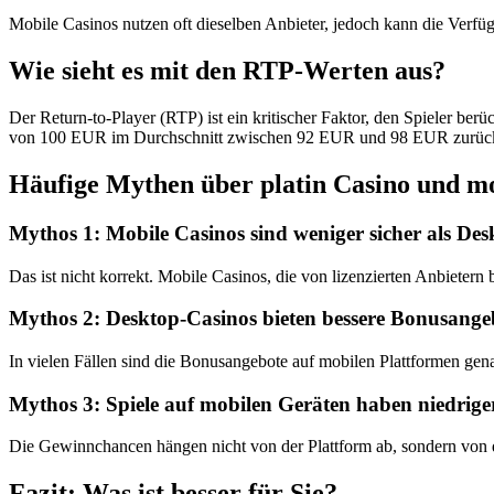
Mobile Casinos nutzen oft dieselben Anbieter, jedoch kann die Verfügb
Wie sieht es mit den RTP-Werten aus?
Der Return-to-Player (RTP) ist ein kritischer Faktor, den Spieler ber
von 100 EUR im Durchschnitt zwischen 92 EUR und 98 EUR zurückerh
Häufige Mythen über platin Casino und mo
Mythos 1: Mobile Casinos sind weniger sicher als De
Das ist nicht korrekt. Mobile Casinos, die von lizenzierten Anbieter
Mythos 2: Desktop-Casinos bieten bessere Bonusange
In vielen Fällen sind die Bonusangebote auf mobilen Plattformen gen
Mythos 3: Spiele auf mobilen Geräten haben niedrig
Die Gewinnchancen hängen nicht von der Plattform ab, sondern von de
Fazit: Was ist besser für Sie?