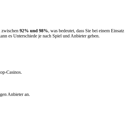
el zwischen
92% und 98%
, was bedeutet, dass Sie bei einem Einsatz
n es Unterschiede je nach Spiel und Anbieter geben.
top-Casinos.
igen Anbieter an.