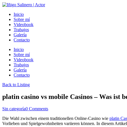
Inicio
Sobre mí
Videobook
Trabajos
Galería
Contacto
Inicio
Sobre mí
Videobook
Trabajos
Galería
Contacto
Back to Listing
platin casino vs mobile Casinos – Was ist b
Sin categoría
0 Comments
Die Wahl zwischen einem traditionellen Online-Casino wie
platin Ca
Vorlieben und Spielgewohnheiten variieren können. In diesem Artikel 