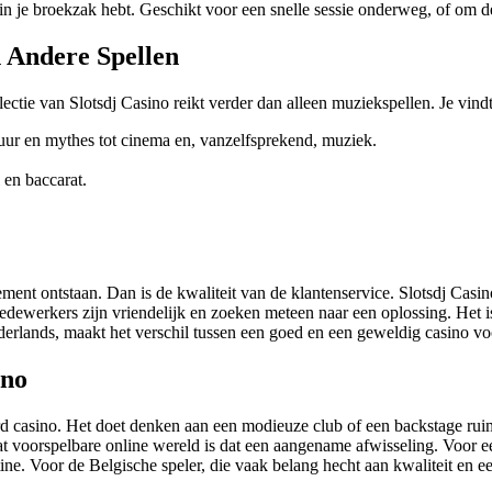
 DJ in je broekzak hebt. Geschikt voor een snelle sessie onderweg, of o
 Andere Spellen
electie van Slotsdj Casino reikt verder dan alleen muziekspellen. Je vindt
uur en mythes tot cinema en, vanzelfsprekend, muziek.
 en baccarat.
ent ontstaan. Dan is de kwaliteit van de klantenservice. Slotsdj Casin
dewerkers zijn vriendelijk en zoeken meteen naar een oplossing. Het is 
derlands, maakt het verschil tussen een goed en een geweldig casino vo
ino
daard casino. Het doet denken aan een modieuze club of een backstage r
wat voorspelbare online wereld is dat een aangename afwisseling. Voor e
ine. Voor de Belgische speler, die vaak belang hecht aan kwaliteit en 