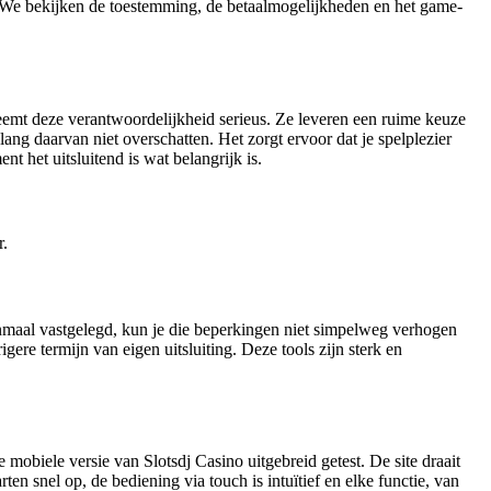
ië. We bekijken de toestemming, de betaalmogelijkheden en het game-
 neemt deze verantwoordelijkheid serieus. Ze leveren een ruime keuze
ang daarvan niet overschatten. Het zorgt ervoor dat je spelplezier
nt het uitsluitend is wat belangrijk is.
r.
Eenmaal vastgelegd, kun je die beperkingen niet simpelweg verhogen
re termijn van eigen uitsluiting. Deze tools zijn sterk en
 mobiele versie van Slotsdj Casino uitgebreid getest. De site draait
en snel op, de bediening via touch is intuïtief en elke functie, van