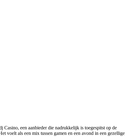
 Casino, een aanbieder die nadrukkelijk is toegespitst op de
 Het voelt als een mix tussen gamen en een avond in een gezellige