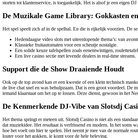
storten tot klantenservice, is toegankelijk. Het is alsof je een eigen
De Muzikale Game Library: Gokkasten en
Het spel speelt zich af in de spelhal. En die is rijkelijk voorzien. De s
Hedendaagse video slots met uiteenlopende thema’s: van avont
Klassieke fruitautomaten voor een scheutje nostalgie.
Een solide keuze tafelspellen zoals eenentwintigen, roulettetafel
Een live casino sectie met levende dealers in real-time streams.
Support die de Show Draaiende Houdt
Ook op de top avond kan er een kwestie of een klein technisch mankem
de live chat snel en was behulpzaam. Dat is een groot voordeel. De me
iemand klaarstaat om het op te lossen. Deze dienst, gewoon in het Ne
De Kenmerkende DJ-Vibe van Slotsdj Cas
Het thema springt er meteen uit. Slotsdj Casino is niet als een stan
dat muziekidee. Het resultaat is verfrissend en modern. In het soms 
hoe het voelt om hier te spelen. Het neemt je mee van de normale rout
louter voor het gokken, je komt voor de hele beleving.