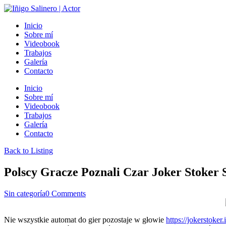
Inicio
Sobre mí
Videobook
Trabajos
Galería
Contacto
Inicio
Sobre mí
Videobook
Trabajos
Galería
Contacto
Back to Listing
Polscy Gracze Poznali Czar Joker Stoker 
Sin categoría
0 Comments
Nie wszystkie automat do gier pozostaje w głowie
https://jokerstoker.