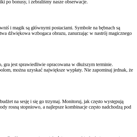
ki po bonusy, i zebraliśmy nasze obserwacje.
towniś i magik są głównymi postaciami. Symbole na bębnach są
arstwa dźwiękowa wzbogaca obrazu, zanurzając w nastrój magicznego
o, gra jest sprawiedliwie opracowana w dłuższym terminie.
olom, można uzyskać największe wypłaty. Nie zapominaj jednak, że
żet na sesję i się go trzymaj. Monitoruj, jak często występują
rody rosną stopniowo, a najlepsze kombinacje często nadchodzą pod