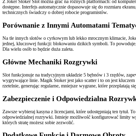
Z Joker Stoker Slot można grać na różnych platformach: od komputera 
dostępne. Interfejs automatycznie dopasowuje się do rozmiaru ekran
technicznych świadczy o dobrej robocie programistów.
Porównanie z Innymi Automatami Tematy
Na tle innych slotów o cyrkowym lub lekko mrocznym klimacie, Joke
jednej, kluczowej funkcji: blokowaniu dzikich symboli. To powoduje, 
Dla wielu osób to będzie duża zaleta.
Główne Mechaniki Rozgrywki
Slot funkcjonuje na tradycyjnym układzie 5 bębnów i 3 rzędów, zape
wygrywające linie. Magik Stoker jest jako scatter i to on jest klucze
rzetelnie, generując regularne, mniejsze wygrane, które przeplatają s
Zabezpieczenie i Odpowiedzialna Rozryw
Zawsze wybieraj kasyna z licencjami, które udostępniają ten tytuł. T
odpowiedzialnej rozrywki. Istnieje możliwość konfigurować limity wp
których stratę możesz sobie zezwolić.
Dodatkowe Funkcje i Darmowe Obroty