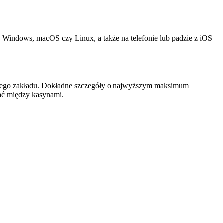
 Windows, macOS czy Linux, a także na telefonie lub padzie z iOS
ojego zakładu. Dokładne szczegóły o najwyższym maksimum
wać między kasynami.