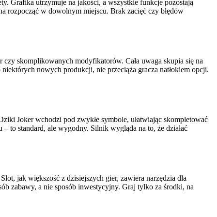
y. Grafika utrzymuje na jakości, a wszystkie funkcje pozostają
można rozpocząć w dowolnym miejscu. Brak zacięć czy błędów
ier czy skomplikowanych modyfikatorów. Cała uwaga skupia się na
 niektórych nowych produkcji, nie przeciąża gracza natłokiem opcji.
. Dziki Joker wchodzi pod zwykłe symbole, ułatwiając skompletować
u – to standard, ale wygodny. Silnik wygląda na to, że działać
lot, jak większość z dzisiejszych gier, zawiera narzędzia dla
ób zabawy, a nie sposób inwestycyjny. Graj tylko za środki, na