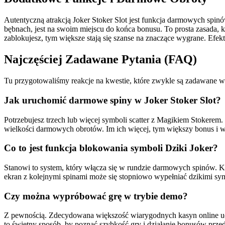
Autentyczną atrakcją Joker Stoker Slot jest funkcja darmowych spinó
bębnach, jest na swoim miejscu do końca bonusu. To prosta zasada,
zablokujesz, tym większe stają się szanse na znaczące wygrane. Efe
Najczęściej Zadawane Pytania (FAQ)
Tu przygotowaliśmy reakcje na kwestie, które zwykle są zadawane wś
Jak uruchomić darmowe spiny w Joker Stoker Slot?
Potrzebujesz trzech lub więcej symboli scatter z Magikiem Stokerem
wielkości darmowych obrotów. Im ich więcej, tym większy bonus i w
Co to jest funkcja blokowania symboli Dziki Joker?
Stanowi to system, który włącza się w rundzie darmowych spinów. Ka
ekran z kolejnymi spinami może się stopniowo wypełniać dzikimi s
Czy można wypróbować grę w trybie demo?
Z pewnością. Zdecydowana większość wiarygodnych kasyn online udo
to świetny sposób, by poznać szybkość gry i działanie bonusów przed