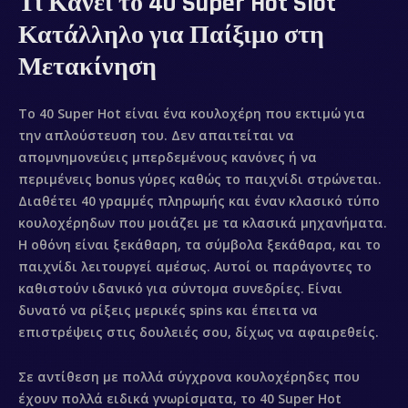
Τι Κάνει το 40 Super Hot Slot
Κατάλληλο για Παίξιμο στη
Μετακίνηση
Το 40 Super Hot είναι ένα κουλοχέρη που εκτιμώ για
την απλούστευση του. Δεν απαιτείται να
απομνημονεύεις μπερδεμένους κανόνες ή να
περιμένεις bonus γύρες καθώς το παιχνίδι στρώνεται.
Διαθέτει 40 γραμμές πληρωμής και έναν κλασικό τύπο
κουλοχέρηδων που μοιάζει με τα κλασικά μηχανήματα.
Η οθόνη είναι ξεκάθαρη, τα σύμβολα ξεκάθαρα, και το
παιχνίδι λειτουργεί αμέσως. Αυτοί οι παράγοντες το
καθιστούν ιδανικό για σύντομα συνεδρίες. Είναι
δυνατό να ρίξεις μερικές spins και έπειτα να
επιστρέψεις στις δουλειές σου, δίχως να αφαιρεθείς.
Σε αντίθεση με πολλά σύγχρονα κουλοχέρηδες που
έχουν πολλά ειδικά γνωρίσματα, το 40 Super Hot