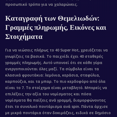
προσωπικό τρόπο για να χαλαρώνεις.
Καταγραφή των Θεμελιωδών:
Γραμμές πληρωμής, Εικόνες και
Στοιχήματα
Για να νιώσεις πλήρως το 40 Super Hot, χρειάζεται να
γνωρίζεις τα βασικά. Το παιχνίδι έχει 40 σταθερές
γραμμές πληρωμής. Αυτό υπονοεί ότι σε κάθε γύρα
ενεργοποιούνται όλες μαζί. Τα σύμβολα είναι τα
κλασικά φρουτάκια: λεμόνια, κεράσια, σταφύλια,
καρπούζια, και τα μπαρ. Το πιο κερδοφόρο από όλα
είναι το 7. Το στοίχημα είναι μεταβλητό. Μπορείς να
επιλέξεις την αξία του νομίσματος και πόσα
νομίσματα θα παίξεις ανά γραμμή, διαμορφώνοντας
έτσι το συνολικό ποντάρισμα ανά spin. Πάντα άρχισε
με μικρά ποντάρια όταν δοκιμάζεις, ειδικά σε δημόσιο