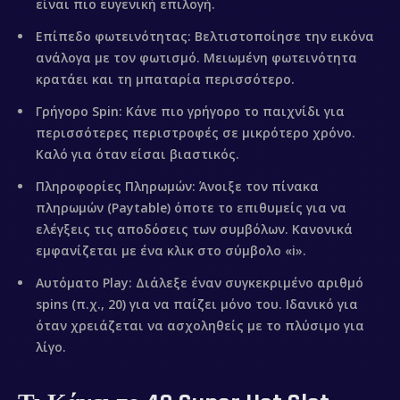
είναι πιο ευγενική επιλογή.
Επίπεδο φωτεινότητας:
Βελτιστοποίησε την εικόνα
ανάλογα με τον φωτισμό. Μειωμένη φωτεινότητα
κρατάει και τη μπαταρία περισσότερο.
Γρήγορο Spin:
Κάνε πιο γρήγορο το παιχνίδι για
περισσότερες περιστροφές σε μικρότερο χρόνο.
Καλό για όταν είσαι βιαστικός.
Πληροφορίες Πληρωμών:
Άνοιξε τον πίνακα
πληρωμών (Paytable) όποτε το επιθυμείς για να
ελέγξεις τις αποδόσεις των συμβόλων. Κανονικά
εμφανίζεται με ένα κλικ στο σύμβολο «i».
Αυτόματο Play:
Διάλεξε έναν συγκεκριμένο αριθμό
spins (π.χ., 20) για να παίζει μόνο του. Ιδανικό για
όταν χρειάζεται να ασχοληθείς με το πλύσιμο για
λίγο.