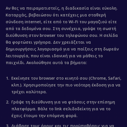
Αν θες να πειραματιστείς, η διαδικασία είναι εύκολη.
Καταρχάς, βεβαιώσου ότι κατέχεις μια σταθερή
σύνδεση internet, είτε από το Wi-Fi του μαγαζιού είτε
από τα δεδομένα σου. Στη συνέχεια, γράψε τη σωστή
διεύθυνση στον browser του τηλεφώνου σου. Η σελίδα
θα φορτώσει γρήγορα. Δεν χρειάζεται να
δημιουργήσεις λογαριασμό για να παίξεις στη δωρεάν
λειτουργία, που είναι ιδανική για να μάθεις το
παιχνίδι. Ακολούθησε αυτά τα βήματα:
Εκκίνησε τον browser στο κινητό σου (Chrome, Safari,
κλπ.). Χρησιμοποίησε την πιο νεότερη έκδοση για να
τρέχει καλύτερα.
Γράψε τη διεύθυνση για να φτάσεις στην επίσημη
πλατφόρμα. Βάλε το link σελιδοδείκτη για να το
έχεις έτοιμο την επόμενη φορά.
Διάβασε τους όρους και τις προϋποθέσεις για να