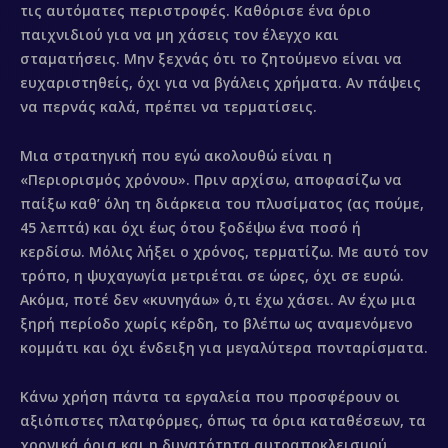
τις αυτόματες περιστροφές. Καθόρισε ένα όριο
παιχνιδιού για να μη χάσεις τον έλεγχο και
σταματήσεις. Μην ξεχνάς ότι το ζητούμενο είναι να
ευχαριστηθείς, όχι για να βγάλεις χρήματα. Αν πάψεις
να περνάς καλά, πρέπει να τερματίσεις.
Μια στρατηγική που εγώ ακολουθώ είναι η
«Περιορισμός χρόνου». Πριν αρχίσω, αποφασίζω να
παίξω καθ’ όλη τη διάρκεια του πλυσίματος (ας πούμε,
45 λεπτά) και όχι έως ότου ξοδέψω ένα ποσό ή
κερδίσω. Μόλις λήξει ο χρόνος, τερματίζω. Με αυτό τον
τρόπο, η ψυχαγωγία μετριέται σε ώρες, όχι σε ευρώ.
Ακόμα, ποτέ δεν «κυνηγάω» ό,τι έχω χάσει. Αν έχω μια
ξηρή περίοδο χωρίς κέρδη, το βλέπω ως αναμενόμενο
κομμάτι και όχι ένδειξη για μεγαλύτερα πονταρίσματα.
Κάνω χρήση πάντα τα εργαλεία που προσφέρουν οι
αξιόπιστες πλατφόρμες, όπως τα όρια καταθέσεων, τα
χρονικά όρια και η δυνατότητα αυτοαποκλεισμού.