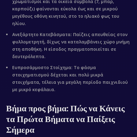
χρωματισμοί και τα οικεία σύμβολα (7, μπαρ,
Galería
καρπούζι) φαίνονται εύκολα έως και σε μικρού
μεγέθους οθόνη κινητού, στο το ηλιακό φως του
Contacto
ηλίου.
Ανεξάρτητο Κατεβάσματα:
Παίζεις απευθείας στον
φυλλομετρητή, δίχως να καταλαμβάνεις χώρο μνήμη
στη αποθήκη. Η είσοδος πραγματοποιείται σε
δευτερόλεπτα.
Ευπροσάρμοστο Στοίχημα:
Το φάσμα
στοιχηματισμού δέχεται και πολύ μικρά
στοιχήματα, τέλεια για μεγάλη περίοδο παιχνιδιού
με μικρό κεφάλαια.
Βήμα προς βήμα: Πώς να Κάνεις
τα Πρώτα Βήματα να Παίξεις
Σήμερα