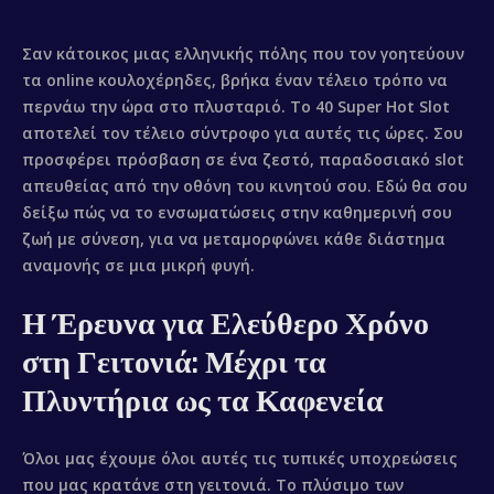
Σαν κάτοικος μιας ελληνικής πόλης που τον γοητεύουν
τα online κουλοχέρηδες, βρήκα έναν τέλειο τρόπο να
περνάω την ώρα στο πλυσταριό. Το 40 Super Hot Slot
αποτελεί τον τέλειο σύντροφο για αυτές τις ώρες. Σου
προσφέρει πρόσβαση σε ένα ζεστό, παραδοσιακό slot
απευθείας από την οθόνη του κινητού σου. Εδώ θα σου
δείξω πώς να το ενσωματώσεις στην καθημερινή σου
ζωή με σύνεση, για να μεταμορφώνει κάθε διάστημα
αναμονής σε μια μικρή φυγή.
Η Έρευνα για Ελεύθερο Χρόνο
στη Γειτονιά: Μέχρι τα
Πλυντήρια ως τα Καφενεία
Όλοι μας έχουμε όλοι αυτές τις τυπικές υποχρεώσεις
που μας κρατάνε στη γειτονιά. Το πλύσιμο των