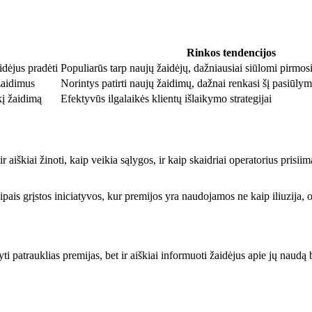
Rinkos tendencijos
idėjus pradėti
Populiarūs tarp naujų žaidėjų, dažniausiai siūlomi pirmosi
žaidimus
Norintys patirti naujų žaidimų, dažnai renkasi šį pasiūly
kį žaidimą
Efektyvūs ilgalaikės klientų išlaikymo strategijai
r aiškiai žinoti, kaip veikia sąlygos, ir kaip skaidriai operatorius prisi
pais grįstos iniciatyvos, kur premijos yra naudojamos ne kaip iliuzija, 
ūlyti patrauklias premijas, bet ir aiškiai informuoti žaidėjus apie jų naudą 