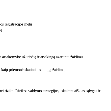
os registracijos metu
mą
ima atsakomybę už teisėtą ir atsakingą azartinių žaidimų
o kaip priemonė skatinti atsakingą žaidimą.
bei riziką. Rizikos valdymo strategijos, įskaitant aiškias sąlygas ir