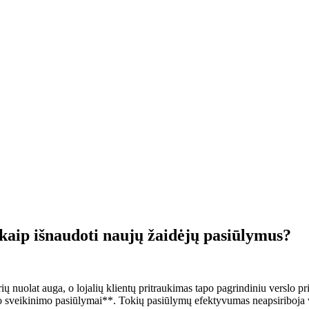
kaip išnaudoti naujų žaidėjų pasiūlymus?
rių nuolat auga, o lojalių klientų pritraukimas tapo pagrindiniu verslo pr
o sveikinimo pasiūlymai**. Tokių pasiūlymų efektyvumas neapsiriboja vi