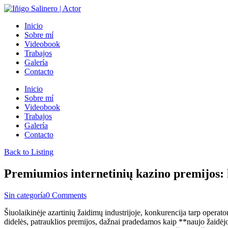
Inicio
Sobre mí
Videobook
Trabajos
Galería
Contacto
Inicio
Sobre mí
Videobook
Trabajos
Galería
Contacto
Back to Listing
Premiumios internetinių kazino premijos: 
Sin categoría
0 Comments
Šiuolaikinėje azartinių žaidimų industrijoje, konkurencija tarp operato
didelės, patrauklios premijos, dažnai pradedamos kaip **naujo žaidėj