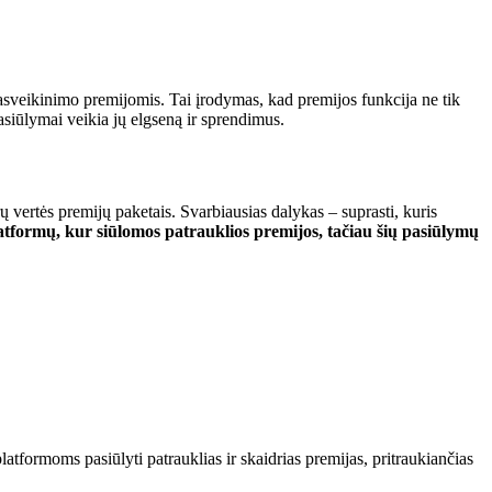
 pasveikinimo premijomis. Tai įrodymas, kad premijos funkcija ne tik
 pasiūlymai veikia jų elgseną ir sprendimus.
ų vertės premijų paketais. Svarbiausias dalykas – suprasti, kuris
latformų, kur siūlomos patrauklios premijos, tačiau šių pasiūlymų
 platformoms pasiūlyti patrauklias ir skaidrias premijas, pritraukiančias