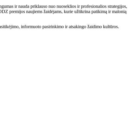
gumas ir nauda priklauso nuo nuoseklios ir profesionalios strategijos,
p GODZ premijos naujiems žaidėjams, kurie užtikrina patikimą ir malonią
 pasitikėjimo, informuoto pasirinkimo ir atsakingo žaidimo kultūros.