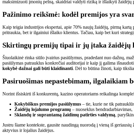
maksimizuoti įmonių pelną, skaidriai valdyti riziką ir išlaikyti žaidėjų
Pažinimo reikšmė: kodėl premijos yra sva
Kaip teigia industrijos ekspertai, apie 70% naujų žaidėjų, pirmą kartą
pritraukia, bet ir ilgainiui išlaiko klientus. Tačiau, kaip bet kuri stra
Skirtingų premijų tipai ir jų įtaka žaidėjų
Šiuolaikinė rinka siūlo įvairius pasiūlymus, pradedant nuo dažnų, mažų 
pasiūlymas patrauklus konkrečiai auditorijai ir kaip jį galima išnaudo
kokybė dažnai gali būti klaidinanti
. Dėl to būtina žinoti, kaip tikslia
Pasiruošimas nepastebimam, ilgalaikiam 
Norint išsiskirti iš konkurentų, kazino operatoriams reikalinga komplek
Kokybiškus premijos pasiūlymus
– tie, kurie ne tik patrauklūs
Žaidėjų lojalumo programų
– nuoseklus bendradarbiavimas, ku
Sklandų ir suprantamą žaidimų patirties valdymą
, paryški
Justru šiame kontekste, gausite naudingą nuorodą į vieną iš geriausių
aktyvius ir lojalius žaidėjus.