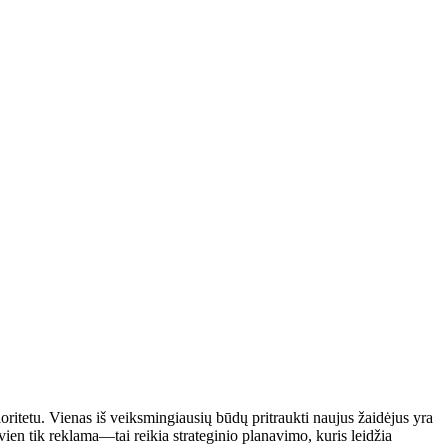
ioritetu. Vienas iš veiksmingiausių būdų pritraukti naujus žaidėjus yra
en tik reklama—tai reikia strateginio planavimo, kuris leidžia