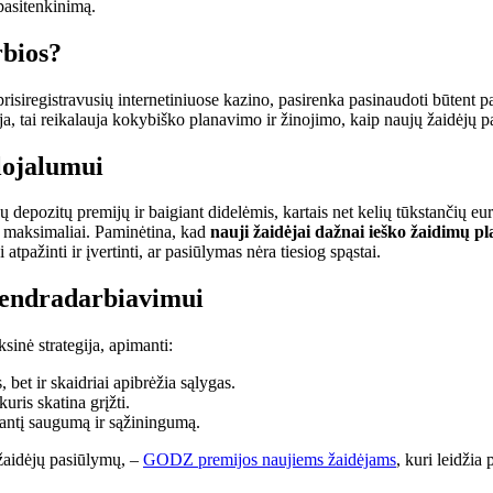
 pasitenkinimą.
rbios?
 prisiregistravusių internetiniuose kazino, pasirenka pasinaudoti būtent
tegija, tai reikalauja kokybiško planavimo ir žinojimo, kaip naujų žaidėjų
 lojalumui
depozitų premijų ir baigiant didelėmis, kartais net kelių tūkstančių eur
ti maksimaliai. Paminėtina, kad
nauji žaidėjai dažnai ieško žaidimų p
i atpažinti ir įvertinti, ar pasiūlymas nėra tiesiog spąstai.
bendradarbiavimui
sinė strategija, apimanti:
, bet ir skaidriai apibrėžia sąlygas.
ris skatina grįžti.
nantį saugumą ir sąžiningumą.
 žaidėjų pasiūlymų, –
GODZ premijos naujiems žaidėjams
, kuri leidžia