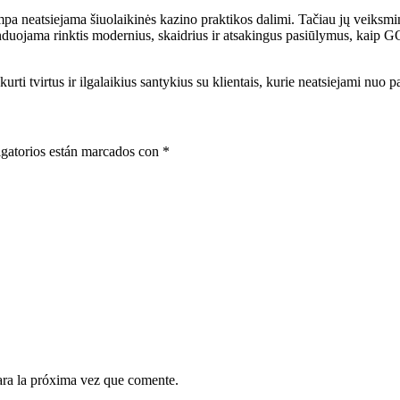
pa neatsiejama šiuolaikinės kazino praktikos dalimi. Tačiau jų veiksmin
ekomenduojama rinktis modernius, skaidrius ir atsakingus pasiūlymus, kai
kurti tvirtus ir ilgalaikius santykius su klientais, kurie neatsiejami nuo
gatorios están marcados con
*
ara la próxima vez que comente.