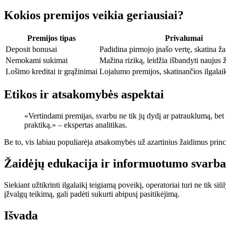
Kokios premijos veikia geriausiai?
Premijos tipas
Privalumai
Deposit bonusai
Padidina pirmojo įnašo vertę, skatina ža
Nemokami sukimai
Mažina riziką, leidžia išbandyti naujus 
Lošimo kreditai ir grąžinimai
Lojalumo premijos, skatinančios ilgalai
Etikos ir atsakomybės aspektai
«Vertindami premijas, svarbu ne tik jų dydį ar patrauklumą, bet i
praktiką.» – ekspertas analitikas.
Be to, vis labiau populiarėja atsakomybės už azartinius žaidimus princi
Žaidėjų edukacija ir informuotumo svarba
Siekiant užtikrinti ilgalaikį teigiamą poveikį, operatoriai turi ne tik si
įžvalgų teikimą, gali padėti sukurti abipusį pasitikėjimą.
Išvada