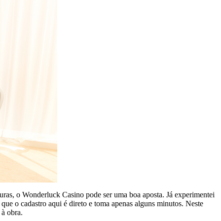
curas, o Wonderluck Casino pode ser uma boa aposta. Já experimentei
é que o cadastro aqui é direto e toma apenas alguns minutos. Neste
 à obra.