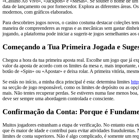
«Cassino Ao Vivo», «Jackpots» e «Mesas». Se souber o nome de um jog
data de lançamento ou por fornecedor. Explora as diferentes áreas. O
modernos, com gráficos elaborados.
Para descobrires jogos novos, o casino costuma destacar coleções te
maneira de compreenderes as regras e as mecânicas sem gastar dinheiro
jogando, a plataforma pode iniciar a sugerir-te jogos semelhantes aos 
Começando a Tua Primeira Jogada e Sugest
Chegou a hora da tua primeira aposta real. Escolhe um jogo que já exp
valor da aposta de acordo com os limites da mesa e, mais importante,
botão de «Spin» ou «Apostar» e deixa rolar. A primeira vitória, mes
Se estás no início, a minha dica principal é esta: determina limites
http
na secção de jogo responsável, como os limites de depósito ou as opçõ
mais. Não tentes recuperar perdas. Se estiveres numa fase menos boa,
deve ser sempre uma abordagem controlada e consciente.
Confirmação da Conta: Porque é Fundame
Muitos jogadores estranham a etapa de verificação. No entanto esta e
que és maior de idade e contribui para evitar atividades fraudulentas
limites de conta superiores. Não é algo complicado, é somente um req