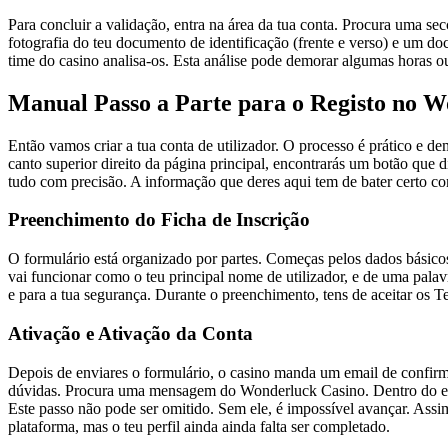
Para concluir a validação, entra na área da tua conta. Procura uma 
fotografia do teu documento de identificação (frente e verso) e um d
time do casino analisa-os. Esta análise pode demorar algumas horas ou 
Manual Passo a Parte para o Registo no 
Então vamos criar a tua conta de utilizador. O processo é prático e de
canto superior direito da página principal, encontrarás um botão que 
tudo com precisão. A informação que deres aqui tem de bater certo com
Preenchimento do Ficha de Inscrição
O formulário está organizado por partes. Começas pelos dados básico
vai funcionar como o teu principal nome de utilizador, e de uma pala
e para a tua segurança. Durante o preenchimento, tens de aceitar os Te
Ativação e Ativação da Conta
Depois de enviares o formulário, o casino manda um email de confirma
dúvidas. Procura uma mensagem do Wonderluck Casino. Dentro do emai
Este passo não pode ser omitido. Sem ele, é impossível avançar. Assi
plataforma, mas o teu perfil ainda ainda falta ser completado.