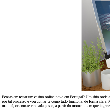
Pensas em testar um casino online novo em Portugal? Um sítio onde a
por tal processo e vou contar-te como tudo funciona, de forma clara. M
manual, oriento-te em cada passo, a partir do momento em que ingressa