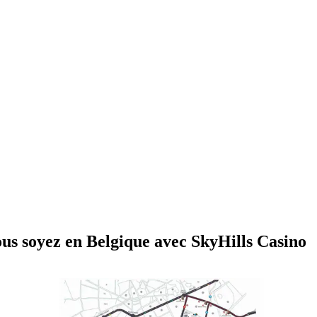
ous soyez en Belgique avec SkyHills Casino