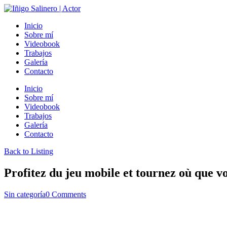
Inicio
Sobre mí
Videobook
Trabajos
Galería
Contacto
Inicio
Sobre mí
Videobook
Trabajos
Galería
Contacto
Back to Listing
Profitez du jeu mobile et tournez où que v
Sin categoría
0 Comments