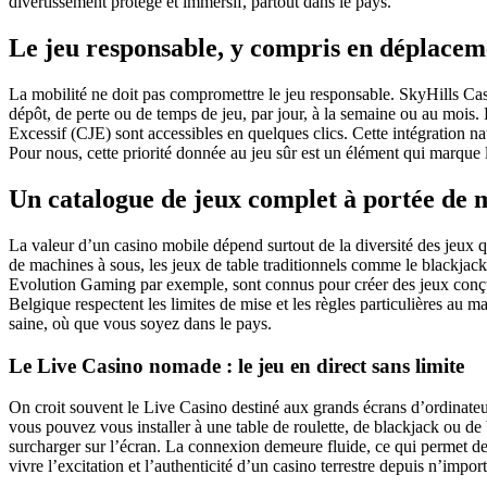
divertissement protégé et immersif, partout dans le pays.
Le jeu responsable, y compris en déplacem
La mobilité ne doit pas compromettre le jeu responsable. SkyHills Casi
dépôt, de perte ou de temps de jeu, par jour, à la semaine ou au mois. 
Excessif (CJE) sont accessibles en quelques clics. Cette intégration na
Pour nous, cette priorité donnée au jeu sûr est un élément qui marque l
Un catalogue de jeux complet à portée de 
La valeur d’un casino mobile dépend surtout de la diversité des jeux 
de machines à sous, les jeux de table traditionnels comme le blackjack,
Evolution Gaming par exemple, sont connus pour créer des jeux conçu
Belgique respectent les limites de mise et les règles particulières au 
saine, où que vous soyez dans le pays.
Le Live Casino nomade : le jeu en direct sans limite
On croit souvent le Live Casino destiné aux grands écrans d’ordinateu
vous pouvez vous installer à une table de roulette, de blackjack ou de b
surcharger sur l’écran. La connexion demeure fluide, ce qui permet de 
vivre l’excitation et l’authenticité d’un casino terrestre depuis n’imp