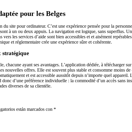
daptée pour les Belges
 du site pour ordinateur. C’est une expérience pensée pour la personne 
 sont à un ou deux appuis. La navigation est logique, sans superflus. U
iens vers les services d’aide sont bien accessibles et et aisément repérable
nique et réglementaire crée une expérience sûre et cohérente.
x stratégique
chacune ayant ses avantages. L’application dédiée, à télécharger sur le s
les nouvelles offres. Elle est souvent plus stable et consomme moins d
matiquement et est accessible aussitôt depuis n’importe quel appareil. L
d donc d’une préférence individuelle : la commodité d’un accès sans inst
udes diverses de sa clientèle.
gatorios están marcados con
*