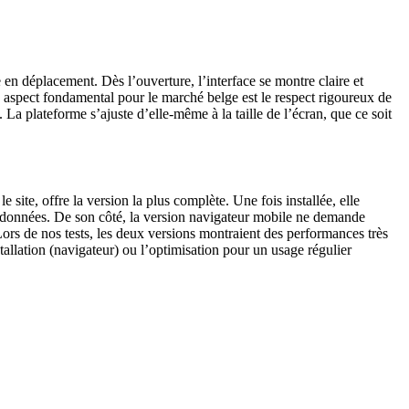
en déplacement. Dès l’ouverture, l’interface se montre claire et
n aspect fondamental pour le marché belge est le respect rigoureux de
s. La plateforme s’ajuste d’elle-même à la taille de l’écran, que ce soit
ite, offre la version la plus complète. Une fois installée, elle
e données. De son côté, la version navigateur mobile ne demande
ors de nos tests, les deux versions montraient des performances très
allation (navigateur) ou l’optimisation pour un usage régulier