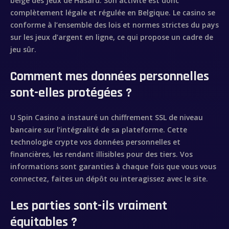
belge des Jeux de Hasard. Son activité est donc
complètement légale et régulée en Belgique. Le casino se
conforme à l’ensemble des lois et normes strictes du pays
sur les jeux d’argent en ligne, ce qui propose un cadre de
jeu sûr.
Comment mes données personnelles
sont-elles protégées ?
U Spin Casino a instauré un chiffrement SSL de niveau
bancaire sur l’intégralité de sa plateforme. Cette
technologie crypte vos données personnelles et
financières, les rendant illisibles pour des tiers. Vos
informations sont garanties à chaque fois que vous vous
connectez, faites un dépôt ou interagissez avec le site.
Les parties sont-ils vraiment
équitables ?