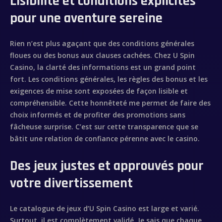
Lisibilité et conditions explicites
pour une aventure sereine
Inicio
Rien n’est plus agaçant que des conditions générales
floues ou des bonus aux clauses cachées. Chez U Spin
Sobre mí
Casino, la clarté des informations est un grand point
fort. Les conditions générales, les règles des bonus et les
exigences de mise sont exposées de façon lisible et
Videobook
compréhensible. Cette honnêteté me permet de faire des
choix informés et de profiter des promotions sans
Trabajos
fâcheuse surprise. C’est sur cette transparence que se
bâtit une relation de confiance pérenne avec le casino.
Galería
Des jeux justes et approuvés pour
Contacto
votre divertissement
Le catalogue de jeux d’U Spin Casino est large et varié.
Surtout, il est complètement validé. Je sais que chaque