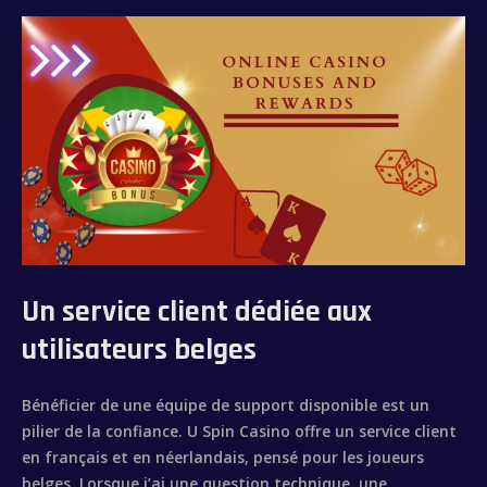
Un service client dédiée aux
utilisateurs belges
Bénéficier de une équipe de support disponible est un
pilier de la confiance. U Spin Casino offre un service client
en français et en néerlandais, pensé pour les joueurs
belges. Lorsque j’ai une question technique, une