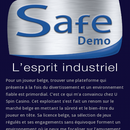
Pour un joueur belge, trouver une plateforme qui
présente à la fois du divertissement et un environnement
fiable est primordial. C’est ce qui m’a convaincu chez U
Spin Casino. Cet exploitant s’est fait un renom sur le
marché belge en mettant la sûreté et le bien-être du
joueur en tête. Sa licence belge, sa sélection de jeux
régulés et ses engagements sans équivoque forment un
environnement où je peux me focaliser sur l’amusement,