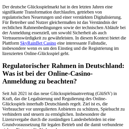
Der deutsche Glücksspielmarkt hat in den letzten Jahren eine
signifikante Transformation durchlaufen, getrieben von
regulatorischen Neuerungen und einer verstärkten Digitalisierung.
Für Betreiber und Nutzer gleichermaßen ist das Verständnis der
rechtlichen Rahmenbedingungen sowie der technischen Abläufe bei
der Anmeldung essenziell, um sowohl Sicherheit als auch
Vertrauenswürdigkeit zu gewährleisten. In diesem Kontext bietet die
Plattform
SkyRainBet Casino
eine interessante Fallstudie,
insbesondere wenn es um den Einstieg und die Registrierung im
lizenzierten Online-Glücksspiel geht.
Regulatorischer Rahmen in Deutschland:
Was ist bei der Online-Casino-
Anmeldung zu beachten?
Seit Juli 2021 ist das neue Glücksspielstaatsvertrag (GlüStV) in
Kraft, das die Legalisierung und Regulierung des Online-
Glücksspiels innerhalb Deutschlands regelt. Ziel ist es, die
Verbraucher vor unregulierten Anbietern zu schützen, Spielsucht zu
verhindern und steuern zu ermöglichen. Insbesondere die
Lizenzvergabe durch die zuständigen Landesbehörden ist eine
Grundvoraussetzung für legalen Betrieb und die damit verbundene