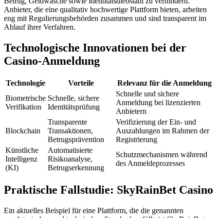
Betrug, Geldwäsche sowie Identitätsdiebstahl zu verhindern.
Anbieter, die eine qualitativ hochwertige Plattform bieten, arbeiten
eng mit Regulierungsbehörden zusammen und sind transparent im
Ablauf ihrer Verfahren.
Technologische Innovationen bei der
Casino-Anmeldung
Technologie
Vorteile
Relevanz für die Anmeldung
Schnelle und sichere
Biometrische
Schnelle, sichere
Anmeldung bei lizenzierten
Verifikation
Identitätsprüfung
Anbietern
Transparente
Verifizierung der Ein- und
Blockchain
Transaktionen,
Auszahlungen im Rahmen der
Betrugsprävention
Registrierung
Künstliche
Automatisierte
Schutzmechanismen während
Intelligenz
Risikoanalyse,
des Anmeldeprozesses
(KI)
Betrugserkennung
Praktische Fallstudie: SkyRainBet Casino
Ein aktuelles Beispiel für eine Plattform, die die genannten