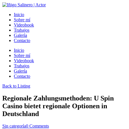
Inicio
Sobre mí
Videobook
Trabajos
Galería
Contacto
Inicio
Sobre mí
Videobook
Trabajos
Galería
Contacto
Back to Listing
Regionale Zahlungsmethoden: U Spin
Casino bietet regionale Optionen in
Deutschland
Sin categoría
0 Comments