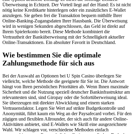
Überweisung in Echtzeit. Der Vorteil liegt auf der Hand: Es ist nicht
nötig keine Kreditkarte hinterlegen oder ein zusätzliches E-Wallet
anzulegen. Sie geben frei die Transaktion bequem mithilfe Ihrer
Online-Banking-Zugangsdaten Ihrer Hausbank. Die Überweisung
wird in wenigen Sekunden abgeschlossen, das Geld ist direkt auf
Ihrem Spielerkonto bereit. Diese Methode kombiniert die
Vertrautheit der Banküberweisung mit der Schnelligkeit aktueller
Online-Transaktionen. Ein absoluter Favorit in Deutschland.
Wie bestimmen Sie die optimale
Zahlungsmethode für sich aus
Bei der Auswahl an Optionen bei U Spin Casino überlegen Sie
vielleicht, welche Methode die geeignete für Sie ist. Die Antwort
hängt von Ihren persönlichen Prioritäten ab. Wenn Ihnen maximale
Sicherheit und die Nutzung speziell deutscher Bankinfrastruktur am
relevantesten sind, sind Giropay oder die Sofortüberweisung ideal.
Sie überzeugen mit direkter Abwicklung und einem starken
Vertrauensfaktor. Legen Sie Wert auf strikte Budgetkontrolle und
Anonymität, führt kaum ein Weg an der Paysafecard vorbei. Für den
zügigen und flexiblen Allrounder, der sich auch für andere Online-
Aktivitäten anbietet, sind E-Wallets wie Skrill eine ausgezeichnete
Wahl. Wir schlagen vor, verschiedene Methoden einfach