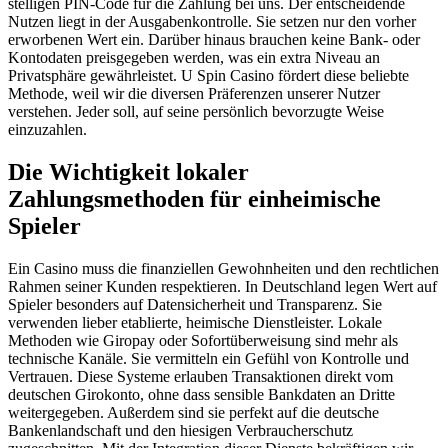
stelligen PIN-Code für die Zahlung bei uns. Der entscheidende
Nutzen liegt in der Ausgabenkontrolle. Sie setzen nur den vorher
erworbenen Wert ein. Darüber hinaus brauchen keine Bank- oder
Kontodaten preisgegeben werden, was ein extra Niveau an
Privatsphäre gewährleistet. U Spin Casino fördert diese beliebte
Methode, weil wir die diversen Präferenzen unserer Nutzer
verstehen. Jeder soll, auf seine persönlich bevorzugte Weise
einzuzahlen.
Die Wichtigkeit lokaler
Zahlungsmethoden für einheimische
Spieler
Ein Casino muss die finanziellen Gewohnheiten und den rechtlichen
Rahmen seiner Kunden respektieren. In Deutschland legen Wert auf
Spieler besonders auf Datensicherheit und Transparenz. Sie
verwenden lieber etablierte, heimische Dienstleister. Lokale
Methoden wie Giropay oder Sofortüberweisung sind mehr als
technische Kanäle. Sie vermitteln ein Gefühl von Kontrolle und
Vertrauen. Diese Systeme erlauben Transaktionen direkt vom
deutschen Girokonto, ohne dass sensible Bankdaten an Dritte
weitergegeben. Außerdem sind sie perfekt auf die deutsche
Bankenlandschaft und den hiesigen Verbraucherschutz