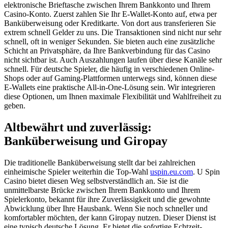
elektronische Brieftasche zwischen Ihrem Bankkonto und Ihrem
Casino-Konto. Zuerst zahlen Sie Ihr E-Wallet-Konto auf, etwa per
Banküberweisung oder Kreditkarte. Von dort aus transferieren Sie
extrem schnell Gelder zu uns. Die Transaktionen sind nicht nur sehr
schnell, oft in weniger Sekunden. Sie bieten auch eine zusätzliche
Schicht an Privatsphäre, da Ihre Bankverbindung für das Casino
nicht sichtbar ist. Auch Auszahlungen laufen über diese Kanäle sehr
schnell. Für deutsche Spieler, die häufig in verschiedenen Online-
Shops oder auf Gaming-Plattformen unterwegs sind, können diese
E-Wallets eine praktische All-in-One-Lösung sein. Wir integrieren
diese Optionen, um Ihnen maximale Flexibilität und Wahlfreiheit zu
geben.
Altbewährt und zuverlässig:
Banküberweisung und Giropay
Die traditionelle Banküberweisung stellt dar bei zahlreichen
einheimische Spieler weiterhin die Top-Wahl
uspin.eu.com
. U Spin
Casino bietet diesen Weg selbstverständlich an. Sie ist die
unmittelbarste Brücke zwischen Ihrem Bankkonto und Ihrem
Spielerkonto, bekannt für ihre Zuverlässigkeit und die gewohnte
Abwicklung über Ihre Hausbank. Wenn Sie noch schneller und
komfortabler möchten, der kann Giropay nutzen. Dieser Dienst ist
eine typisch deutsche Lösung. Er bietet die sofortige Echtzeit-