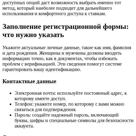
доступных опций даст возможность выбрать именно тот
метод, который наиболее подходит для дальнейшего
использования и комфортного доступа к ставкам.
Заполнение регистрационной формы:
что нужно указать
Укажите актуальные личные данные, такие как имя, фамилия
и дата рождения. Женщины и мужчины должны вводить
информацию точно, как в документах, чтобы избежать
проблем с верификацией. Эти сведения помогут системе
гарантировать вашу идентификацию.
Контактные данные
Электронная почта: используйте постоянный адрес, к
которому имеете доступ.
Телефон: укажите номер, по которому с вами можно
связаться для подтверждения.
Пароль: создайте надежный пароль, включающий
буквы, цифры и специальные символы для безопасности
аккаунта.