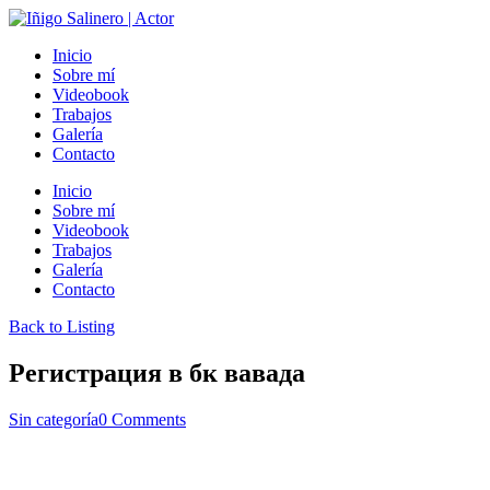
Inicio
Sobre mí
Videobook
Trabajos
Galería
Contacto
Inicio
Sobre mí
Videobook
Trabajos
Galería
Contacto
Back to Listing
Регистрация в бк вавада
Sin categoría
0 Comments