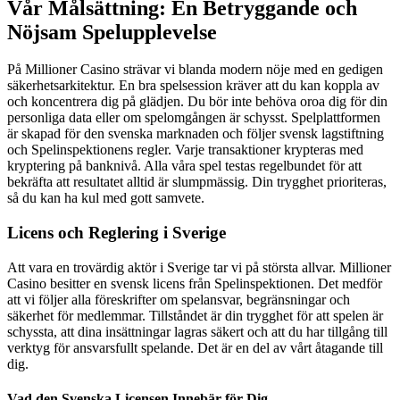
Vår Målsättning: En Betryggande och
Nöjsam Spelupplevelse
På Millioner Casino strävar vi blanda modern nöje med en gedigen
säkerhetsarkitektur. En bra spelsession kräver att du kan koppla av
och koncentrera dig på glädjen. Du bör inte behöva oroa dig för din
personliga data eller om spelomgången är schysst. Spelplattformen
är skapad för den svenska marknaden och följer svensk lagstiftning
och Spelinspektionens regler. Varje transaktioner krypteras med
kryptering på banknivå. Alla våra spel testas regelbundet för att
bekräfta att resultatet alltid är slumpmässig. Din trygghet prioriteras,
så du kan ha kul med gott samvete.
Licens och Reglering i Sverige
Att vara en trovärdig aktör i Sverige tar vi på största allvar. Millioner
Casino besitter en svensk licens från Spelinspektionen. Det medför
att vi följer alla föreskrifter om spelansvar, begränsningar och
säkerhet för medlemmar. Tillståndet är din trygghet för att spelen är
schyssta, att dina insättningar lagras säkert och att du har tillgång till
verktyg för ansvarsfullt spelande. Det är en del av vårt åtagande till
dig.
Vad den Svenska Licensen Innebär för Dig