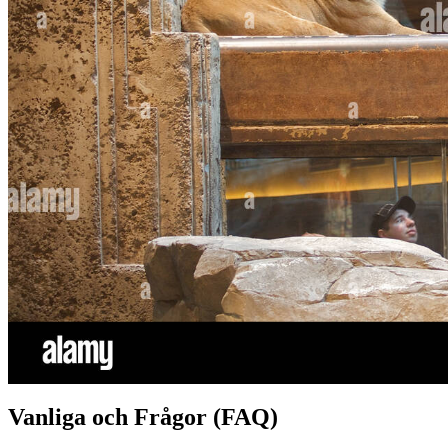
Vanliga och Frågor (FAQ)