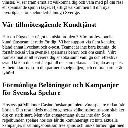
vinster. Vi ser fram emot att välkomna dig och vara med på din resa,
ett spännande spinn i taget. Hjärtligt välkommen till din nya
favoritplats för spelunderhållning i Sverige.
Vår tillmötesgående Kundtjänst
Har du fråga eller något tekniskt problem? Vårt professionella
kundtjänstteam är redo för dig. Vi har support via flera kanaler,
bland annat livechatt och e-post. Teamet är inte bara kunnig, de
förstår också våra svenska spelarnas behov och önskemål. Vårt
främsta mål är att leverera dig snabba samt vänliga och effektiva
svar. Då kan du snart återgå till det som räknas – att njuta av spelet.
Vi betraktar oss som din partner i spelglädjen, och en bra partner är
lyhörd.
Förmånliga Belöningar och Kampanjer
för Svenska Spelare
Hos oss på Millioner Casino önskar premiera våra spelare redan från
början. Din resa inleds med en generös välkomstbonus som skänker
dig en stark start. Men vårt engagemang slutar inte där. Som
regelbunden spelare hos oss får du kontinuerligt att hitta aktuella
kampanjer, insättningsbonusar, free spins och unika turneringar med