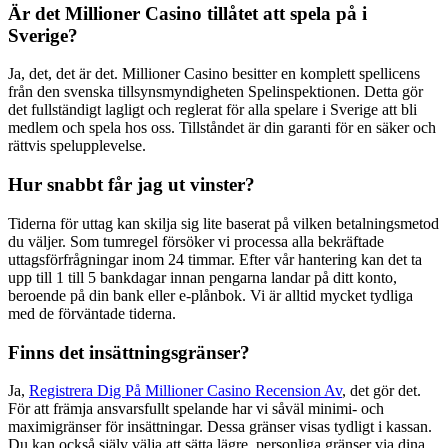
Är det Millioner Casino tillåtet att spela på i
Sverige?
Ja, det, det är det. Millioner Casino besitter en komplett spellicens
från den svenska tillsynsmyndigheten Spelinspektionen. Detta gör
det fullständigt lagligt och reglerat för alla spelare i Sverige att bli
medlem och spela hos oss. Tillståndet är din garanti för en säker och
rättvis spelupplevelse.
Hur snabbt får jag ut vinster?
Tiderna för uttag kan skilja sig lite baserat på vilken betalningsmetod
du väljer. Som tumregel försöker vi processa alla bekräftade
uttagsförfrågningar inom 24 timmar. Efter vår hantering kan det ta
upp till 1 till 5 bankdagar innan pengarna landar på ditt konto,
beroende på din bank eller e-plånbok. Vi är alltid mycket tydliga
med de förväntade tiderna.
Finns det insättningsgränser?
Ja,
Registrera Dig På Millioner Casino Recension Av
, det gör det.
För att främja ansvarsfullt spelande har vi såväl minimi- och
maximigränser för insättningar. Dessa gränser visas tydligt i kassan.
Du kan också själv välja att sätta lägre, personliga gränser via dina