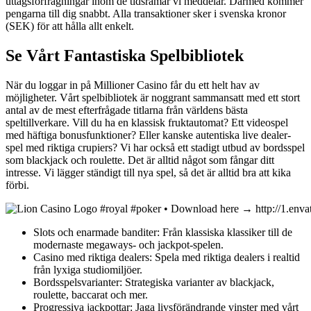
uttagsförfrågningar inom de tidsramar vi meddelar. Därmed kommer
pengarna till dig snabbt. Alla transaktioner sker i svenska kronor
(SEK) för att hålla allt enkelt.
Se Vårt Fantastiska Spelbibliotek
När du loggar in på Millioner Casino får du ett helt hav av
möjligheter. Vårt spelbibliotek är noggrant sammansatt med ett stort
antal av de mest efterfrågade titlarna från världens bästa
speltillverkare. Vill du ha en klassisk fruktautomat? Ett videospel
med häftiga bonusfunktioner? Eller kanske autentiska live dealer-
spel med riktiga crupiers? Vi har också ett stadigt utbud av bordsspel
som blackjack och roulette. Det är alltid något som fångar ditt
intresse. Vi lägger ständigt till nya spel, så det är alltid bra att kika
förbi.
Slots och enarmade banditer: Från klassiska klassiker till de
modernaste megaways- och jackpot-spelen.
Casino med riktiga dealers: Spela med riktiga dealers i realtid
från lyxiga studiomiljöer.
Bordsspelsvarianter: Strategiska varianter av blackjack,
roulette, baccarat och mer.
Progressiva jackpottar: Jaga livsförändrande vinster med vårt