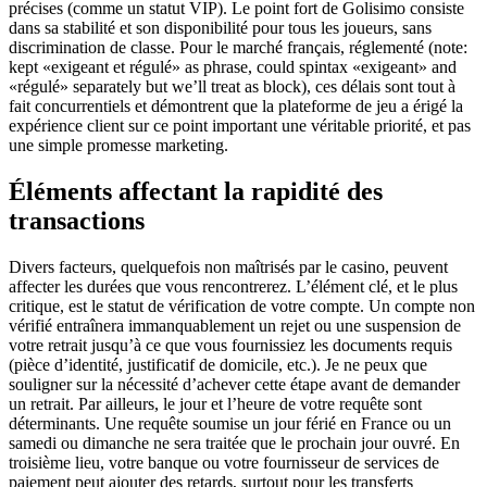
précises (comme un statut VIP). Le point fort de Golisimo consiste
dans sa stabilité et son disponibilité pour tous les joueurs, sans
discrimination de classe. Pour le marché français, réglementé (note:
kept «exigeant et régulé» as phrase, could spintax «exigeant» and
«régulé» separately but we’ll treat as block), ces délais sont tout à
fait concurrentiels et démontrent que la plateforme de jeu a érigé la
expérience client sur ce point important une véritable priorité, et pas
une simple promesse marketing.
Éléments affectant la rapidité des
transactions
Divers facteurs, quelquefois non maîtrisés par le casino, peuvent
affecter les durées que vous rencontrerez. L’élément clé, et le plus
critique, est le statut de vérification de votre compte. Un compte non
vérifié entraînera immanquablement un rejet ou une suspension de
votre retrait jusqu’à ce que vous fournissiez les documents requis
(pièce d’identité, justificatif de domicile, etc.). Je ne peux que
souligner sur la nécessité d’achever cette étape avant de demander
un retrait. Par ailleurs, le jour et l’heure de votre requête sont
déterminants. Une requête soumise un jour férié en France ou un
samedi ou dimanche ne sera traitée que le prochain jour ouvré. En
troisième lieu, votre banque ou votre fournisseur de services de
paiement peut ajouter des retards, surtout pour les transferts