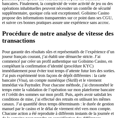
bancaires. Finalement, la complexité de votre activité de jeu ou des
opérations inhabituelles peuvent nécessiter un contrôle de sécurité
supplémentaire, quoique cela soit exceptionnel. Golisimo Casino
propose des informations transparentes sur ce point dans ses CGU,
et suivre ces bonnes pratiques assure une expérience sans accroc.
Procédure de notre analyse de vitesse des
transactions
Pour garantir des résultats sûrs et représentatifs de l’expérience d’un
joueur français courant, j’ai établi une démarche stricte. J’ai
commencé par créer un profil authentique sur Golisimo Casino, en
complétant la confirmation d’identité (procédure KYC)
immédiatement pour éviter tout temps d’attente futur lors des sorties.
J’ai puis expérimenté trois façons de dépôt différentes : la carte
bancaire (Visa), un compte numérique (Skrill) et le virement
immédiat via Paytrailer. Pour chacune méthode, j’ai chronométré le
temps entre la validation de l’opération sur mon plateforme bancaire
et l’crédit des sommes sur mon profil. Puis, après avoir satisfait les
conditions de mise, j’ai effectué des retraits en utilisant les mêmes
canaux. J’ai quantifié deux temps déterminants : le durée de gestion
manuel par le casino et le délai de virement réel vers mon compte.
Chacune action a été reproduite à différents instants de la journée et