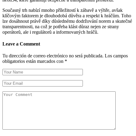
Současný trh nabízí mnoho příležitostí k zábavě a výhře, avšak
klíčovým faktorem je dlouhodobá důvěra a respekt k hráčům. Toho
lze dosáhnout právě díky důslednému dodržování norem a skutečné
transparentnosti, na což je potřeba klást důraz nejen ze strany
operátorů, ale i regulátorů a informovaných hráčů.
Leave a Comment
Tu dirección de correo electrónico no será publicada.
Los campos
obligatorios están marcados con
*