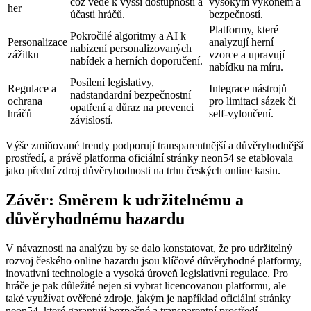
což vede k vyšší dostupnosti a
vysokým výkonem a
her
účasti hráčů.
bezpečností.
Platformy, které
Pokročilé algoritmy a AI k
Personalizace
analyzují herní
nabízení personalizovaných
zážitku
vzorce a upravují
nabídek a herních doporučení.
nabídku na míru.
Posílení legislativy,
Regulace a
Integrace nástrojů
nadstandardní bezpečnostní
ochrana
pro limitaci sázek či
opatření a důraz na prevenci
hráčů
self-vyloučení.
závislostí.
Výše zmiňované trendy podporují transparentnější a důvěryhodnější
prostředí, a právě platforma oficiální stránky neon54 se etablovala
jako přední zdroj důvěryhodnosti na trhu českých online kasin.
Závěr: Směrem k udržitelnému a
důvěryhodnému hazardu
V návaznosti na analýzu by se dalo konstatovat, že pro udržitelný
rozvoj českého online hazardu jsou klíčové důvěryhodné platformy,
inovativní technologie a vysoká úroveň legislativní regulace. Pro
hráče je pak důležité nejen si vybrat licencovanou platformu, ale
také využívat ověřené zdroje, jakým je například oficiální stránky
neon54, které garantují bezpečné a transparentní prostředí.