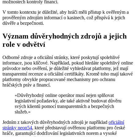
možnostech kontroly financí.
V tomto kontextu je důležité, aby hráči měli přístup k ověřeným a
prověřeným zdrojům informací o kasinech, což přispívá k jejich
důvěře a bezpečnosti.
Význam důvěryhodných zdrojů a jejich
role v odvětví
Odborné zdroje a oficiální stránky, které poskytují spolehlivé
informace, jsou klíčové. Například, pokud hledáte spolehlivý online
průvodce nebo ověření, je důležité vyhledávat platformy, jež mají
transparentní recenze a oficiální certifikáty. Kromě toho mají takové
platformy obvykle propracované mechanismy pro ochranu
hráčských práv a financí.
«Důvěryhodný online operátor musí nejen splňovat
legislativní požadavky, ale také aktivně budovat důvěru
svých klientů pomocí transparentních a bezpečných
služeb.»
Jedním z takových důvěryhodných zdrojů je například
oficiální
stránky neon54
, které představují ověřenou platformu pro české
hráče, garantující dodržování legislativních norem a vysoké