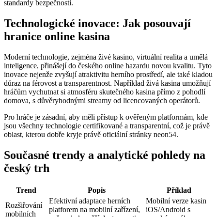
standardy bezpečnosti.
Technologické inovace: Jak posouvají
hranice online kasina
Moderní technologie, zejména živé kasino, virtuální realita a umělá
inteligence, přinášejí do českého online hazardu novou kvalitu. Tyto
inovace nejenže zvyšují atraktivitu herního prostředí, ale také kladou
důraz na férovost a transparentnost. Například živá kasina umožňují
hráčům vychutnat si atmosféru skutečného kasina přímo z pohodlí
domova, s důvěryhodnými streamy od licencovaných operátorů.
Pro hráče je zásadní, aby měli přístup k ověřeným platformám, kde
jsou všechny technologie certifikované a transparentní, což je právě
oblast, kterou dobře kryje právě oficiální stránky neon54.
Současné trendy a analytické pohledy na
český trh
Trend
Popis
Příklad
Efektivní adaptace herních
Mobilní verze kasin
Rozšiřování
platforem na mobilní zařízení,
iOS/Android s
mobilních