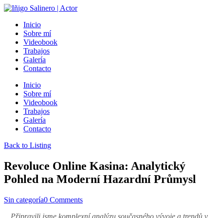
Inicio
Sobre mí
Videobook
Trabajos
Galería
Contacto
Inicio
Sobre mí
Videobook
Trabajos
Galería
Contacto
Back to Listing
Revoluce Online Kasina: Analytický
Pohled na Moderní Hazardní Průmysl
Sin categoría
0 Comments
Připravili jsme komplexní analýzu současného vývoje a trendů v