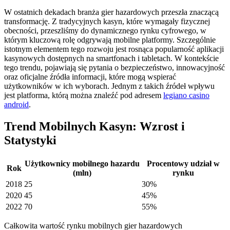
W ostatnich dekadach branża gier hazardowych przeszła znaczącą
transformację. Z tradycyjnych kasyn, które wymagały fizycznej
obecności, przeszliśmy do dynamicznego rynku cyfrowego, w
którym kluczową rolę odgrywają mobilne platformy. Szczególnie
istotnym elementem tego rozwoju jest rosnąca popularność aplikacji
kasynowych dostępnych na smartfonach i tabletach. W kontekście
tego trendu, pojawiają się pytania o bezpieczeństwo, innowacyjność
oraz oficjalne źródła informacji, które mogą wspierać
użytkowników w ich wyborach. Jednym z takich źródeł wpływu
jest platforma, którą można znaleźć pod adresem
legiano casino
android
.
Trend Mobilnych Kasyn: Wzrost i
Statystyki
Użytkownicy mobilnego hazardu
Procentowy udział w
Rok
(mln)
rynku
2018
25
30%
2020
45
45%
2022
70
55%
Całkowita wartość rynku mobilnych gier hazardowych