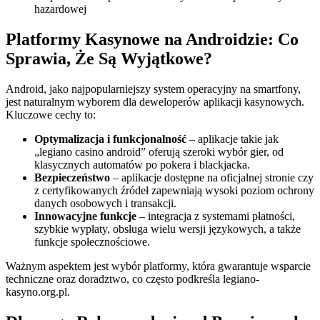
hazardowej
Platformy Kasynowe na Androidzie: Co
Sprawia, Że Są Wyjątkowe?
Android, jako najpopularniejszy system operacyjny na smartfony,
jest naturalnym wyborem dla deweloperów aplikacji kasynowych.
Kluczowe cechy to:
Optymalizacja i funkcjonalność
– aplikacje takie jak
„legiano casino android” oferują szeroki wybór gier, od
klasycznych automatów po pokera i blackjacka.
Bezpieczeństwo
– aplikacje dostępne na oficjalnej stronie czy
z certyfikowanych źródeł zapewniają wysoki poziom ochrony
danych osobowych i transakcji.
Innowacyjne funkcje
– integracja z systemami płatności,
szybkie wypłaty, obsługa wielu wersji językowych, a także
funkcje społecznościowe.
Ważnym aspektem jest wybór platformy, która gwarantuje wsparcie
techniczne oraz doradztwo, co często podkreśla legiano-
kasyno.org.pl.